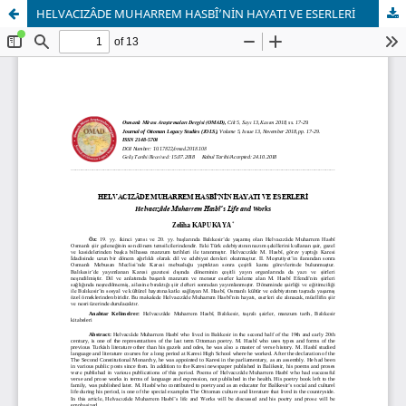
HELVACIZÂDE MUHARREM HASBÎ’NİN HAYATI VE ESERLERİ