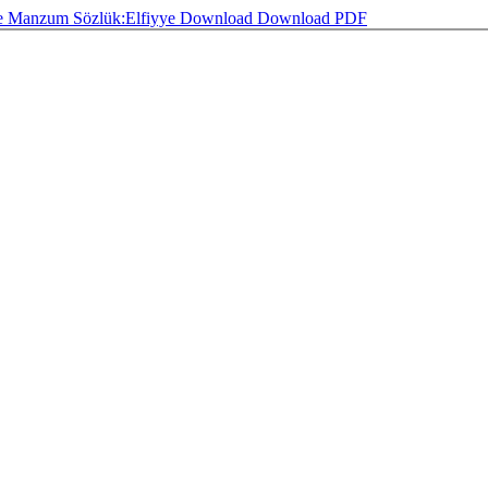
çe Manzum Sözlük:Elfiyye
Download
Download PDF