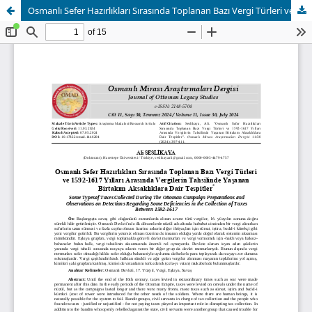
Osmanlı Sefer Hazırlıkları Sırasında Toplanan Bazı Vergi Türleri ve 1592-1617 Yılları Arasında Vergilerin Tahsilinde Yaşanan Birtakım Aksaklıklara Dair Tespitler