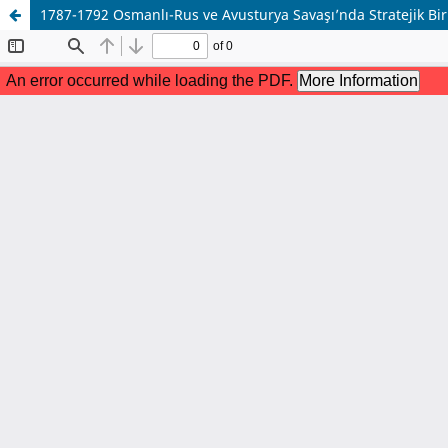
1787-1792 Osmanlı-Rus ve Avusturya Savaşı’nda Stratejik Bi