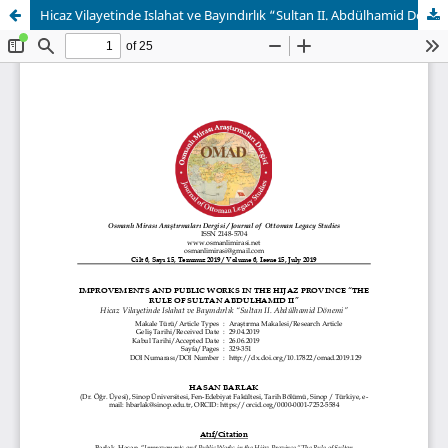
Hicaz Vilayetinde Islahat ve Bayındırlık “Sultan II. Abdülhamid Dönemi