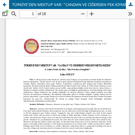
TÜRKİYE’DEN MEKTUP VAR: “CANDAN VE CİĞERDEN PEK KIYMETLİ KIZIM”