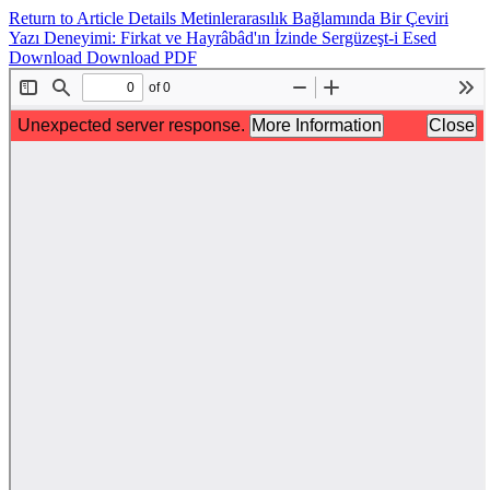
Return to Article Details
Metinlerarasılık Bağlamında Bir Çeviri
Yazı Deneyimi: Firkat ve Hayrâbâd'ın İzinde Sergüzeşt-i Esed
Download
Download PDF