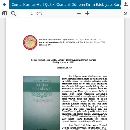
Cemal Kurnaz-Halil Çeltik, Osmanlı Dönemi Kırım Edebiyatı, Kurgan Edebiyat, Ankara 2012