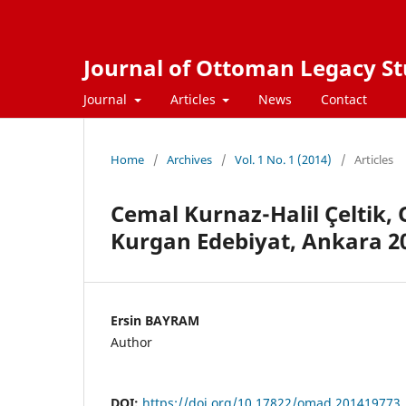
Journal of Ottoman Legacy Stu
Journal
Articles
News
Contact
Home
/
Archives
/
Vol. 1 No. 1 (2014)
/
Articles
Cemal Kurnaz-Halil Çeltik,
Kurgan Edebiyat, Ankara 2
Ersin BAYRAM
Author
DOI:
https://doi.org/10.17822/omad.201419773