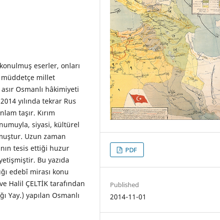
konulmuş eserler, onları
u müddetçe millet
ç asır Osmanlı hâkimiyeti
2014 yılında tekrar Rus
nlam taşır. Kırım
numuyla, siyasi, kültürel
olmuştur. Uzun zaman
nın tesis ettiği huzur
PDF
yetişmiştir. Bu yazıda
ığı edebî mirası konu
e Halil ÇELTİK tarafından
Published
ığı Yay.) yapılan Osmanlı
2014-11-01