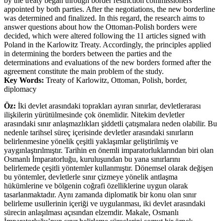
by the treaty began through border restriction commissioners
appointed by both parties. After the negotiations, the new borderline
was determined and finalized. In this regard, the research aims to
answer questions about how the Ottoman-Polish borders were
decided, which were altered following the 11 articles signed with
Poland in the Karlowitz Treaty. Accordingly, the principles applied
in determining the borders between the parties and the
determinations and evaluations of the new borders formed after the
agreement constitute the main problem of the study.
Key Words:
Treaty of Karlowitz, Ottoman, Polish, border,
diplomacy
Öz:
İki devlet arasındaki toprakları ayıran sınırlar, devletlerarası
ilişkilerin yürütülmesinde çok önemlidir. Nitekim devletler
arasındaki sınır anlaşmazlıkları şiddetli çatışmalara neden olabilir. Bu
nedenle tarihsel süreç içerisinde devletler arasındaki sınırların
belirlenmesine yönelik çeşitli yaklaşımlar geliştirilmiş ve
yaygınlaştırılmıştır. Tarihin en önemli imparatorluklarından biri olan
Osmanlı İmparatorluğu, kuruluşundan bu yana sınırlarını
belirlemede çeşitli yöntemler kullanmıştır. Dönemsel olarak değişen
bu yöntemler, devletlerle sınır çizmeye yönelik antlaşma
hükümlerine ve bölgenin coğrafi özelliklerine uygun olarak
tasarlanmaktadır. Aynı zamanda diplomatik bir konu olan sınır
belirleme usullerinin içeriği ve uygulanması, iki devlet arasındaki
sürecin anlaşılması açısından elzemdir. Makale, Osmanlı