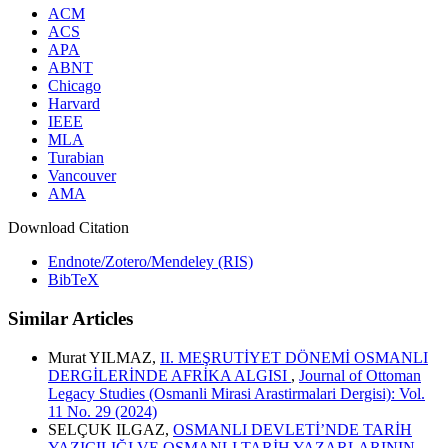
ACM
ACS
APA
ABNT
Chicago
Harvard
IEEE
MLA
Turabian
Vancouver
AMA
Download Citation
Endnote/Zotero/Mendeley (RIS)
BibTeX
Similar Articles
Murat YILMAZ,
II. MEŞRUTİYET DÖNEMİ OSMANLI
DERGİLERİNDE AFRİKA ALGISI
,
Journal of Ottoman
Legacy Studies (Osmanli Mirasi Arastirmalari Dergisi): Vol.
11 No. 29 (2024)
SELÇUK ILGAZ,
OSMANLI DEVLETİ’NDE TARİH
YAZICILIĞI VE OSMANLI TARİH YAZARLARININ