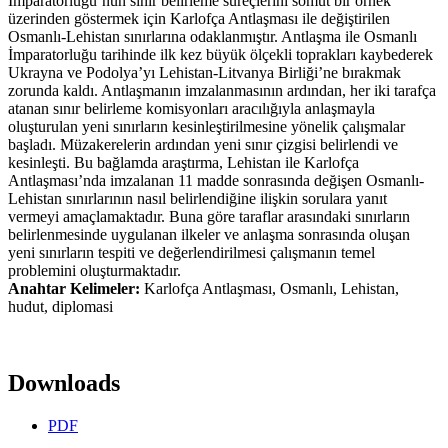
İmparatorluğu’nun sınır belirleme süreçlerini somut bir örnek
üzerinden göstermek için Karlofça Antlaşması ile değiştirilen
Osmanlı-Lehistan sınırlarına odaklanmıştır. Antlaşma ile Osmanlı
İmparatorluğu tarihinde ilk kez büyük ölçekli toprakları kaybederek
Ukrayna ve Podolya’yı Lehistan-Litvanya Birliği’ne bırakmak
zorunda kaldı. Antlaşmanın imzalanmasının ardından, her iki tarafça
atanan sınır belirleme komisyonları aracılığıyla anlaşmayla
oluşturulan yeni sınırların kesinleştirilmesine yönelik çalışmalar
başladı. Müzakerelerin ardından yeni sınır çizgisi belirlendi ve
kesinleşti. Bu bağlamda araştırma, Lehistan ile Karlofça
Antlaşması’nda imzalanan 11 madde sonrasında değişen Osmanlı-
Lehistan sınırlarının nasıl belirlendiğine ilişkin sorulara yanıt
vermeyi amaçlamaktadır. Buna göre taraflar arasındaki sınırların
belirlenmesinde uygulanan ilkeler ve anlaşma sonrasında oluşan
yeni sınırların tespiti ve değerlendirilmesi çalışmanın temel
problemini oluşturmaktadır.
Anahtar Kelimeler:
Karlofça Antlaşması, Osmanlı, Lehistan,
hudut, diplomasi
Downloads
PDF