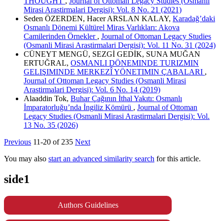
THOUGHT
,
Journal of Ottoman Legacy Studies (Osmanli
Mirasi Arastirmalari Dergisi): Vol. 8 No. 21 (2021)
Seden ÖZERDEN, Hacer ARSLAN KALAY,
Karadağ’daki
Osmanlı Dönemi Kültürel Miras Varlıkları: Akova
Camilerinden Örnekler
,
Journal of Ottoman Legacy Studies
(Osmanli Mirasi Arastirmalari Dergisi): Vol. 11 No. 31 (2024)
CÜNEYT MENGÜ, SEZGİ GEDİK, SUNA MUĞAN
ERTUĞRAL,
OSMANLI DÖNEMINDE TURIZMIN
GELIŞIMINDE MERKEZÎ YÖNETIMIN ÇABALARI
,
Journal of Ottoman Legacy Studies (Osmanli Mirasi
Arastirmalari Dergisi): Vol. 6 No. 14 (2019)
Alaaddin Tok,
Buhar Çağının İthal Yakıtı: Osmanlı
İmparatorluğu’nda İngiliz Kömürü
,
Journal of Ottoman
Legacy Studies (Osmanli Mirasi Arastirmalari Dergisi): Vol.
13 No. 35 (2026)
Previous
11-20 of 235
Next
You may also
start an advanced similarity search
for this article.
side1
Authors Guidelines