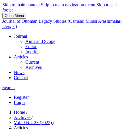
Skip to main content
Skip to main navigation menu
Skip to site
footer
Open Menu
Journal of Ottoman Legacy Studies (Osmanli Mirasi Arastirmalari
Dergisi)
Journal
Aims and Scope
Editor
Imprint
Articles
Current
Archives
News
Contact
Search
Register
Login
Home
/
Archives
/
Vol. 9 No. 23 (2022)
/
Articles