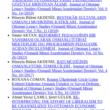
GÖZÜYLE HRİSTİYAN ÂLEMİ
,
Journal of Ottoman
Legacy Studies (Osmanli Mirasi Arastirmalari Dergisi): Vol. 6
No. 14 (2019)
Hüseyin Bülent AKDENİZ,
BESTEKÂR SULTANLARIN
OSMANLI MUSİKİSİNE KATKILARI
,
Journal of
Ottoman Legacy Studies (Osmanli Mirasi Arastirmalari
Dergisi): Vol. 5 No. 11 (2018)
Sümer AKTAN,
REFORMİST PEDAGOJİNİN BİR
YANSIMASI OLARAK OSMANLI İTTİHAT
MEKTEPLERİ 1911 PROGRAMININ PEDAGOJİK
AÇIDAN İNCELENMESİ
,
Journal of Ottoman Legacy
Studies (Osmanli Mirasi Arastirmalari Dergisi): Vol. 10 No.
26 (2023)
Hüseyin Bülent AKDENİZ,
BATI MÜZİĞİNİN
OSMANLI/TÜRK TEMSİLCİLERİ
,
Journal of Ottoman
Legacy Studies (Osmanli Mirasi Arastirmalari Dergisi): Vol. 4
No. 10 (2017)
ROXANA COMAN,
Romen Ülkelerinde Göçle Gelen
Kültürel Etkileşim: Osmanlı Ürünleri ve Sosyal Değişim
,
Journal of Ottoman Legacy Studies (Osmanli Mirasi
Arastirmalari Dergisi): Vol. 6 No. 16 (2019)
Ahmet Yavuz ÇAMLI, Şeref GÜLER,
RE-
INTERPRETING THE EFFORT OF LIBERALISM TO
BE CHANNELIZED TO OTTOMAN ECONOMIC