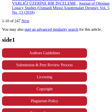
VARLIĞI ÜZERİNE BİR İNCELEME
,
Journal of Ottoman
Legacy Studies (Osmanli Mirasi Arastirmalari Dergisi): Vol. 5
No. 13 (2018)
1-10 of 247
Next
You may also
start an advanced similarity search
for this article.
side1
Authors Guidelines
Submission & Peer Review Process
Licensing
Copyright
Plagiarism Policy