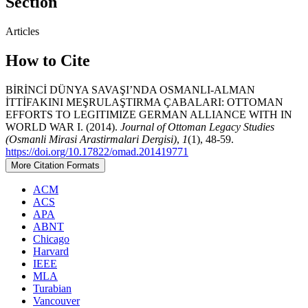
Section
Articles
How to Cite
BİRİNCİ DÜNYA SAVAŞI’NDA OSMANLI-ALMAN
İTTİFAKINI MEŞRULAŞTIRMA ÇABALARI: OTTOMAN
EFFORTS TO LEGITIMIZE GERMAN ALLIANCE WITH IN
WORLD WAR I. (2014).
Journal of Ottoman Legacy Studies
(Osmanli Mirasi Arastirmalari Dergisi)
,
1
(1), 48-59.
https://doi.org/10.17822/omad.201419771
More Citation Formats
ACM
ACS
APA
ABNT
Chicago
Harvard
IEEE
MLA
Turabian
Vancouver