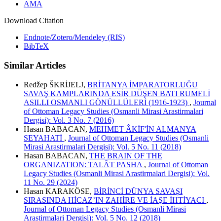
AMA
Download Citation
Endnote/Zotero/Mendeley (RIS)
BibTeX
Similar Articles
Redžep ŠKRİJELJ,
BRİTANYA İMPARATORLUĞU
SAVAŞ KAMPLARINDA ESİR DÜŞEN BATI RUMELİ
ASILLI OSMANLI GÖNÜLLÜLERİ (1916-1923)
,
Journal
of Ottoman Legacy Studies (Osmanli Mirasi Arastirmalari
Dergisi): Vol. 3 No. 7 (2016)
Hasan BABACAN,
MEHMET ÂKİF'İN ALMANYA
SEYAHATİ
,
Journal of Ottoman Legacy Studies (Osmanli
Mirasi Arastirmalari Dergisi): Vol. 5 No. 11 (2018)
Hasan BABACAN,
THE BRAIN OF THE
ORGANIZATION: TALÂT PASHA
,
Journal of Ottoman
Legacy Studies (Osmanli Mirasi Arastirmalari Dergisi): Vol.
11 No. 29 (2024)
Hasan KARAKÖSE,
BİRİNCİ DÜNYA SAVAŞI
SIRASINDA HİCAZ’IN ZAHİRE VE İAŞE İHTİYACI
,
Journal of Ottoman Legacy Studies (Osmanli Mirasi
Arastirmalari Dergisi): Vol. 5 No. 12 (2018)