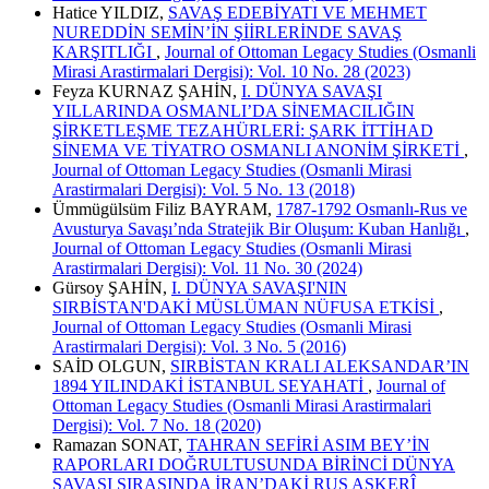
Hatice YILDIZ,
SAVAŞ EDEBİYATI VE MEHMET
NUREDDİN SEMİN’İN ŞİİRLERİNDE SAVAŞ
KARŞITLIĞI
,
Journal of Ottoman Legacy Studies (Osmanli
Mirasi Arastirmalari Dergisi): Vol. 10 No. 28 (2023)
Feyza KURNAZ ŞAHİN,
I. DÜNYA SAVAŞI
YILLARINDA OSMANLI’DA SİNEMACILIĞIN
ŞİRKETLEŞME TEZAHÜRLERİ: ŞARK İTTİHAD
SİNEMA VE TİYATRO OSMANLI ANONİM ŞİRKETİ
,
Journal of Ottoman Legacy Studies (Osmanli Mirasi
Arastirmalari Dergisi): Vol. 5 No. 13 (2018)
Ümmügülsüm Filiz BAYRAM,
1787-1792 Osmanlı-Rus ve
Avusturya Savaşı’nda Stratejik Bir Oluşum: Kuban Hanlığı
,
Journal of Ottoman Legacy Studies (Osmanli Mirasi
Arastirmalari Dergisi): Vol. 11 No. 30 (2024)
Gürsoy ŞAHİN,
I. DÜNYA SAVAŞI'NIN
SIRBİSTAN'DAKİ MÜSLÜMAN NÜFUSA ETKİSİ
,
Journal of Ottoman Legacy Studies (Osmanli Mirasi
Arastirmalari Dergisi): Vol. 3 No. 5 (2016)
SAİD OLGUN,
SIRBİSTAN KRALI ALEKSANDAR’IN
1894 YILINDAKİ İSTANBUL SEYAHATİ
,
Journal of
Ottoman Legacy Studies (Osmanli Mirasi Arastirmalari
Dergisi): Vol. 7 No. 18 (2020)
Ramazan SONAT,
TAHRAN SEFİRİ ASIM BEY’İN
RAPORLARI DOĞRULTUSUNDA BİRİNCİ DÜNYA
SAVAŞI SIRASINDA İRAN’DAKİ RUS ASKERÎ