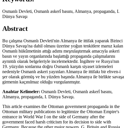
Osmanlı Devleti, Osmanlı askerî basını, Almanya, propaganda, I.
Dünya Savaşı
Abstract
Bu çalışma Osmanlı Devleti'nin Almanya ile ittifak yaparak Birinci
Dünya Savaşı'na dahil olması üzerine yoğun tenkitlere maruz kalan
Osmanlı hükûmetinin attığı adımı meşrulaştırmak amacıyla askeri
basın ve yayın organlarında başlattığı propaganda çalışmalarını
ayrıntılı olarak belgeleriyle incelemektedir. İngiltere ve Rusya'nın
19. yüzyılın sonlarına doğru Osmanlı karşıtı siyaset izlemeleri
nedeniyle Osmanlı askeri yayınları Almanya ile ittifakı bir ehven-i
şer olarak görmüş ve bu yüzden başında Almanya ile birlikte savaşa
girmenin kaçınılmaz olduğu vurgulanmıştır.
Anahtar Kelimeler:
Osmanlı Devleti, Osmanlı askerî basını,
Almanya, propaganda, I. Dünya Savaşı.
This article examines the Ottoman government propaganda in the
Ottoman military publications to legitimize the Ottoman Empire's
entrance in World War I on the side of Germany after the
government faced harsh criticism for its decision to side with
Germany. Because the other major powers, G. Britain and Russia