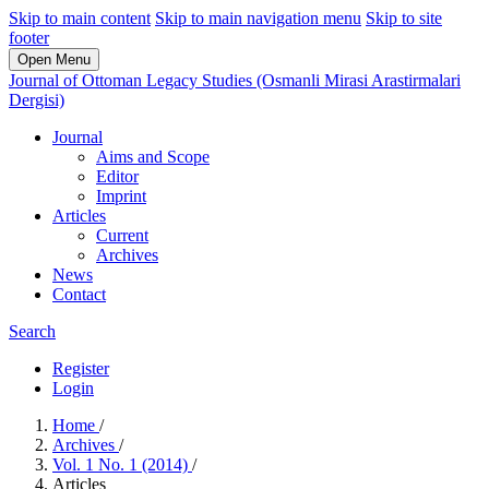
Skip to main content
Skip to main navigation menu
Skip to site
footer
Open Menu
Journal of Ottoman Legacy Studies (Osmanli Mirasi Arastirmalari
Dergisi)
Journal
Aims and Scope
Editor
Imprint
Articles
Current
Archives
News
Contact
Search
Register
Login
Home
/
Archives
/
Vol. 1 No. 1 (2014)
/
Articles