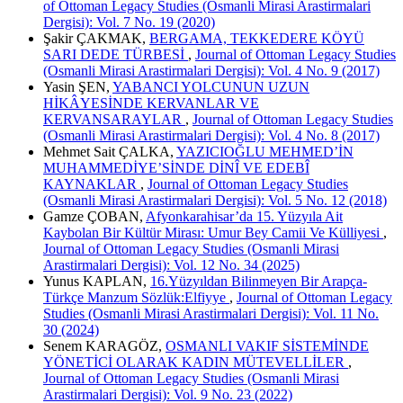
of Ottoman Legacy Studies (Osmanli Mirasi Arastirmalari
Dergisi): Vol. 7 No. 19 (2020)
Şakir ÇAKMAK,
BERGAMA, TEKKEDERE KÖYÜ
SARI DEDE TÜRBESİ
,
Journal of Ottoman Legacy Studies
(Osmanli Mirasi Arastirmalari Dergisi): Vol. 4 No. 9 (2017)
Yasin ŞEN,
YABANCI YOLCUNUN UZUN
HİKÂYESİNDE KERVANLAR VE
KERVANSARAYLAR
,
Journal of Ottoman Legacy Studies
(Osmanli Mirasi Arastirmalari Dergisi): Vol. 4 No. 8 (2017)
Mehmet Sait ÇALKA,
YAZICIOĞLU MEHMED’İN
MUHAMMEDİYE’SİNDE DİNÎ VE EDEBÎ
KAYNAKLAR
,
Journal of Ottoman Legacy Studies
(Osmanli Mirasi Arastirmalari Dergisi): Vol. 5 No. 12 (2018)
Gamze ÇOBAN,
Afyonkarahisar’da 15. Yüzyıla Ait
Kaybolan Bir Kültür Mirası: Umur Bey Camii Ve Külliyesi
,
Journal of Ottoman Legacy Studies (Osmanli Mirasi
Arastirmalari Dergisi): Vol. 12 No. 34 (2025)
Yunus KAPLAN,
16.Yüzyıldan Bilinmeyen Bir Arapça-
Türkçe Manzum Sözlük:Elfiyye
,
Journal of Ottoman Legacy
Studies (Osmanli Mirasi Arastirmalari Dergisi): Vol. 11 No.
30 (2024)
Senem KARAGÖZ,
OSMANLI VAKIF SİSTEMİNDE
YÖNETİCİ OLARAK KADIN MÜTEVELLİLER
,
Journal of Ottoman Legacy Studies (Osmanli Mirasi
Arastirmalari Dergisi): Vol. 9 No. 23 (2022)