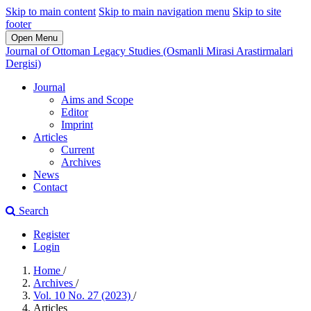
Skip to main content
Skip to main navigation menu
Skip to site
footer
Open Menu
Journal of Ottoman Legacy Studies (Osmanli Mirasi Arastirmalari
Dergisi)
Journal
Aims and Scope
Editor
Imprint
Articles
Current
Archives
News
Contact
Search
Register
Login
Home
/
Archives
/
Vol. 10 No. 27 (2023)
/
Articles