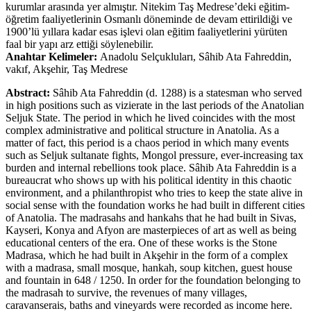
kurumlar arasında yer almıştır. Nitekim Taş Medrese’deki eğitim-
öğretim faaliyetlerinin Osmanlı döneminde de devam ettirildiği ve
1900’lü yıllara kadar esas işlevi olan eğitim faaliyetlerini yürüten
faal bir yapı arz ettiği söylenebilir.
Anahtar Kelimeler:
Anadolu Selçukluları, Sâhib Ata Fahreddin,
vakıf, Akşehir, Taş Medrese
Abstract:
Sâhib Ata Fahreddin (d. 1288) is a statesman who served
in high positions such as vizierate in the last periods of the Anatolian
Seljuk State. The period in which he lived coincides with the most
complex administrative and political structure in Anatolia. As a
matter of fact, this period is a chaos period in which many events
such as Seljuk sultanate fights, Mongol pressure, ever-increasing tax
burden and internal rebellions took place. Sâhib Ata Fahreddin is a
bureaucrat who shows up with his political identity in this chaotic
environment, and a philanthropist who tries to keep the state alive in
social sense with the foundation works he had built in different cities
of Anatolia. The madrasahs and hankahs that he had built in Sivas,
Kayseri, Konya and Afyon are masterpieces of art as well as being
educational centers of the era. One of these works is the Stone
Madrasa, which he had built in Akşehir in the form of a complex
with a madrasa, small mosque, hankah, soup kitchen, guest house
and fountain in 648 / 1250. In order for the foundation belonging to
the madrasah to survive, the revenues of many villages,
caravanserais, baths and vineyards were recorded as income here.