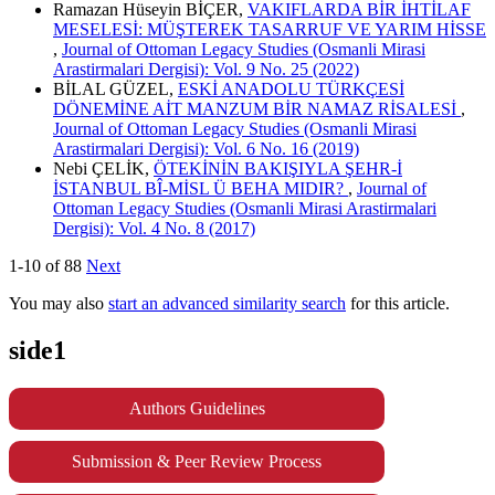
Ramazan Hüseyin BİÇER,
VAKIFLARDA BİR İHTİLAF
MESELESİ: MÜŞTEREK TASARRUF VE YARIM HİSSE
,
Journal of Ottoman Legacy Studies (Osmanli Mirasi
Arastirmalari Dergisi): Vol. 9 No. 25 (2022)
BİLAL GÜZEL,
ESKİ ANADOLU TÜRKÇESİ
DÖNEMİNE AİT MANZUM BİR NAMAZ RİSALESİ
,
Journal of Ottoman Legacy Studies (Osmanli Mirasi
Arastirmalari Dergisi): Vol. 6 No. 16 (2019)
Nebi ÇELİK,
ÖTEKİNİN BAKIŞIYLA ŞEHR-İ
İSTANBUL BÎ-MİSL Ü BEHA MIDIR?
,
Journal of
Ottoman Legacy Studies (Osmanli Mirasi Arastirmalari
Dergisi): Vol. 4 No. 8 (2017)
1-10 of 88
Next
You may also
start an advanced similarity search
for this article.
side1
Authors Guidelines
Submission & Peer Review Process