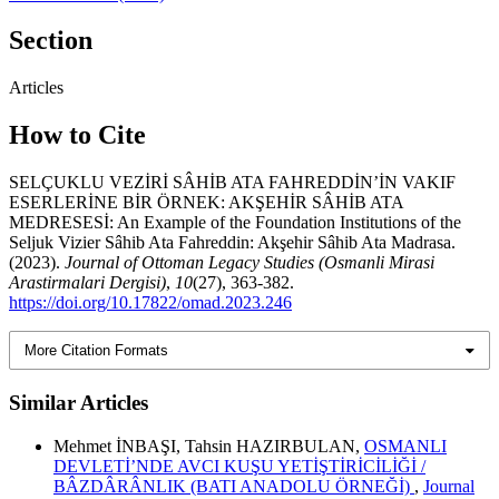
Section
Articles
How to Cite
SELÇUKLU VEZİRİ SÂHİB ATA FAHREDDİN’İN VAKIF
ESERLERİNE BİR ÖRNEK: AKŞEHİR SÂHİB ATA
MEDRESESİ: An Example of the Foundation Institutions of the
Seljuk Vizier Sâhib Ata Fahreddin: Akşehir Sâhib Ata Madrasa.
(2023).
Journal of Ottoman Legacy Studies (Osmanli Mirasi
Arastirmalari Dergisi)
,
10
(27), 363-382.
https://doi.org/10.17822/omad.2023.246
More Citation Formats
Similar Articles
Mehmet İNBAŞI, Tahsin HAZIRBULAN,
OSMANLI
DEVLETİ’NDE AVCI KUŞU YETİŞTİRİCİLİĞİ /
BÂZDÂRÂNLIK (BATI ANADOLU ÖRNEĞİ)
,
Journal