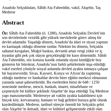
Anadolu Selçukluları, Sâhib Ata Fahreddin, vakıf, Akşehir, Taş
Medrese
Abstract
Öz:
Sâhib Ata Fahreddin (ö. 1288), Anadolu Selçuklu Devleti’nin
son devirlerinde vezirlik gibi yüksek mevkilerde görev almış bir
devlet adamıdır. Yaşadığı dönem, Anadolu’da idari ve siyasi yapının
en karmaşık olduğu döneme rastlar. Nitekim bu dönem, Selçuklu
saltanat kavgaları, Moğol baskısı, devamlı artan vergi yükü ve iç
isyanlar gibi pek çok olayın gerçekleştiği bir kaos dönemidir. Sâhib
Ata Fahreddin, söz konusu kaotik ortamda siyasi kimliğiyle boy
gösteren bir bürokrat, Anadolu’nun farklı şehirlerinde inşa ettirdiği
vakıf eserleri yönüyle sosyal anlamda devleti ayakta tutmaya çalışan
bir hayırseverdir. Sivas, Kayseri, Konya ve Afyon’da yaptırmış
olduğu medrese ve hankahlar devrin birer eğitim merkezi olmasının
yanında sanat şaheserleridir. Bu eserlerden birisi de 648 / 1250
senesinde medrese, mescit, hankah, imaret, misafirhane ve
çeşmesiyle bir külliye şeklinde Akşehir’de inşa ettirdiği Taş Medrese
yapı manzumesidir. Medreseye ait vakfın ayakta kalabilmesi için
birçok köy, kervansaray, hamam ve bağ gelirleri buraya gelir olarak
kaydedilmiştir. Medrese, tarihsel süreçte önemli bir Selçuklu şehri
olan Akşehir’in iktisadi, idari ve kültürel gelişmesinde etkili olan