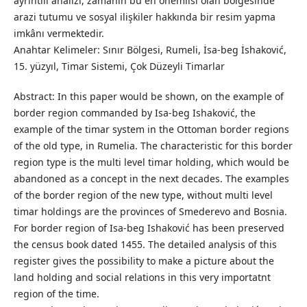
ayrıntılı analizi, zamanın bu en önemlisi olan bölgesinde
arazi tutumu ve sosyal ilişkiler hakkında bir resim yapma
imkânı vermektedir.
Anahtar Kelimeler: Sınır Bölgesi, Rumeli, İsa-beg İshaković,
15. yüzyıl, Timar Sistemi, Çok Düzeyli Timarlar
Abstract: In this paper would be shown, on the example of
border region commanded by Isa-beg Ishaković, the
example of the timar system in the Ottoman border regions
of the old type, in Rumelia. The characteristic for this border
region type is the multi level timar holding, which would be
abandoned as a concept in the next decades. The examples
of the border region of the new type, without multi level
timar holdings are the provinces of Smederevo and Bosnia.
For border region of Isa-beg Ishaković has been preserved
the census book dated 1455. The detailed analysis of this
register gives the possibility to make a picture about the
land holding and social relations in this very importatnt
region of the time.