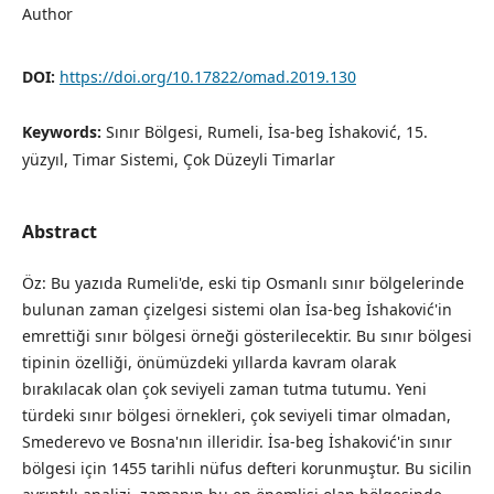
Author
DOI:
https://doi.org/10.17822/omad.2019.130
Keywords:
Sınır Bölgesi, Rumeli, İsa-beg İshaković, 15.
yüzyıl, Timar Sistemi, Çok Düzeyli Timarlar
Abstract
Öz: Bu yazıda Rumeli'de, eski tip Osmanlı sınır bölgelerinde
bulunan zaman çizelgesi sistemi olan İsa-beg İshaković'in
emrettiği sınır bölgesi örneği gösterilecektir. Bu sınır bölgesi
tipinin özelliği, önümüzdeki yıllarda kavram olarak
bırakılacak olan çok seviyeli zaman tutma tutumu. Yeni
türdeki sınır bölgesi örnekleri, çok seviyeli timar olmadan,
Smederevo ve Bosna'nın illeridir. İsa-beg İshaković'in sınır
bölgesi için 1455 tarihli nüfus defteri korunmuştur. Bu sicilin