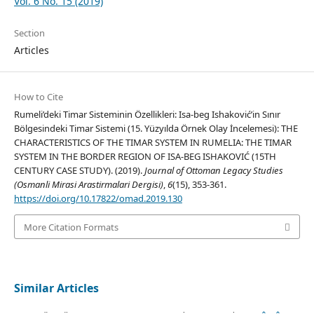
Vol. 6 No. 15 (2019)
Section
Articles
How to Cite
Rumeli’deki Timar Sisteminin Özellikleri: Isa-beg Ishaković’in Sınır
Bölgesindeki Timar Sistemi (15. Yüzyılda Örnek Olay İncelemesi): THE
CHARACTERISTICS OF THE TIMAR SYSTEM IN RUMELIA: THE TIMAR
SYSTEM IN THE BORDER REGION OF ISA-BEG ISHAKOVIĆ (15TH
CENTURY CASE STUDY). (2019).
Journal of Ottoman Legacy Studies
(Osmanli Mirasi Arastirmalari Dergisi)
,
6
(15), 353-361.
https://doi.org/10.17822/omad.2019.130
More Citation Formats
Similar Articles