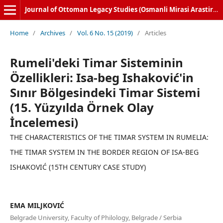
Journal of Ottoman Legacy Studies (Osmanli Mirasi Arastirmalari Dergisi)
Home
/
Archives
/
Vol. 6 No. 15 (2019)
/
Articles
Rumeli'deki Timar Sisteminin
Özellikleri: Isa-beg Ishaković'in
Sınır Bölgesindeki Timar Sistemi
(15. Yüzyılda Örnek Olay
İncelemesi)
THE CHARACTERISTICS OF THE TIMAR SYSTEM IN RUMELIA:
THE TIMAR SYSTEM IN THE BORDER REGION OF ISA-BEG
ISHAKOVIĆ (15TH CENTURY CASE STUDY)
EMA MILJKOVIĆ
Belgrade University, Faculty of Philology, Belgrade / Serbia