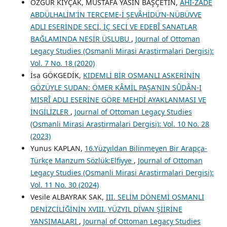
ÖZGÜR KIYÇAK, MUSTAFA YASİN BAŞÇETİN,
AHÎ-ZÂDE
ABDÜLHALİM'İN TERCEME-İ ŞEVÂHİDÜ’N-NÜBÜVVE
ADLI ESERİNDE SECİ, İÇ SECİ VE EDEBÎ SANATLAR
BAĞLAMINDA NESİR ÜSLUBU
,
Journal of Ottoman
Legacy Studies (Osmanli Mirasi Arastirmalari Dergisi):
Vol. 7 No. 18 (2020)
İsa GÖKGEDİK,
KIDEMLİ BİR OSMANLI ASKERİNİN
GÖZÜYLE SUDAN: ÖMER KÂMİL PAŞA'NIN SÛDÂN-I
MISRÎ ADLI ESERİNE GÖRE MEHDİ AYAKLANMASI VE
İNGİLİZLER
,
Journal of Ottoman Legacy Studies
(Osmanli Mirasi Arastirmalari Dergisi): Vol. 10 No. 28
(2023)
Yunus KAPLAN,
16.Yüzyıldan Bilinmeyen Bir Arapça-
Türkçe Manzum Sözlük:Elfiyye
,
Journal of Ottoman
Legacy Studies (Osmanli Mirasi Arastirmalari Dergisi):
Vol. 11 No. 30 (2024)
Vesile ALBAYRAK SAK,
III. SELİM DÖNEMİ OSMANLI
DENİZCİLİĞİNİN XVIII. YÜZYIL DİVAN ŞİİRİNE
YANSIMALARI
,
Journal of Ottoman Legacy Studies