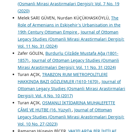
(Osmanli Mirasi Arastirmalari Dergisi): Vol. 7 No. 19
(2020)
Melek SARI GÜVEN, Nurdan KÜÇÜKHASKÖYLÜ,
The
Role of Armenians in Eskişehir's Urbanisation in the
19th Century Ottoman Empire
,
Journal of Ottoman
Legacy Studies (Osmanli Mirasi Arastirmalari Dergisi):
Vol. 11 No. 31 (2024)
Zafer GÖLEN,
Burdurlu Çilzâde Mustafa Ağa (1801-
1857)
,
Journal of Ottoman Legacy Studies (Osmanli
Mirasi Arastirmalari Dergisi): Vol. 11 No. 31 (2024)
Turan AÇIK,
TRABZON RUM METROPOLİTLERİ
HAKKINDA BAZI GÖZLEMLER (1610-1670)
,
Journal of
Ottoman Legacy Studies (Osmanli Mirasi Arastirmalari
Dergisi): Vol. 4 No. 10 (2017)
Turan AÇIK,
OSMANLI İKTİDARINA MUHALEFETTE
CÂMİ VE HUTBE (16. Yüzyıl)
,
Journal of Ottoman
Legacy Studies (Osmanli Mirasi Arastirmalari Dergisi):
Vol. 10 No. 27 (2023)
Ramazan Hüseyin BİÇER,
VAKIFLARDA BİR İHTİLAF