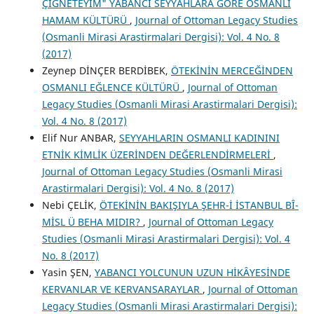
ÇİĞNETEYİM" YABANCI SEYYAHLARA GÖRE OSMANLI
HAMAM KÜLTÜRÜ
,
Journal of Ottoman Legacy Studies
(Osmanli Mirasi Arastirmalari Dergisi): Vol. 4 No. 8
(2017)
Zeynep DİNÇER BERDİBEK,
ÖTEKİNİN MERCEĞİNDEN
OSMANLI EĞLENCE KÜLTÜRÜ
,
Journal of Ottoman
Legacy Studies (Osmanli Mirasi Arastirmalari Dergisi):
Vol. 4 No. 8 (2017)
Elif Nur ANBAR,
SEYYAHLARIN OSMANLI KADININI
ETNİK KİMLİK ÜZERİNDEN DEĞERLENDİRMELERİ
,
Journal of Ottoman Legacy Studies (Osmanli Mirasi
Arastirmalari Dergisi): Vol. 4 No. 8 (2017)
Nebi ÇELİK,
ÖTEKİNİN BAKIŞIYLA ŞEHR-İ İSTANBUL BÎ-
MİSL Ü BEHA MIDIR?
,
Journal of Ottoman Legacy
Studies (Osmanli Mirasi Arastirmalari Dergisi): Vol. 4
No. 8 (2017)
Yasin ŞEN,
YABANCI YOLCUNUN UZUN HİKÂYESİNDE
KERVANLAR VE KERVANSARAYLAR
,
Journal of Ottoman
Legacy Studies (Osmanli Mirasi Arastirmalari Dergisi):