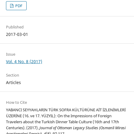
PDF
Published
2017-03-01
Issue
Vol. 4 No. 8 (2017)
Section
Articles
How to Cite
YABANCI SEYYAHLARIN TÜRK SOFRA KÜLTÜRÜNE AİT İZLENİMLERİ
ÜZERİNE (16. ve 17. YÜZYIL): On the Impressions of Foreign
Travelers about the Turkish Dinner Table Culture (16th and 17th
Centuries). (2017).
Journal of Ottoman Legacy Studies (Osmanli Mirasi
Arastirmalari Dergisi)
,
4
(8), 97-117.