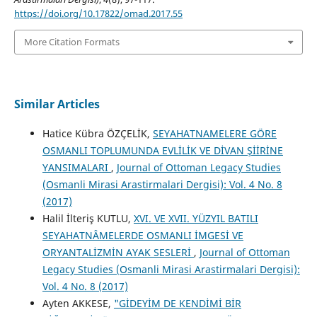
https://doi.org/10.17822/omad.2017.55
More Citation Formats
Similar Articles
Hatice Kübra ÖZÇELİK,
SEYAHATNAMELERE GÖRE
OSMANLI TOPLUMUNDA EVLİLİK VE DİVAN ŞİİRİNE
YANSIMALARI
,
Journal of Ottoman Legacy Studies
(Osmanli Mirasi Arastirmalari Dergisi): Vol. 4 No. 8
(2017)
Halil İlteriş KUTLU,
XVI. VE XVII. YÜZYIL BATILI
SEYAHATNÂMELERDE OSMANLI İMGESİ VE
ORYANTALİZMİN AYAK SESLERİ
,
Journal of Ottoman
Legacy Studies (Osmanli Mirasi Arastirmalari Dergisi):
Vol. 4 No. 8 (2017)
Ayten AKKESE,
"GİDEYİM DE KENDİMİ BİR