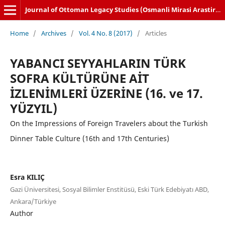
Journal of Ottoman Legacy Studies (Osmanli Mirasi Arastirmalari Dergisi)
Home
/
Archives
/
Vol. 4 No. 8 (2017)
/
Articles
YABANCI SEYYAHLARIN TÜRK
SOFRA KÜLTÜRÜNE AİT
İZLENİMLERİ ÜZERİNE (16. ve 17.
YÜZYIL)
On the Impressions of Foreign Travelers about the Turkish
Dinner Table Culture (16th and 17th Centuries)
Esra KILIÇ
Gazi Üniversitesi, Sosyal Bilimler Enstitüsü, Eski Türk Edebiyatı ABD,
Ankara/Türkiye
Author