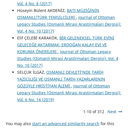
Vol. 4 No. 8 (2017)
Hüseyin Bülent AKDENİZ,
BATI MÜZİĞİNİN
OSMANLI/TÜRK TEMSİLCİLERİ
,
Journal of Ottoman
Legacy Studies (Osmanli Mirasi Arastirmalari Dergisi):
Vol. 4 No. 10 (2017)
Elif ÇELEBİ KARAKÖK,
BİR GELENEKSEL TÜRK EVİNİ
GELECEĞE AKTARMAK: ERDOĞAN KALAY EVİ VE
KORUMA ÖNERİLERİ
,
Journal of Ottoman Legacy
Studies (Osmanli Mirasi Arastirmalari Dergisi): Vol. 4
No. 10 (2017)
SELÇUK ILGAZ,
OSMANLI DEVLETİ’NDE TARİH
YAZICILIĞI VE OSMANLI TARİH YAZARLARININ
GÖZÜYLE HRİSTİYAN ÂLEMİ
,
Journal of Ottoman
Legacy Studies (Osmanli Mirasi Arastirmalari Dergisi):
Vol. 6 No. 14 (2019)
1-10 of 312
Next
You may also
start an advanced similarity search
for this