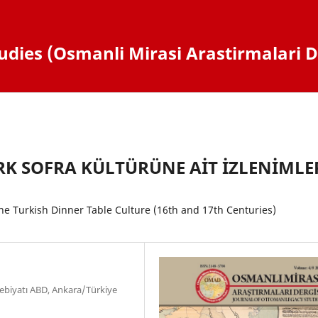
dies (Osmanli Mirasi Arastirmalari D
K SOFRA KÜLTÜRÜNE AİT İZLENİMLE
he Turkish Dinner Table Culture (16th and 17th Centuries)
Edebiyatı ABD, Ankara/Türkiye