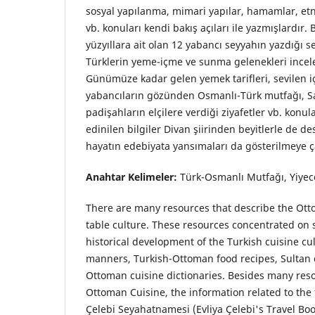
sosyal yapılanma, mimari yapılar, hamamlar, etn
vb. konuları kendi bakış açıları ile yazmışlardır.
yüzyıllara ait olan 12 yabancı seyyahın yazdığı 
Türklerin yeme-içme ve sunma gelenekleri incele
Günümüze kadar gelen yemek tarifleri, sevilen içe
yabancıların gözünden Osmanlı-Türk mutfağı, Sar
padişahların elçilere verdiği ziyafetler vb. konula
edinilen bilgiler Divan şiirinden beyitlerle de d
hayatın edebiyata yansımaları da gösterilmeye çal
Anahtar Kelimeler:
Türk-Osmanlı Mutfağı, Yiyec
There are many resources that describe the Ot
table culture. These resources concentrated on 
historical development of the Turkish cuisine cul
manners, Turkish-Ottoman food recipes, Sultan 
Ottoman cuisine dictionaries. Besides many reso
Ottoman Cuisine, the information related to the 
Çelebi Seyahatnamesi (Evliya Çelebi's Travel Bo