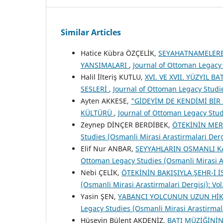
Similar Articles
Hatice Kübra ÖZÇELİK,
SEYAHATNAMELERE 
YANSIMALARI
,
Journal of Ottoman Legacy S
Halil İlteriş KUTLU,
XVI. VE XVII. YÜZYIL
SESLERİ
,
Journal of Ottoman Legacy Studies
Ayten AKKESE,
"GİDEYİM DE KENDİMİ Bİ
KÜLTÜRÜ
,
Journal of Ottoman Legacy Studi
Zeynep DİNÇER BERDİBEK,
ÖTEKİNİN ME
Studies (Osmanli Mirasi Arastirmalari Dergi
Elif Nur ANBAR,
SEYYAHLARIN OSMANLI K
Ottoman Legacy Studies (Osmanli Mirasi Ara
Nebi ÇELİK,
ÖTEKİNİN BAKIŞIYLA ŞEHR-İ 
(Osmanli Mirasi Arastirmalari Dergisi): Vol
Yasin ŞEN,
YABANCI YOLCUNUN UZUN HİK
Legacy Studies (Osmanli Mirasi Arastirmalar
Hüseyin Bülent AKDENİZ,
BATI MÜZİĞİNİ