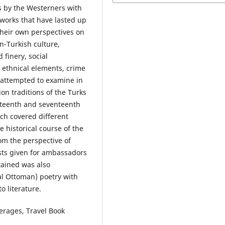
s by the Westerners with
works that have lasted up
their own perspectives on
n-Turkish culture,
d finery, social
 ethnical elements, crime
s attempted to examine in
on traditions of the Turks
sixteenth and seventeenth
rch covered different
e historical course of the
om the perspective of
asts given for ambassadors
tained was also
al Ottoman) poetry with
to literature.
erages, Travel Book