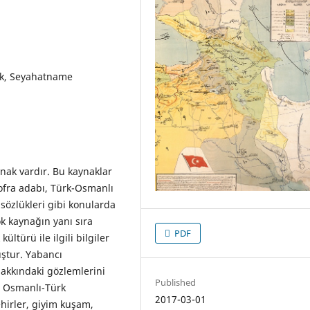
ek, Seyahatname
nak vardır. Bu kaynaklar
sofra adabı, Türk-Osmanlı
 sözlükleri gibi konularda
k kaynağın yanı sıra
PDF
ltürü ile ilgili bilgiler
ştur. Yabancı
hakkındaki gözlemlerini
Published
, Osmanlı-Türk
2017-03-01
ehirler, giyim kuşam,