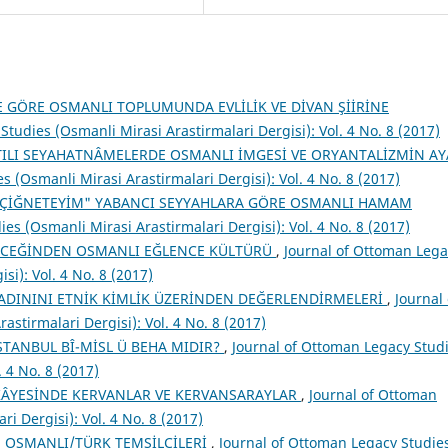
GÖRE OSMANLI TOPLUMUNDA EVLİLİK VE DİVAN ŞİİRİNE
tudies (Osmanli Mirasi Arastirmalari Dergisi): Vol. 4 No. 8 (2017)
 BATILI SEYAHATNÂMELERDE OSMANLI İMGESİ VE ORYANTALİZMİN A
 (Osmanli Mirasi Arastirmalari Dergisi): Vol. 4 No. 8 (2017)
R ÇİĞNETEYİM" YABANCI SEYYAHLARA GÖRE OSMANLI HAMAM
es (Osmanli Mirasi Arastirmalari Dergisi): Vol. 4 No. 8 (2017)
RCEĞİNDEN OSMANLI EĞLENCE KÜLTÜRÜ
,
Journal of Ottoman Lega
si): Vol. 4 No. 8 (2017)
ADININI ETNİK KİMLİK ÜZERİNDEN DEĞERLENDİRMELERİ
,
Journal 
stirmalari Dergisi): Vol. 4 No. 8 (2017)
İSTANBUL BÎ-MİSL Ü BEHA MIDIR?
,
Journal of Ottoman Legacy Stud
. 4 No. 8 (2017)
ÂYESİNDE KERVANLAR VE KERVANSARAYLAR
,
Journal of Ottoman
i Dergisi): Vol. 4 No. 8 (2017)
N OSMANLI/TÜRK TEMSİLCİLERİ
,
Journal of Ottoman Legacy Studie