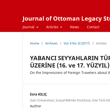
Journal of Ottoman Legacy Stu
Journal
Articles
News
Contact
Home
/
Archives
/
Vol. 4 No. 8 (2017)
/
Articles
YABANCI SEYYAHLARIN TÜR
ÜZERİNE (16. ve 17. YÜZYIL)
On the Impressions of Foreign Travelers about t
Esra KILIÇ
Gazi Üniversitesi, Sosyal Bilimler Enstitüsü, Eski Türk 
Author