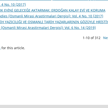
. 4 No. 10 (2017)
RK EVİNİ GELECEĞE AKTARMAK: ERDOĞAN KALAY EVİ VE KORUMA
ies (Osmanli Mirasi Arastirmalari Dergisi): Vol. 4 No. 10 (2017)
İH YAZICILIĞI VE OSMANLI TARİH YAZARLARININ GÖZÜYLE HRİSTİ
(Osmanli Mirasi Arastirmalari Dergisi): Vol. 6 No. 14 (2019)
1-10 of 312
Ne
h
for this article.