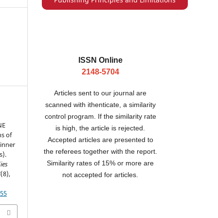
ISSN Online
2148-5704
Articles sent to our journal are
scanned with ithenticate, a similarity
control program. If the similarity rate
NE
is high, the article is rejected.
ns of
Accepted articles are presented to
Dinner
the referees together with the report.
s).
Similarity rates of 15% or more are
ies
4
(8),
not accepted for articles.
.55