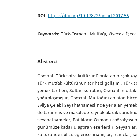
DOI:
https://doi.org/10.17822/omad.2017.55
Keywords:
Türk-Osmanlı Mutfağı, Yiyecek, İçec
Abstract
Osmanlı-Türk sofra kültürünü anlatan birçok kay
Türk mutfak kültürünün tarihsel gelişimi, Türk 
yemek tarifleri, Sultan sofraları, Osmanlı mutfak
yoğunlaşmıştır. Osmanlı Mutfağını anlatan birço
Evliya Çelebi Seyahatnamesi'nde yer alan yemek kü
de taranmış ve makalede kaynak olarak sunulmu
seyahatnameler, Batılıların Osmanlı coğrafyası 
günümüze kadar ulaştıran eserlerdir. Seyyahlar
kültüründe sofra, eğlence, inanışlar, inançlar, ş