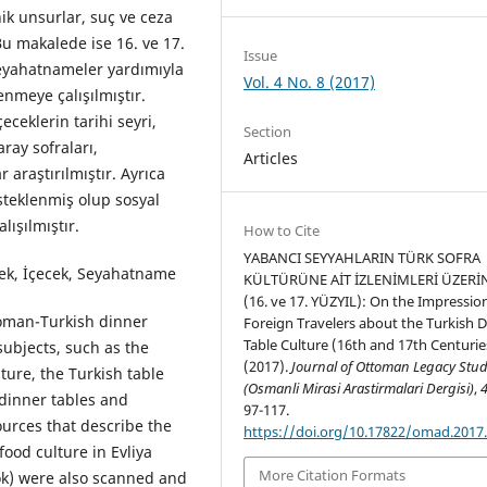
ik unsurlar, suç ve ceza
 Bu makalede ise 16. ve 17.
Issue
seyahatnameler yardımıyla
Vol. 4 No. 8 (2017)
nmeye çalışılmıştır.
ceklerin tarihi seyri,
Section
ay sofraları,
Articles
r araştırılmıştır. Ayrıca
esteklenmiş olup sosyal
ışılmıştır.
How to Cite
YABANCI SEYYAHLARIN TÜRK SOFRA
ek, İçecek, Seyahatname
KÜLTÜRÜNE AİT İZLENİMLERİ ÜZERİ
(16. ve 17. YÜZYIL): On the Impressio
toman-Turkish dinner
Foreign Travelers about the Turkish 
Table Culture (16th and 17th Centurie
subjects, such as the
(2017).
Journal of Ottoman Legacy Stud
ture, the Turkish table
(Osmanli Mirasi Arastirmalari Dergisi)
,
dinner tables and
97-117.
urces that describe the
https://doi.org/10.17822/omad.2017
food culture in Evliya
More Citation Formats
ok) were also scanned and