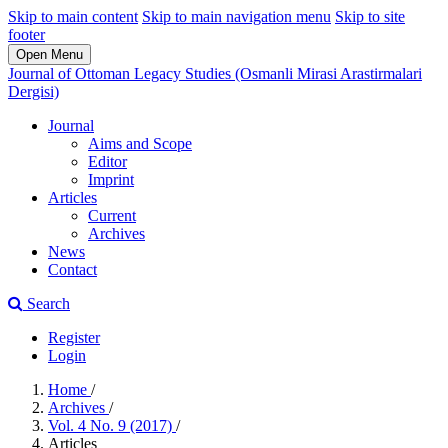
Skip to main content
Skip to main navigation menu
Skip to site
footer
Open Menu
Journal of Ottoman Legacy Studies (Osmanli Mirasi Arastirmalari
Dergisi)
Journal
Aims and Scope
Editor
Imprint
Articles
Current
Archives
News
Contact
Search
Register
Login
Home
/
Archives
/
Vol. 4 No. 9 (2017)
/
Articles