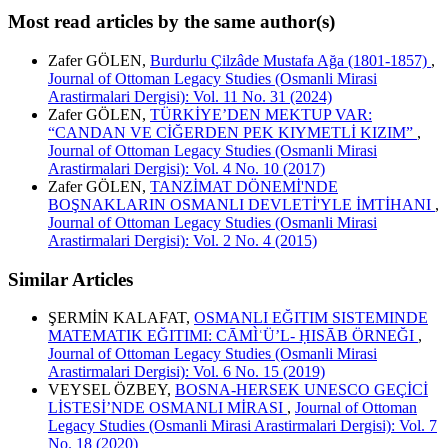
Most read articles by the same author(s)
Zafer GÖLEN,
Burdurlu Çilzâde Mustafa Ağa (1801-1857)
,
Journal of Ottoman Legacy Studies (Osmanli Mirasi
Arastirmalari Dergisi): Vol. 11 No. 31 (2024)
Zafer GÖLEN,
TÜRKİYE’DEN MEKTUP VAR:
“CANDAN VE CİĞERDEN PEK KIYMETLİ KIZIM”
,
Journal of Ottoman Legacy Studies (Osmanli Mirasi
Arastirmalari Dergisi): Vol. 4 No. 10 (2017)
Zafer GÖLEN,
TANZİMAT DÖNEMİ'NDE
BOŞNAKLARIN OSMANLI DEVLETİ'YLE İMTİHANI
,
Journal of Ottoman Legacy Studies (Osmanli Mirasi
Arastirmalari Dergisi): Vol. 2 No. 4 (2015)
Similar Articles
ŞERMİN KALAFAT,
OSMANLI EĞITIM SISTEMINDE
MATEMATIK EĞITIMI: CĀMÌʿÜ’L- ḤISĀB ÖRNEĞI
,
Journal of Ottoman Legacy Studies (Osmanli Mirasi
Arastirmalari Dergisi): Vol. 6 No. 15 (2019)
VEYSEL ÖZBEY,
BOSNA-HERSEK UNESCO GEÇİCİ
LİSTESİ’NDE OSMANLI MİRASI
,
Journal of Ottoman
Legacy Studies (Osmanli Mirasi Arastirmalari Dergisi): Vol. 7
No. 18 (2020)