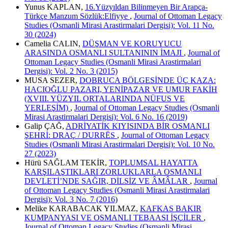
Yunus KAPLAN,
16.Yüzyıldan Bilinmeyen Bir Arapça-
Türkçe Manzum Sözlük:Elfiyye
,
Journal of Ottoman Legacy
Studies (Osmanli Mirasi Arastirmalari Dergisi): Vol. 11 No.
30 (2024)
Camelia CALIN,
DÜŞMAN VE KORUYUCU
ARASINDA OSMANLI SULTANININ İMAJI
,
Journal of
Ottoman Legacy Studies (Osmanli Mirasi Arastirmalari
Dergisi): Vol. 2 No. 3 (2015)
MUSA SEZER,
DOBRUCA BÖLGESİNDE ÜÇ KAZA:
HACIOĞLU PAZARI, YENİPAZAR VE UMUR FAKİH
(XVIII. YÜZYIL ORTALARINDA NÜFUS VE
YERLEŞİM)
,
Journal of Ottoman Legacy Studies (Osmanli
Mirasi Arastirmalari Dergisi): Vol. 6 No. 16 (2019)
Galip ÇAĞ,
ADRİYATİK KIYISINDA BİR OSMANLI
ŞEHRİ: DRAÇ / DURRËS
,
Journal of Ottoman Legacy
Studies (Osmanli Mirasi Arastirmalari Dergisi): Vol. 10 No.
27 (2023)
Hürü SAĞLAM TEKİR,
TOPLUMSAL HAYATTA
KARŞILAŞTIKLARI ZORLUKLARLA OSMANLI
DEVLETİ’NDE SAĞIR, DİLSİZ VE ÂMÂLAR
,
Journal
of Ottoman Legacy Studies (Osmanli Mirasi Arastirmalari
Dergisi): Vol. 3 No. 7 (2016)
Melike KARABACAK YILMAZ,
KAFKAS BAKIR
KUMPANYASI VE OSMANLI TEBAASI İŞÇİLER
,
Journal of Ottoman Legacy Studies (Osmanli Mirasi