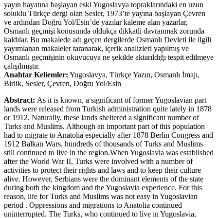
yayın hayatına başlayan eski Yugoslavya topraklarındaki en uzun
soluklu Türkçe dergi olan Sesler, 1973’te yayına başlayan Çevren
ve ardından Doğru Yol/Esin’de yazılar kaleme alan yazarlar,
Osmanlı geçmişi konusunda oldukça dikkatli davranmak zorunda
kaldılar. Bu makalede adı geçen dergilerde Osmanlı Devleti ile ilgili
yayımlanan makaleler taranarak, içerik analizleri yapılmış ve
Osmanlı geçmişinin okuyucuya ne şekilde aktarıldığı tespit edilmeye
çalışılmıştır.
Anahtar Keliemler:
Yugoslavya, Türkçe Yazın, Osmanlı İmajı,
Birlik, Sesler, Çevren, Doğru Yol/Esin
Abstract:
As it is known, a significant of former Yugoslavian part
lands were released from Turkish administration quite lately in 1878
or 1912. Naturally, these lands sheltered a significant number of
Turks and Muslims. Although an important part of this population
had to migrate to Anatolia especially after 1878 Berlin Congress and
1912 Balkan Wars, hundreds of thousands of Turks and Muslims
still continued to live in the region.When Yugoslavia was established
after the World War II, Turks were involved with a number of
activities to protect their rights and laws and to keep their culture
alive. However, Serbians were the dominant elements of the state
during both the kingdom and the Yugoslavia experience. For this
reason, life for Turks and Muslims was not easy in Yugoslavian
period . Oppressions and migrations to Anatolia continued
uninterrupted. The Turks, who continued to live in Yugoslavia,