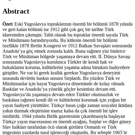
Abstract
Özet:
Eski Yugoslavya topraklarının önemli bir bölümü 1878 yılında
ve geri kalan bölümü ise 1912 gibi çok geç bir tarihte Türk
idaresinden çıkmıştır. Tabii olarak bu topraklar önemli sayıda Türk
ve Müslümanı barındırıyordu. Bu kitlenin önemli bir bölümü
özellikle 1878 Berlin Kongresi ve 1912 Balkan Savaşları sonrasında
Anadolu’ya göç etmek zorunda kaldı. Buna rağmen yüz binlerce
Türk ve Müslüman bölgede yaşamaya devam etti. II. Dünya Savaşı
sonrasında Yugoslavya kurulunca Türkler de kendi hak ve
hukuklarını koruma, kültürlerini yaşatma adına birtakım faaliyetlere
giriştiler. Ne var ki gerek krallık gerekse Yugoslavya deneyimi
sırasında devletin baskın unsuru Sırplardı. Bu yüzden Türk ve
Müslümanlar için hayat Yugoslavya döneminde de kolay olmadı.
Baskılar ve Anadolu’ya yönelik göçler kesintisiz devam etti.
Yugoslavya’da yaşamaya devam eden Türkler olumsuzluk ve
baskılara rağmen kendi dil ve kültürlerini korumak için yoğun bir
yayın faaliyeti yürüttüler. Türkçe basın çoğu zaman sosyalist iktidara
yakın durmak eleştirisine maruz kalsa da çok önemli bir işlev
sürdürdü. 1944 yılında Birlik gazetesinin çıkarılmasıyla başlayan
Türkçe yayın macerasının en önemli ayağını, Sırplar ve diğer güney
Slav halkları tarafından öcü olarak görülen Osmanlı ve Türk
imgesinin yazılarda nasıl işleneceği oluşturdu. Bu sebeple 1965’te