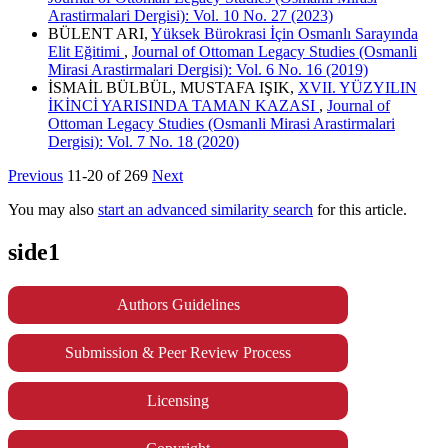
Arastirmalari Dergisi): Vol. 10 No. 27 (2023)
BÜLENT ARI,
Yüksek Bürokrasi İçin Osmanlı Sarayında
Elit Eğitimi
,
Journal of Ottoman Legacy Studies (Osmanli
Mirasi Arastirmalari Dergisi): Vol. 6 No. 16 (2019)
İSMAİL BÜLBÜL, MUSTAFA IŞIK,
XVII. YÜZYILIN
İKİNCİ YARISINDA TAMAN KAZASI
,
Journal of
Ottoman Legacy Studies (Osmanli Mirasi Arastirmalari
Dergisi): Vol. 7 No. 18 (2020)
Previous
11-20 of 269
Next
You may also
start an advanced similarity search
for this article.
side1
Authors Guidelines
Submission & Peer Review Process
Licensing