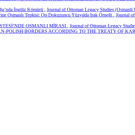
luğu’nda İngiliz Kömürü
,
Journal of Ottoman Legacy Studies (Osmanli Mi
lerine Osmanlı Tepkisi: On Dokuzuncu Yüzyılda Irak Örneği
,
Journal o
STESİ’NDE OSMANLI MİRASI
,
Journal of Ottoman Legacy Studies
N-POLISH BORDERS ACCORDING TO THE TREATY OF KA