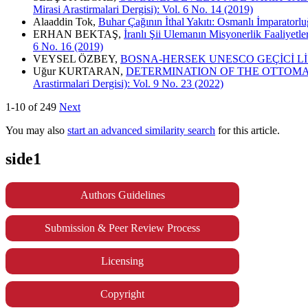
Mirasi Arastirmalari Dergisi): Vol. 6 No. 14 (2019)
Alaaddin Tok,
Buhar Çağının İthal Yakıtı: Osmanlı İmparator
ERHAN BEKTAŞ,
İranlı Şii Ulemanın Misyonerlik Faaliyet
6 No. 16 (2019)
VEYSEL ÖZBEY,
BOSNA-HERSEK UNESCO GEÇİCİ Lİ
Uğur KURTARAN,
DETERMINATION OF THE OTTOMA
Arastirmalari Dergisi): Vol. 9 No. 23 (2022)
1-10 of 249
Next
You may also
start an advanced similarity search
for this article.
side1
Authors Guidelines
Submission & Peer Review Process
Licensing
Copyright