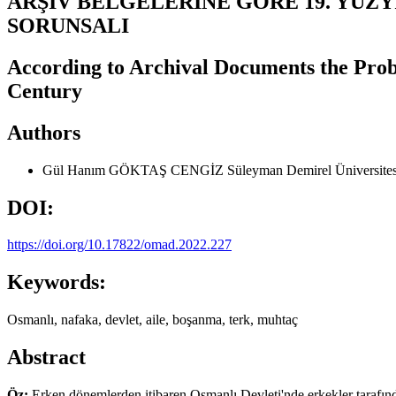
ARŞİV BELGELERİNE GÖRE 19. YÜZY
SORUNSALI
According to Archival Documents the Prob
Century
Authors
Gül Hanım GÖKTAŞ CENGİZ
Süleyman Demirel Üniversitesi
DOI:
https://doi.org/10.17822/omad.2022.227
Keywords:
Osmanlı, nafaka, devlet, aile, boşanma, terk, muhtaç
Abstract
Öz:
Erken dönemlerden itibaren Osmanlı Devleti'nde erkekler tarafınd