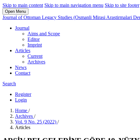
Skip to main content
Skip to main navigation menu
Skip to site footer
Open Menu
Journal of Ottoman Legacy Studies (Osmanli Mirasi Arastirmalari Der
Journal
Aims and Scope
Editor
Imprint
Articles
Current
Archives
News
Contact
Search
Register
Login
Home
/
Archives
/
Vol. 9 No. 25 (2022)
/
Articles