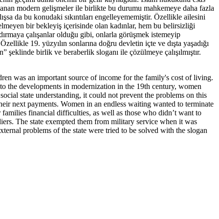
yaşanan modern gelişmeler ile birlikte bu durumu mahkemeye daha fazla
lışsa da bu konudaki sıkıntıları engelleyememiştir. Özellikle ailesini
meyen bir bekleyiş içerisinde olan kadınlar, hem bu belirsizliği
dırmaya çalışanlar olduğu gibi, onlarla görüşmek istemeyip
 Özellikle 19. yüzyılın sonlarına doğru devletin içte ve dışta yaşadığı
 şeklinde birlik ve beraberlik sloganı ile çözülmeye çalışılmıştır.
n was an important source of income for the family's cost of living.
 to the developments in modernization in the 19th century, women
 social state understanding, it could not prevent the problems on this
their next payments. Women in an endless waiting wanted to terminate
amilies financial difficulties, as well as those who didn’t want to
ldiers. The state exempted them from military service when it was
xternal problems of the state were tried to be solved with the slogan