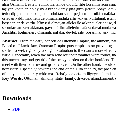
alan Osmanlı Devleti, evlilik içerisinde olduğu gibi boşanma sonrası
taşıyan kadınlar, dolayısıyla bir hak arayışına girmişlerdir. Sosyal dev
terk edip giden erkekler, bulunduktan sonra peşinen bir miktar nafaka 
ortadan kaldırmak hem de omuzlarındaki ağır yükten kurtulmak istemiş
boşananlar da vardır. Kimsesi olmayan aileler ile asker ailelerine ise, 
sorunlardan kaynaklanan, gayrimüslim ailelerin nafaka davalarında yaşad
Anahtar Kelimeler:
Osmanlı, nafaka, devlet, aile, boşanma, terk, mu
Abstract:
From the early periods of Ottoman Empire, the alimony paid
Based on Islamic law, Ottoman Empire puts emphasis on providing alim
started to seek rights by taking this situation to the courts more effec
issue. Especially, when the men who left their families were found, 
this uncertainty and get rid of the heavy burden on their shoulders. Th
meet with their families and got divorced. On the other hand, the stat
necessary. Especially, towards the end of the 19th century, the proble
of unity and solidarity whic was “tebaʻyı devlet-i milliyeye hâkim tab
Key Words:
Ottoman, alimony, state, family, divorce, abandonment,
Downloads
PDF