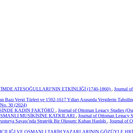
MDE ATEŞOĞULLARI’NIN ETKİNLİĞİ (1740-1860)
,
Journal o
an Bazı Vergi Türleri ve 1592-1617 Yılları Arasında Vergilerin Tahsili
 No. 30 (2024)
İSİNDE KADIN FAKTÖRÜ
,
Journal of Ottoman Legacy Studies (Osma
SMANLI MUSİKİSİNE KATKILARI
,
Journal of Ottoman Legacy St
sturya Savaşı’nda Stratejik Bir Oluşum: Kuban Hanlığı
,
Journal of O
ICILIĞI VE OSMANLI TARİH YAZARLARININ GÖZÜYLE HR