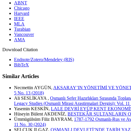
ABNT
Chicago
Harvard
IEEE
MLA
Turabian
Vancouver
AMA
Download Citation
Endnote/Zotero/Mendeley (RIS)
BibTeX
Similar Articles
Necmettin AYGÜN,
AKSARAY’IN YÖNETİMİ VE YÖNETİ
5 No. 13 (2018)
Ali SESLİKAYA ,
Osmanlı Sefer Hazırlıkları Sırasında Toplan
Legacy Studies (Osmanli Mirasi Arastirmalari Dergisi): Vol. 11
Yasemin KESKİN,
LALE DEVRİ EYÜP KENT EKONOM
Hüseyin Bülent AKDENİZ,
BESTEKÂR SULTANLARIN O
Ümmügülsüm Filiz BAYRAM,
1787-1792 Osmanlı-Rus ve Avu
11 No. 30 (2024)
SELÇUK ILGAZ,
OSMANLI DEVLETİ’NDE TARİH YAZ