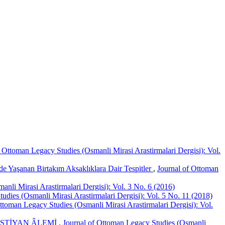
f Ottoman Legacy Studies (Osmanli Mirasi Arastirmalari Dergisi): Vol.
nde Yaşanan Birtakım Aksaklıklara Dair Tespitler
,
Journal of Ottoman
nli Mirasi Arastirmalari Dergisi): Vol. 3 No. 6 (2016)
udies (Osmanli Mirasi Arastirmalari Dergisi): Vol. 5 No. 11 (2018)
ttoman Legacy Studies (Osmanli Mirasi Arastirmalari Dergisi): Vol.
İSTİYAN ÂLEMİ
,
Journal of Ottoman Legacy Studies (Osmanli