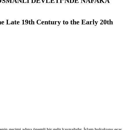
 OSMANLI DEVLETİ’NDE NAFAKA
 Late 19th Century to the Early 20th
enin geçimi adına önemli bir gelir kaynağıdır. İslam hukukunu esas