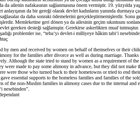
nda da ailenin nafakasının sağlanmasına önem vermiştir. 19. yüzyılda 
let anlayışının da bir gereği olarak devlet kadınların yanında durmaya ça
sağlasalar da daha sonraki ödemelerini gerçekleştirmemişlerdir. Sonu gel
lerdir. Memleketine geri dönen ya da ailesinin geçim sıkıntısını sonlan
devlet gereken desteği sağlamıştır. Gerekirse askerlikten muaf tutmuştur.
ığı problemler ise, “tebaʻyı devlet-i milliyeye hâkim tabiʻi nesebinden”
htaç
 by men and received by women on behalf of themselves or their childre
ony for the families after divorce as well as during marriage. Thanks
tively. Although the state tried to stand by women as a requirement of the
they were made to pay some alimony in advance, but they did not make 
ere were those who turned back to their hometowns or tried to end their f
e gave essential supports to the homeless families and families of the so
ms of the non-Muslim families in alimony cases due to the internal and e
iʻi nesebinden”.
 dependant