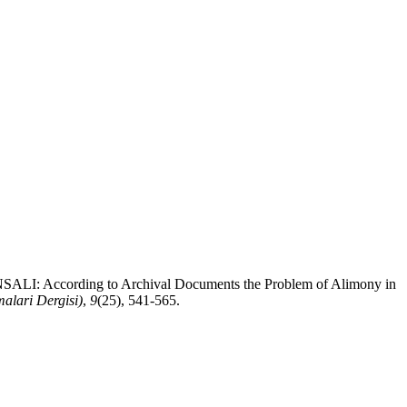
rding to Archival Documents the Problem of Alimony in
alari Dergisi)
,
9
(25), 541-565.