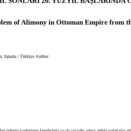
IL SONLARI 20. YÜZYIL BAŞLARINDA
lem of Alimony in Ottoman Empire from the
, Isparta / Türkiye
Author
an ödenip kadınların kendisinin ya da çocuğu adına aldığı nafakalar ail