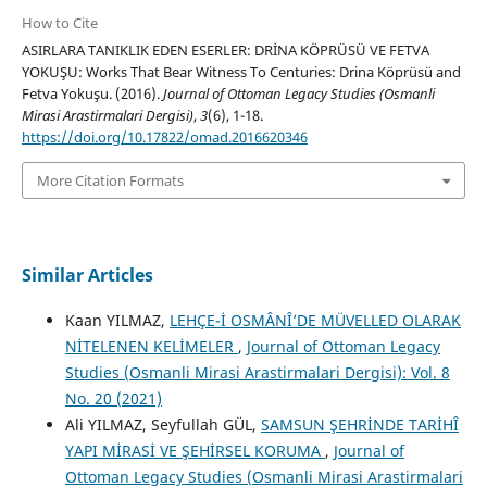
How to Cite
ASIRLARA TANIKLIK EDEN ESERLER: DRİNA KÖPRÜSÜ VE FETVA
YOKUŞU: Works That Bear Witness To Centuries: Drina Köprüsü and
Fetva Yokuşu. (2016).
Journal of Ottoman Legacy Studies (Osmanli
Mirasi Arastirmalari Dergisi)
,
3
(6), 1-18.
https://doi.org/10.17822/omad.2016620346
More Citation Formats
Similar Articles
Kaan YILMAZ,
LEHÇE-İ OSMÂNÎ’DE MÜVELLED OLARAK
NİTELENEN KELİMELER
,
Journal of Ottoman Legacy
Studies (Osmanli Mirasi Arastirmalari Dergisi): Vol. 8
No. 20 (2021)
Ali YILMAZ, Seyfullah GÜL,
SAMSUN ŞEHRİNDE TARİHÎ
YAPI MİRASİ VE ŞEHİRSEL KORUMA
,
Journal of
Ottoman Legacy Studies (Osmanli Mirasi Arastirmalari