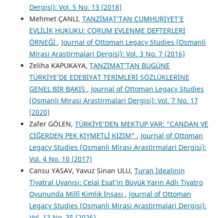
Dergisi): Vol. 5 No. 13 (2018)
Mehmet ÇANLI,
TANZİMAT’TAN CUMHURİYET’E
EVLİLİK HUKUKU: ÇORUM EVLENME DEFTERLERİ
ÖRNEĞİ
,
Journal of Ottoman Legacy Studies (Osmanli
Mirasi Arastirmalari Dergisi): Vol. 3 No. 7 (2016)
Zeliha KAPUKAYA,
TANZİMAT’TAN BUGÜNE
TÜRKİYE’DE EDEBİYAT TERİMLERİ SÖZLÜKLERİNE
GENEL BİR BAKIŞ
,
Journal of Ottoman Legacy Studies
(Osmanli Mirasi Arastirmalari Dergisi): Vol. 7 No. 17
(2020)
Zafer GÖLEN,
TÜRKİYE’DEN MEKTUP VAR: “CANDAN VE
CİĞERDEN PEK KIYMETLİ KIZIM”
,
Journal of Ottoman
Legacy Studies (Osmanli Mirasi Arastirmalari Dergisi):
Vol. 4 No. 10 (2017)
Cansu YASAV, Yavuz Sinan ULU,
Turan İdealinin
Tiyatral Uyanışı: Celal Esat’ın Büyük Yarın Adlı Tiyatro
Oyununda Millî Kimlik İnşası
,
Journal of Ottoman
Legacy Studies (Osmanli Mirasi Arastirmalari Dergisi):
Vol. 13 No. 35 (2026)