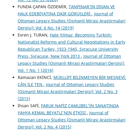
FUNDA ÇAPAN ÖZDEMİR,
TANPINAR’IN DİVAN VE
HALK EDEBİYATINA DAİR GÖRÜŞLERİ
,
Journal of
Ottoman Legacy Studies (Osmanli Mirasi Arastirmalari
Dergisi): Vol. 6 No. 14 (2019)
Evren J. TURAN,
Hale Yılmaz, Becoming Turkish:
Nationalist Reforms and Cultural Negotiations in Early
Republican Turkey, 1923-1945, Syracuse University
Press, Syracuse, New York 2013
,
Journal of Ottoman
Legacy Studies (Osmanli Mirasi Arastirmalari Dergisi):
Vol. 1 No. 1 (2014)
Ramazan EKİNCİ,
MÜELLİFİ BİLİNMEYEN BİR MESNEVİ:
CÂN İLE TEN
,
Journal of Ottoman Legacy Studies
(Osmanli Mirasi Arastirmalari Dergisi): Vol. 2 No. 3
(2015)
İhsan SAFİ,
FARUK NAFİZ ÇAMLIBEL'İN SANATINDA
YAHYA KEMAL BEYATLI'NIN ETKİSİ
,
Journal of
Ottoman Legacy Studies (Osmanli Mirasi Arastirmalari
Dergisi): Vol. 2 No. 4 (2015)