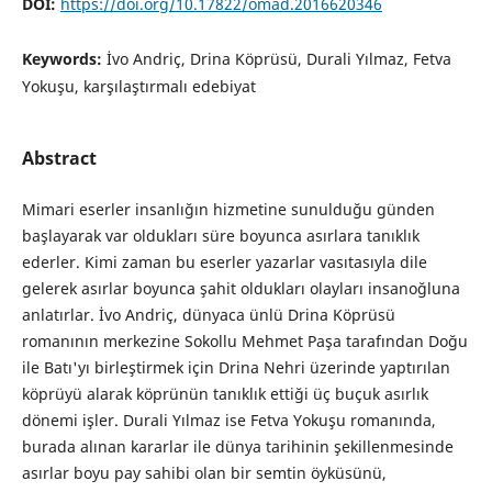
DOI:
https://doi.org/10.17822/omad.2016620346
Keywords:
İvo Andriç, Drina Köprüsü, Durali Yılmaz, Fetva
Yokuşu, karşılaştırmalı edebiyat
Abstract
Mimari eserler insanlığın hizmetine sunulduğu günden
başlayarak var oldukları süre boyunca asırlara tanıklık
ederler. Kimi zaman bu eserler yazarlar vasıtasıyla dile
gelerek asırlar boyunca şahit oldukları olayları insanoğluna
anlatırlar. İvo Andriç, dünyaca ünlü Drina Köprüsü
romanının merkezine Sokollu Mehmet Paşa tarafından Doğu
ile Batı'yı birleştirmek için Drina Nehri üzerinde yaptırılan
köprüyü alarak köprünün tanıklık ettiği üç buçuk asırlık
dönemi işler. Durali Yılmaz ise Fetva Yokuşu romanında,
burada alınan kararlar ile dünya tarihinin şekillenmesinde
asırlar boyu pay sahibi olan bir semtin öyküsünü,