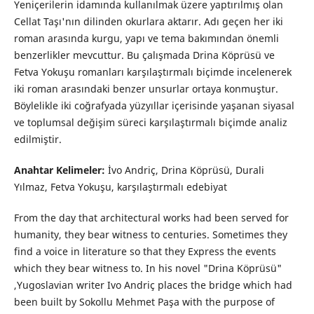
Yeniçerilerin idamında kullanılmak üzere yaptırılmış olan
Cellat Taşı'nın dilinden okurlara aktarır. Adı geçen her iki
roman arasında kurgu, yapı ve tema bakımından önemli
benzerlikler mevcuttur. Bu çalışmada Drina Köprüsü ve
Fetva Yokuşu romanları karşılaştırmalı biçimde incelenerek
iki roman arasındaki benzer unsurlar ortaya konmuştur.
Böylelikle iki coğrafyada yüzyıllar içerisinde yaşanan siyasal
ve toplumsal değişim süreci karşılaştırmalı biçimde analiz
edilmiştir.
Anahtar Kelimeler:
İvo Andriç, Drina Köprüsü, Durali
Yılmaz, Fetva Yokuşu, karşılaştırmalı edebiyat
From the day that architectural works had been served for
humanity, they bear witness to centuries. Sometimes they
find a voice in literature so that they Express the events
which they bear witness to. In his novel "Drina Köprüsü"
,Yugoslavian writer Ivo Andriç places the bridge which had
been built by Sokollu Mehmet Paşa with the purpose of