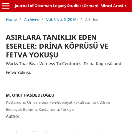
Journal of Ottoman Legacy Studies (Osmanli Mirasi Arastirmalari Dergisi)
Home
/
Archives
/
Vol. 3 No. 6 (2016)
/
Articles
ASIRLARA TANIKLIK EDEN
ESERLER: DRİNA KÖPRÜSÜ VE
FETVA YOKUŞU
Works That Bear Witness To Centuries: Drina Köprüsü and
Fetva Yokuşu
M. Onur HASDEDEOĞLU
Kastamonu Üniversitesi, Fen-Edebiyat Fakültesi, Türk Dili ve
Edebiyatı Bölümü, Kastamonu/Türkiye
Author