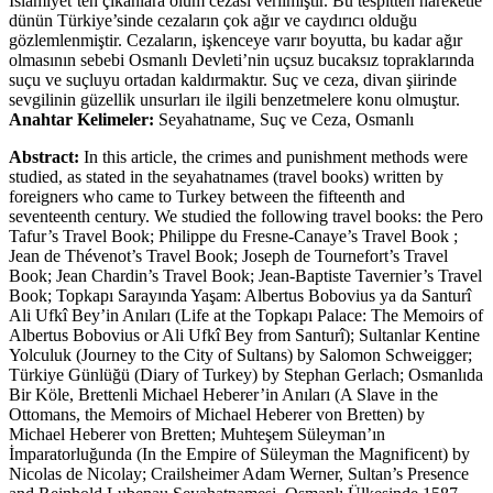
İslamiyet’ten çıkanlara ölüm cezası verilmiştir. Bu tespitten hareketle
dünün Türkiye’sinde cezaların çok ağır ve caydırıcı olduğu
gözlemlenmiştir. Cezaların, işkenceye varır boyutta, bu kadar ağır
olmasının sebebi Osmanlı Devleti’nin uçsuz bucaksız topraklarında
suçu ve suçluyu ortadan kaldırmaktır. Suç ve ceza, divan şiirinde
sevgilinin güzellik unsurları ile ilgili benzetmelere konu olmuştur.
Anahtar Kelimeler:
Seyahatname, Suç ve Ceza, Osmanlı
Abstract:
In this article, the crimes and punishment methods were
studied, as stated in the seyahatnames (travel books) written by
foreigners who came to Turkey between the fifteenth and
seventeenth century. We studied the following travel books: the Pero
Tafur’s Travel Book; Philippe du Fresne-Canaye’s Travel Book ;
Jean de Thévenot’s Travel Book; Joseph de Tournefort’s Travel
Book; Jean Chardin’s Travel Book; Jean-Baptiste Tavernier’s Travel
Book; Topkapı Sarayında Yaşam: Albertus Bobovius ya da Santurî
Ali Ufkî Bey’in Anıları (Life at the Topkapı Palace: The Memoirs of
Albertus Bobovius or Ali Ufkî Bey from Santurî); Sultanlar Kentine
Yolculuk (Journey to the City of Sultans) by Salomon Schweigger;
Türkiye Günlüğü (Diary of Turkey) by Stephan Gerlach; Osmanlıda
Bir Köle, Brettenli Michael Heberer’in Anıları (A Slave in the
Ottomans, the Memoirs of Michael Heberer von Bretten) by
Michael Heberer von Bretten; Muhteşem Süleyman’ın
İmparatorluğunda (In the Empire of Süleyman the Magnificent) by
Nicolas de Nicolay; Crailsheimer Adam Werner, Sultan’s Presence