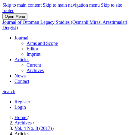
Skip to main content
Skip to main navigation menu
Skip to site
footer
Open Menu
Journal of Ottoman Legacy Studies (Osmanli Mirasi Arastirmalari
Dergisi)
Journal
Aims and Scope
Editor
Imprint
Articles
Current
Archives
News
Contact
Search
Register
Login
Home
/
Archives
/
Vol. 4 No. 8 (2017)
/
Articles