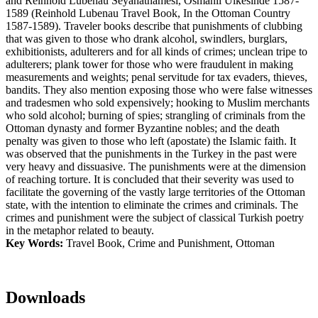
and Reinhold Lubenau Seyahatnamesi, Osmanlı Ülkesinde 1587-
1589 (Reinhold Lubenau Travel Book, In the Ottoman Country
1587-1589). Traveler books describe that punishments of clubbing
that was given to those who drank alcohol, swindlers, burglars,
exhibitionists, adulterers and for all kinds of crimes; unclean tripe to
adulterers; plank tower for those who were fraudulent in making
measurements and weights; penal servitude for tax evaders, thieves,
bandits. They also mention exposing those who were false witnesses
and tradesmen who sold expensively; hooking to Muslim merchants
who sold alcohol; burning of spies; strangling of criminals from the
Ottoman dynasty and former Byzantine nobles; and the death
penalty was given to those who left (apostate) the Islamic faith. It
was observed that the punishments in the Turkey in the past were
very heavy and dissuasive. The punishments were at the dimension
of reaching torture. It is concluded that their severity was used to
facilitate the governing of the vastly large territories of the Ottoman
state, with the intention to eliminate the crimes and criminals. The
crimes and punishment were the subject of classical Turkish poetry
in the metaphor related to beauty.
Key Words:
Travel Book, Crime and Punishment, Ottoman
Downloads