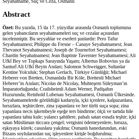
Seyahatname, Suç ve Ceza, Osmanlı
Abstract
Özet:
Bu yazıda, 15 ila 17. yüzyıllar arasında Osmanlı toplumuna
gelen yabancıların seyahatnameleri suç ve cezalar açısından
incelenmiştir. Bu seyyahlar ve eserleri şunlardır: Pero Tafur
Seyahatnamesi; Philippe du Fresne – Canaye Seyahatnamesi; Jean
Thevanot Seyahatnamesi; Joseph de Tournefort Seyahatnamesi;
Chardin Seyahatnamesi; Jean Baptiste Tavernier Seyahatnamesi; Ali
Ufkî Bey ve Topkapı Sarayında Yaşam; Albertus Bobovius ya da
Santurî Ali Ufkî Beyin Anıları; Salomon Schweigger, Sultanlar
Kentine Yolculuk; Stephan Gerlach, Türkiye Günlüğü; Michael
Heberer von Bretten, Osmanlıda Bir Köle, Brettenli Michael
Heberer’in Anıları; Nicolas de Nicolay, Muhteşem Süleyman’ın
İmparatorluğunda; Crailsheimli Adam Werner, Padişahın
Huzurunda; Reinhold Lubenau Seyahatnamesi, Osmanlı Ülkesinde.
Seyahatnamelerde görüldüğü kadarıyla, içki içenlere, kalpazanlara,
hırsızlara, teşhircilere, zina yapanlara ve her türlü suça sopa; zina
yapanlara necis işkembeyle eşeğe ters bindirme; ölçü ve tartıda hile
yapanlara tahta kule; yalancı şahitlere, pahalı satan esnafa teşhir; içki
satan Müslüman tüccara çengel; vergisini ödemeyenlere, hırsıza,
eşkıyaya kürek; casuslara yakılma; Osmanlı hanedanından, eski
Bizans soylularından suç işleyenlere kirişle boğdurulma;