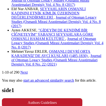
Journal of Ottoman Legacy Studies (Osmanli Mirasi
Arastirmalari Dergisi): Vol. 4 No. 8 (2017)
Elif Nur ANBAR,
SEYYAHLARIN OSMANLI
KADININI ETNİK KİMLİK ÜZERİNDEN
DEĞERLENDİRMELERİ
,
Journal of Ottoman Legacy
Studies (Osmanli Mirasi Arastirmalari Dergisi): Vol. 4 No. 8
(2017)
Ayten AKKESE,
"GİDEYİM DE KENDİMİ BİR
ÇİĞNETEYİM" YABANCI SEYYAHLARA GÖRE
OSMANLI HAMAM KÜLTÜRÜ
,
Journal of Ottoman
Legacy Studies (Osmanli Mirasi Arastirmalari Dergisi): Vol. 4
No. 8 (2017)
Mehmet Yavuz ERLER,
OSMANLI DEVRİ ORTA
KARADENİZ’DE AVCI KUŞLARI (1485-1830)
,
Journal
of Ottoman Legacy Studies (Osmanli Mirasi Arastirmalari
Dergisi): Vol. 8 No. 22 (2021)
1-10 of 290
Next
You may also
start an advanced similarity search
for this article.
side1
Authors Guidelines