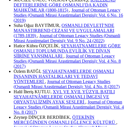
DEFTERLERİNE GÖRE OSMANLI’DA KADIN
MAHKÛMLAR (1800-1815)
,
Journal of Ottoman Legacy
Studies (Osmanli Mirasi Arastirmalari Dergisi): Vol. 6 No. 16
(2019)
Suha Oğuz BAYTİMUR,
OSMANLI DEVLETİ’NDE
MANASTIRBEND CEZASI VE UYGULAMALARI
(1789-1839)
,
Journal of Ottoman Legacy Studies (Osmanli
Mirasi Arastirmalari Dergisi): Vol. 9 No. 24 (2022)
Hatice Kübra ÖZÇELİK,
SEYAHATNAMELERE GÖRE
OSMANLI TOPLUMUNDA EVLİLİK VE DİVAN
ŞİİRİNE YANSIMALARI
,
Journal of Ottoman Legacy
Studies (Osmanli Mirasi Arastirmalari Dergisi): Vol. 4 No. 8
(2017)
Özlem BATĞI,
SEYAHATNAMELERDE OSMANLI
İNSANININ HASTALIKLARI VE TEDAVİ
YÖNTEMLERİ
,
Journal of Ottoman Legacy Studies
(Osmanli Mirasi Arastirmalari Dergisi): Vol. 4 No. 8 (2017)
Halil İlteriş KUTLU,
XVI. VE XVII. YÜZYIL BATILI
SEYAHATNÂMELERDE OSMANLI İMGESİ VE
ORYANTALİZMİN AYAK SESLERİ
,
Journal of Ottoman
Legacy Studies (Osmanli Mirasi Arastirmalari Dergisi): Vol. 4
No. 8 (2017)
Zeynep DİNÇER BERDİBEK,
ÖTEKİNİN
MERCEĞİNDEN OSMANLI EĞLENCE KÜLTÜRÜ
,