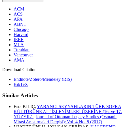
ACM
ACS
APA
ABNT
Chicago
Harvard
IEEE
MLA
Turabian
Vancouver
AMA
Download Citation
Endnote/Zotero/Mendeley (RIS)
BibTeX
Similar Articles
Esra KILIÇ,
YABANCI SEYYAHLARIN TÜRK SOFRA
KÜLTÜRÜNE AİT İZLENİMLERİ ÜZERİNE (16. ve 17.
YÜZYIL)
,
Journal of Ottoman Legacy Studies (Osmanli
Mirasi Arastirmalari Dergisi): Vol. 4 No. 8 (2017)
MUCİZE ÜNLÜ, VOLKAN ÇERİBAŞ,
KALEBEND