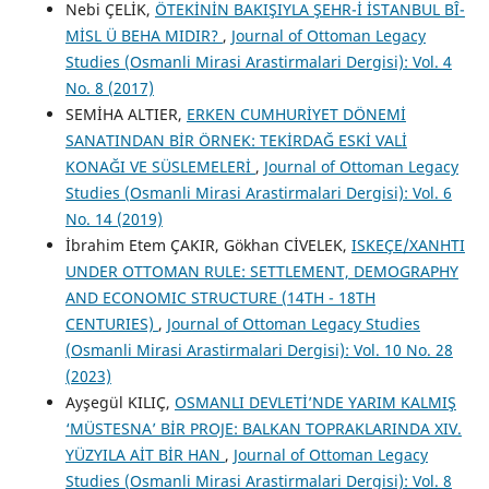
Nebi ÇELİK,
ÖTEKİNİN BAKIŞIYLA ŞEHR-İ İSTANBUL BÎ-
MİSL Ü BEHA MIDIR?
,
Journal of Ottoman Legacy
Studies (Osmanli Mirasi Arastirmalari Dergisi): Vol. 4
No. 8 (2017)
SEMİHA ALTIER,
ERKEN CUMHURİYET DÖNEMİ
SANATINDAN BİR ÖRNEK: TEKİRDAĞ ESKİ VALİ
KONAĞI VE SÜSLEMELERİ
,
Journal of Ottoman Legacy
Studies (Osmanli Mirasi Arastirmalari Dergisi): Vol. 6
No. 14 (2019)
İbrahim Etem ÇAKIR, Gökhan CİVELEK,
ISKEÇE/XANHTI
UNDER OTTOMAN RULE: SETTLEMENT, DEMOGRAPHY
AND ECONOMIC STRUCTURE (14TH - 18TH
CENTURIES)
,
Journal of Ottoman Legacy Studies
(Osmanli Mirasi Arastirmalari Dergisi): Vol. 10 No. 28
(2023)
Ayşegül KILIÇ,
OSMANLI DEVLETİ’NDE YARIM KALMIŞ
‘MÜSTESNA’ BİR PROJE: BALKAN TOPRAKLARINDA XIV.
YÜZYILA AİT BİR HAN
,
Journal of Ottoman Legacy
Studies (Osmanli Mirasi Arastirmalari Dergisi): Vol. 8