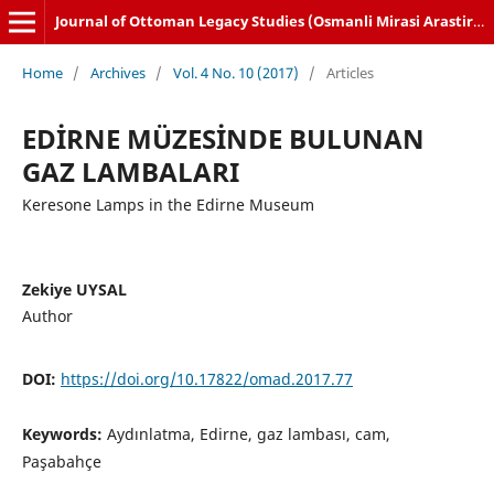
Journal of Ottoman Legacy Studies (Osmanli Mirasi Arastirmalari Dergisi)
Home
/
Archives
/
Vol. 4 No. 10 (2017)
/
Articles
EDİRNE MÜZESİNDE BULUNAN
GAZ LAMBALARI
Keresone Lamps in the Edirne Museum
Zekiye UYSAL
Author
DOI:
https://doi.org/10.17822/omad.2017.77
Keywords:
Aydınlatma, Edirne, gaz lambası, cam,
Paşabahçe