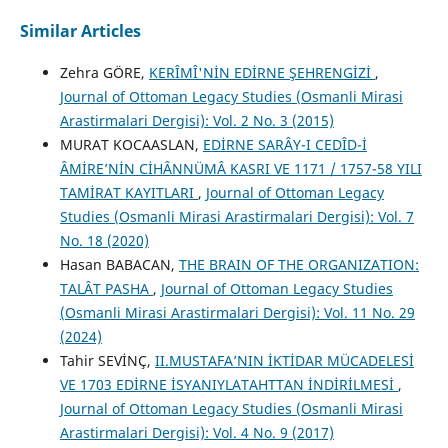
Similar Articles
Zehra GÖRE,
KERÎMÎ'NİN EDİRNE ŞEHRENGİZİ
,
Journal of Ottoman Legacy Studies (Osmanli Mirasi
Arastirmalari Dergisi): Vol. 2 No. 3 (2015)
MURAT KOCAASLAN,
EDİRNE SARÂY-I CEDÎD-İ
ÂMİRE’NİN CİHÂNNÜMÂ KASRI VE 1171 / 1757-58 YILI
TAMİRAT KAYITLARI
,
Journal of Ottoman Legacy
Studies (Osmanli Mirasi Arastirmalari Dergisi): Vol. 7
No. 18 (2020)
Hasan BABACAN,
THE BRAIN OF THE ORGANIZATION:
TALÂT PASHA
,
Journal of Ottoman Legacy Studies
(Osmanli Mirasi Arastirmalari Dergisi): Vol. 11 No. 29
(2024)
Tahir SEVİNÇ,
II.MUSTAFA’NIN İKTİDAR MÜCADELESİ
VE 1703 EDİRNE İSYANIYLATAHTTAN İNDİRİLMESİ
,
Journal of Ottoman Legacy Studies (Osmanli Mirasi
Arastirmalari Dergisi): Vol. 4 No. 9 (2017)