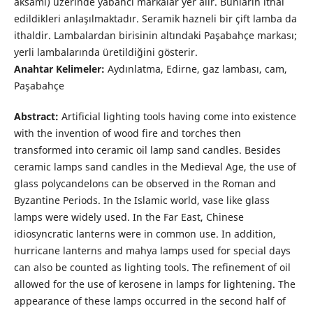
aksamı) üzerinde yabancı markalar yer alır. Bunların ithal
edildikleri anlaşılmaktadır. Seramik hazneli bir çift lamba da
ithaldir. Lambalardan birisinin altındaki Paşabahçe markası;
yerli lambalarında üretildiğini gösterir.
Anahtar Kelimeler:
Aydınlatma, Edirne, gaz lambası, cam,
Paşabahçe
Abstract:
Artificial lighting tools having come into existence
with the invention of wood fire and torches then
transformed into ceramic oil lamp sand candles. Besides
ceramic lamps sand candles in the Medieval Age, the use of
glass polycandelons can be observed in the Roman and
Byzantine Periods. In the Islamic world, vase like glass
lamps were widely used. In the Far East, Chinese
idiosyncratic lanterns were in common use. In addition,
hurricane lanterns and mahya lamps used for special days
can also be counted as lighting tools. The refinement of oil
allowed for the use of kerosene in lamps for lightening. The
appearance of these lamps occurred in the second half of