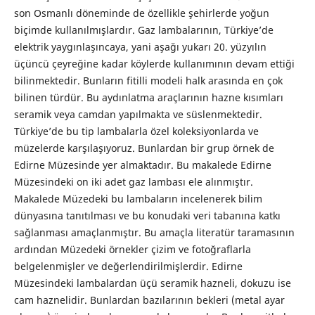
son Osmanlı döneminde de özellikle şehirlerde yoğun
biçimde kullanılmışlardır. Gaz lambalarının, Türkiye’de
elektrik yaygınlaşıncaya, yani aşağı yukarı 20. yüzyılın
üçüncü çeyreğine kadar köylerde kullanımının devam ettiği
bilinmektedir. Bunların fitilli modeli halk arasında en çok
bilinen türdür. Bu aydınlatma araçlarının hazne kısımları
seramik veya camdan yapılmakta ve süslenmektedir.
Türkiye’de bu tip lambalarla özel koleksiyonlarda ve
müzelerde karşılaşıyoruz. Bunlardan bir grup örnek de
Edirne Müzesinde yer almaktadır. Bu makalede Edirne
Müzesindeki on iki adet gaz lambası ele alınmıştır.
Makalede Müzedeki bu lambaların incelenerek bilim
dünyasına tanıtılması ve bu konudaki veri tabanına katkı
sağlanması amaçlanmıştır. Bu amaçla literatür taramasının
ardından Müzedeki örnekler çizim ve fotoğraflarla
belgelenmişler ve değerlendirilmişlerdir. Edirne
Müzesindeki lambalardan üçü seramik hazneli, dokuzu ise
cam haznelidir. Bunlardan bazılarının bekleri (metal ayar