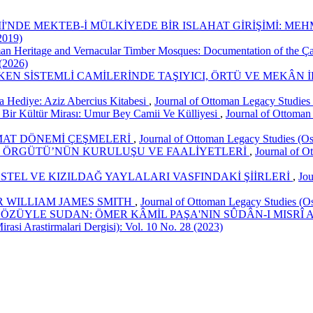
İ'NDE MEKTEB-İ MÜLKİYEDE BİR ISLAHAT GİRİŞİMİ: ME
(2019)
an Heritage and Vernacular Timber Mosques: Documentation of the Ça
 (2026)
EN SİSTEMLİ CAMİLERİNDE TAŞIYICI, ÖRTÜ VE MEKÂN İ
a Hediye: Aziz Abercius Kitabesi
,
Journal of Ottoman Legacy Studies (
 Bir Kültür Mirası: Umur Bey Camii Ve Külliyesi
,
Journal of Ottoman 
MAT DÖNEMİ ÇEŞMELERİ
,
Journal of Ottoman Legacy Studies (Osm
D) ÖRGÜTÜ’NÜN KURULUŞU VE FAALİYETLERİ
,
Journal of O
ESTEL VE KIZILDAĞ YAYLALARI VASFINDAKİ ŞİİRLERİ
,
Jou
R WILLIAM JAMES SMITH
,
Journal of Ottoman Legacy Studies (Osm
GÖZÜYLE SUDAN: ÖMER KÂMİL PAŞA'NIN SÛDÂN-I MISRÎ
rasi Arastirmalari Dergisi): Vol. 10 No. 28 (2023)