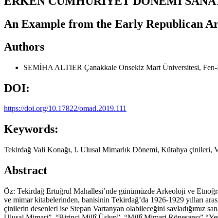
ERKEN CUMHURİYET DÖNEMİ SANATI
An Example from the Early Republican Ar
Authors
SEMİHA ALTIER
Çanakkale Onsekiz Mart Üniversitesi, Fen-
DOI:
https://doi.org/10.17822/omad.2019.111
Keywords:
Tekirdağ Vali Konağı, I. Ulusal Mimarlık Dönemi, Kütahya çinileri,
Abstract
Öz: Tekirdağ Ertuğrul Mahallesi’nde günümüzde Arkeoloji ve Etnoğrafy
ve mimar kitabelerinden, banisinin Tekirdağ’da 1926-1929 yılları ara
çinilerin desenleri ise Stepan Vartanyan olabileceğini savladığımız sa
Ulusal Mimari”, “Birinci Millî Üslup”, “Millî Mimari Rönesansı” “Yen