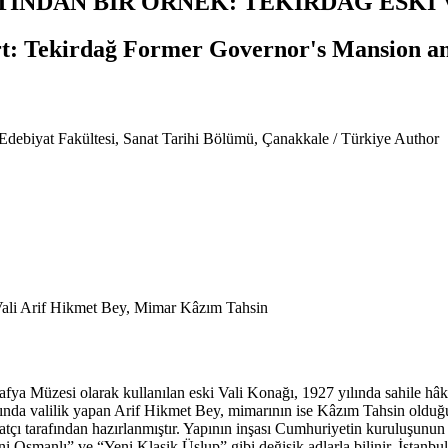
NDAN BİR ÖRNEK: TEKİRDAĞ ESKİ 
t: Tekirdağ Former Governor's Mansion a
Edebiyat Fakültesi, Sanat Tarihi Bölümü, Çanakkale / Türkiye
Author
 Vali Arif Hikmet Bey, Mimar Kâzım Tahsin
a Müzesi olarak kullanılan eski Vali Konağı, 1927 yılında sahile hâkim
sında valilik yapan Arif Hikmet Bey, mimarının ise Kâzım Tahsin olduğu
natçı tarafından hazırlanmıştır. Yapının inşası Cumhuriyetin kuruluşunun
i Osmanlı” ve “Yeni Klasik Üslup” gibi değişik adlarla bilinir. İstan