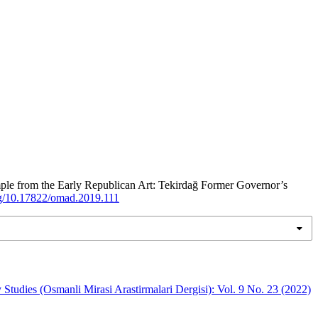
 Early Republican Art: Tekirdağ Former Governor’s
org/10.17822/omad.2019.111
Studies (Osmanli Mirasi Arastirmalari Dergisi): Vol. 9 No. 23 (2022)