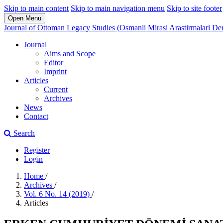
Skip to main content
Skip to main navigation menu
Skip to site footer
Open Menu
Journal of Ottoman Legacy Studies (Osmanli Mirasi Arastirmalari Der
Journal
Aims and Scope
Editor
Imprint
Articles
Current
Archives
News
Contact
Search
Register
Login
Home
/
Archives
/
Vol. 6 No. 14 (2019)
/
Articles