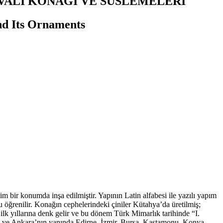
VALİ KONAĞI VE SÜSLEMELERİ
nd Its Ornaments
 bir konumda inşa edilmiştir. Yapının Latin alfabesi ile yazılı yapım
 öğrenilir. Konağın cephelerindeki çiniler Kütahya’da üretilmiş;
 ilk yıllarına denk gelir ve bu dönem Türk Mimarlık tarihinde “I.
bul ve Ankara’nın yanında Edirne, İzmir, Bursa, Kastamonu, Konya,