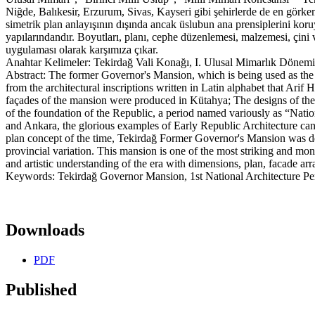
Niğde, Balıkesir, Erzurum, Sivas, Kayseri gibi şehirlerde de en gör
simetrik plan anlayışının dışında ancak üslubun ana prensiplerini koruy
yapılarındandır. Boyutları, planı, cephe düzenlemesi, malzemesi, çin
uygulaması olarak karşımıza çıkar.
Anahtar Kelimeler: Tekirdağ Vali Konağı, I. Ulusal Mimarlık Dönemi
Abstract: The former Governor's Mansion, which is being used as the 
from the architectural inscriptions written in Latin alphabet that Ar
façades of the mansion were produced in Kütahya; The designs of the t
of the foundation of the Republic, a period named variously as “Nati
and Ankara, the glorious examples of Early Republic Architecture can
plan concept of the time, Tekirdağ Former Governor's Mansion was desig
provincial variation. This mansion is one of the most striking and mon
and artistic understanding of the era with dimensions, plan, facade arr
Keywords: Tekirdağ Governor Mansion, 1st National Architecture Pe
Downloads
PDF
Published