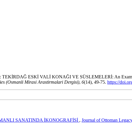
Ğ ESKİ VALİ KONAĞI VE SÜSLEMELERİ: An Example from the
es (Osmanli Mirasi Arastirmalari Dergisi)
,
6
(14), 49-75.
https://doi.
MANLI SANATINDA İKONOGRAFİSİ
,
Journal of Ottoman Legacy 