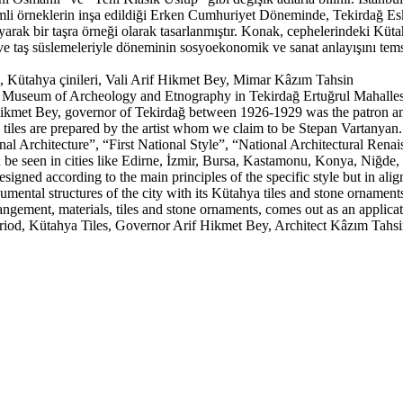
kemli örneklerin inşa edildiği Erken Cumhuriyet Döneminde, Tekirdağ E
arak bir taşra örneği olarak tasarlanmıştır. Konak, cephelerindeki Kütahy
i ve taş süslemeleriyle döneminin sosyoekonomik ve sanat anlayışını tem
, Kütahya çinileri, Vali Arif Hikmet Bey, Mimar Kâzım Tahsin
Museum of Archeology and Etnography in Tekirdağ Ertuğrul Mahallesi, w
if Hikmet Bey, governor of Tekirdağ between 1926-1929 was the patron an
iles are prepared by the artist whom we claim to be Stepan Vartanyan. T
onal Architecture”, “First National Style”, “National Architectural Re
 be seen in cities like Edirne, İzmir, Bursa, Kastamonu, Konya, Niğde, 
ned according to the main principles of the specific style but in align
umental structures of the city with its Kütahya tiles and stone ornament
angement, materials, tiles and stone ornaments, comes out as an applicat
riod, Kütahya Tiles, Governor Arif Hikmet Bey, Architect Kâzım Tahs