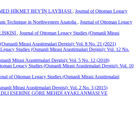
HMED HİKMET BEY'İN LAYİHASI
,
Journal of Ottoman Legacy
ntı Technique in Northwestern Anatolia
,
Journal of Ottoman Legacy
LİŞKİSİ
,
Journal of Ottoman Legacy Studies (Osmanli Mirasi
Osmanli Mirasi Arastirmalari Dergisi): Vol. 8 No. 21 (2021)
Legacy Studies (Osmanli Mirasi Arastirmalari Dergisi): Vol. 12 No.
anli Mirasi Arastirmalari Dergisi): Vol. 5 No. 12 (2018)
ttoman Legacy Studies (Osmanli Mirasi Arastirmalari Dergisi): Vol. 10
rnal of Ottoman Legacy Studies (Osmanli Mirasi Arastirmalari
anli Mirasi Arastirmalari Dergisi): Vol. 2 No. 3 (2015)
 ADLI ESERİNE GÖRE MEHDİ AYAKLANMASI VE