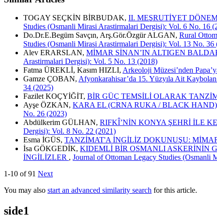
TOGAY SEÇKİN BİRBUDAK,
II. MEŞRUTİYET DÖNEM
Studies (Osmanli Mirasi Arastirmalari Dergisi): Vol. 6 No. 16 
Do.Dr.E.Begüm Savçın, Arş.Gör.Özgür ALGAN,
Rural Ottom
Studies (Osmanli Mirasi Arastirmalari Dergisi): Vol. 13 No. 36
Alev ERARSLAN,
MİMAR SİNAN’IN ALTIGEN BALDAK
Arastirmalari Dergisi): Vol. 5 No. 13 (2018)
Fatma ÜREKLİ, Kasım HIZLI,
Arkeoloji Müzesi’nden Papa’y
Gamze ÇOBAN,
Afyonkarahisar’da 15. Yüzyıla Ait Kaybolan
34 (2025)
Fazilet KOÇYİĞİT,
BİR GÜÇ TEMSİLİ OLARAK TANZİ
Ayşe ÖZKAN,
KARA EL (CRNA RUKA / BLACK HAN
No. 26 (2023)
Abdülkerim GÜLHAN,
RIFKÎ’NİN KONYA ŞEHRİ İLE K
Dergisi): Vol. 8 No. 22 (2021)
Esma İGÜS,
TANZİMAT'A İNGİLİZ DOKUNUŞU: MİMA
İsa GÖKGEDİK,
KIDEMLİ BİR OSMANLI ASKERİNİN 
İNGİLİZLER
,
Journal of Ottoman Legacy Studies (Osmanli Mi
1-10 of 91
Next
You may also
start an advanced similarity search
for this article.
side1