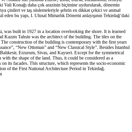
ski Vali Konağı daha çok arazinin biçimine uydurularak, dönemin
a çinileri ve taş süslemeleriyle şehrin en dikkat çekici ve anıtsal
sil eden bu yapı, I. Ulusal Mimarlık Dönemi anlayışının Tekirdağ’daki
as built in 1927 in a location overlooking the shore. It is learned
d Kazım Tahsin was the architect of the building. The tiles on the
he construction of the building is contemporary with the first years
naissance”, “New Ottoman” and “New Classical Style”. Besides İstanbul
Balıkesir, Erzurum, Sivas, and Kayseri. Except for the symmetrical
 with the shape of the land. Thus, it could be considered as a
s on its facades. This structure, which represents the socio-economic
ion of the First National Architecture Period in Tekirdağ.
in