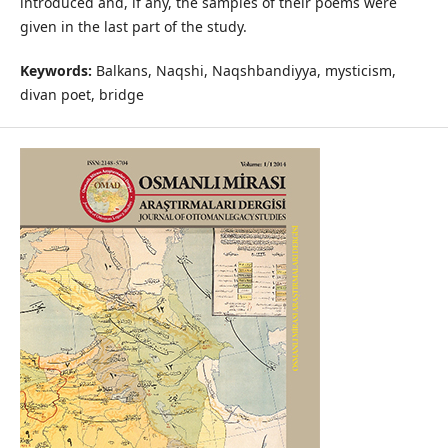
introduced and, if any, the samples of their poems were
given in the last part of the study.
Keywords:
Balkans, Naqshi, Naqshbandiyya, mysticism,
divan poet, bridge