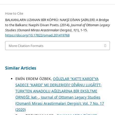
How to Cite
BALKANLAR’A UZANAN BİR KÖPRÜ: NAKŞİ DİVAN ŞAİRLERİ: A Bridge
to the Balkans: Naqshi Divan Poets. (2014).
Journal of Ottoman Legacy
Studies (Osmanli Mirasi Arastirmalari Dergisi)
,
1
(1), 1-15.
https://doi.org/10.17822/omad.201419768
More Citation Formats
Similar Articles
EMİN ERDEM ÖZBEK,
OĞUZLAR “KATTI KARDI”YA
SADECE “KARDI” MI DERLER(Dİ)? DÎVÂNU LUGÂTİ’T-
TÜRK’TEN ANADOLU AĞIZLARINA BİR EKSİLTME
ÖRNEĞİ: kat-
,
Journal of Ottoman Legacy Studies
(Osmanli Mirasi Arastirmalari Dergisi): Vol. 7 No. 17
(2020)