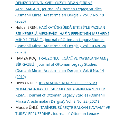
DENİZCİLİĞİNİN XVIII. YÜZYIL DİVAN ŞİİRİNE
YANSIMALARI
,
Journal of Ottoman Legacy Studies
(Osmanli Mirasi Arastirmalari Dergisi): Vol. 7 No. 19
(2020)
Hulusi EREN,
HADÎKATÜ’S-SÜEDÂ ETKİSİYLE YAZILAN
BİR KERBELÂ MESNEVİSİ: HAFÎD EFENDİ’NİN MEŞHED-İ
MİHR-İ CEMÂL’İ
,
Journal of Ottoman Legacy Studies
(Osmanli Mirasi Arastirmalari Dergisi): Vol. 10 No. 26
(2023)
HAMZA KOÇ,
TRABZONLU FİGÂNÎ VE YAYIMLANMAMIŞ
BİR GAZELİ
,
Journal of Ottoman Legacy Studies
(Osmanli Mirasi Arastirmalari Dergisi): Vol. 6 No. 14
(2019)
Deva ÖZDER,
İBB ATATÜRK KİTAPLIĞI OE 0973/3
NUMARADA KAYITLI ŞİİR MECMUASININ NAZİRELER
KISMI
,
Journal of Ottoman Legacy Studies (Osmanli
Mirasi Arastirmalari Dergisi): Vol. 8 No. 22 (2021)
Mucize ÜNLÜ,
TARİHSEL SÜREÇTE BALKAN KAVRAMI VE
TÜREVLERİ ÜZERİNE
,
Journal of Ottoman Legacy