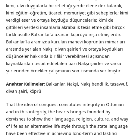
kimi, ulvi duygularla hicret ettiği yerde ölene dek kalarak,
kimi eğitim-öğretim, ticaret, memuriyet gibi sebeplerle; kimi
verdiği eser ve ortaya koyduğu düşüncelerle; kimi de
gittikleri yerdeki insanlarla akrabalık tesis etme gibi birçok
farklı usulle Balkanlar'a uzanan köprüyü inşa etmişlerdir.
Balkanlar'la aramızda kurulan manevi köprünün mimarları
arasında yer alan Nakşi divan şairleri ve ortaya koydukları
düşünceler hakkında bir fikir verebilmesi açısından
kaynaklardan tespit edilebilen bazı Nakşi şairler ve varsa
şiirlerinden örnekler çalışmanın son kısmında verilmiştir.
Anahtar Kelimeler:
Balkanlar, Nakşi, Nakşibendilik, tasavvuf,
divan şairi, köprü
That the idea of conquest constitutes integrity in Ottoman
and in this integrity, the hearts bridges founded by
dervishes to show their language, religion, culture, and way
of life as an alternative life style through the state language
have been effective in achieving long-term and lasting