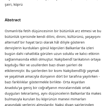
şairi, köprü
Abstract
Osmanlı'da fetih düşüncesinin bir bütünlük arz etmesi ve bu
bütünlük içerisinde kendi dilini, dinini, kültürünü, yaşayışını
alternatif bir hayat tarzı olarak hâl diliyle gösteren
dervişlerin kurdukları gönül köprüleri Balkanlar'da izleri
bugün dahi rahatlıkla görülen uzun soluklu ve kalıcı etkinin
sağlanmasında etkili olmuştur. Nakşibendî tarikatının ortaya
koyduğu fikir ve usullerden bazı divan şairleri de
etkilenmiştir. Bu şairlerden bir kısmı Nakşibendîliği yaymak
ve yaşatmak amacıyla dünyanın dört bir tarafına yayılırken -
bazı farklılıklar göstermekle birlikte- Orta Asya'dan
Anadolu'ya geniş bir coğrafyanın mısralarındaki ortak
duyguları tekrarlamış, aynı düşüncelerin Balkanlar'da makes
bulmasıyla kurulan bu köprünün manevi mimarları
arasındaki yerlerini almışlardır. Nakşi divan şairlerinden