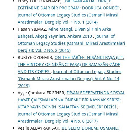
Ersoy TOPUZKANAMIŞ ,
BALKANLAR’DA TÜRKÇE
EĞİTİMİNE DAİR BİR PROGRAM: DOBRUCA ÖRNEĞİ
,
Journal of Ottoman Legacy Studies (Osmanli Mirasi
Arastirmalari Dergisi): Vol. 1 No. 1 (2014)
Hasan YILMAZ,
Mine Mengi, Divan Şiirinin Arka
Bahçesi, Akçağ Yayınları, Ankara 2010
,
Journal of
Ottoman Legacy Studies (Osmanli Mirasi Arastirmalari
Dergisi): Vol. 2 No. 2 (2015)
RUKİYE ÖZDEMİR,
ON THE TÂRÎH-İ NİŞÂNCI PAŞA (LIT.
THE HISTORY OF NİŞÂNCI PAŞA) OF RAMAZÂN-ZÂDE
AND ITS COPIES
,
Journal of Ottoman Legacy Studies
(Osmanli Mirasi Arastirmalari Dergisi): Vol. 6 No. 14
(2019)
Ayşe Çamkara ERGİNER,
DİVAN EDEBİYATINDA SOSYAL
HAYAT ÇALIŞMALARINA ÖNEMLİ BİR KAYNAK SERİSİ:
KİTAP YAYINEVİ’NİN “SAHAFTAN SEÇMELER” DİZİSİ
,
Journal of Ottoman Legacy Studies (Osmanli Mirasi
Arastirmalari Dergisi): Vol. 4 No. 8 (2017)
Vesile ALBAYRAK SAK,
III. SELİM DÖNEMİ OSMANLI