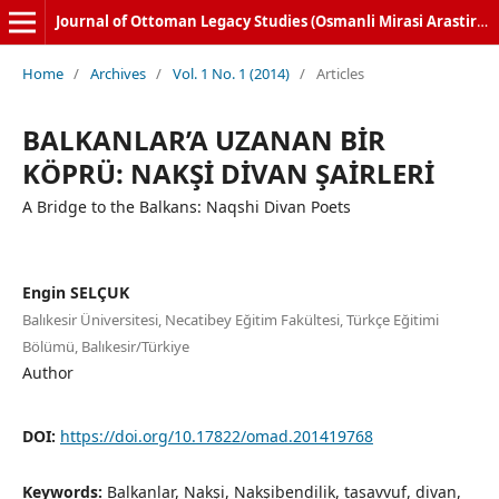
Journal of Ottoman Legacy Studies (Osmanli Mirasi Arastirmalari Dergisi)
Home
/
Archives
/
Vol. 1 No. 1 (2014)
/
Articles
BALKANLAR’A UZANAN BİR
KÖPRÜ: NAKŞİ DİVAN ŞAİRLERİ
A Bridge to the Balkans: Naqshi Divan Poets
Engin SELÇUK
Balıkesir Üniversitesi, Necatibey Eğitim Fakültesi, Türkçe Eğitimi
Bölümü, Balıkesir/Türkiye
Author
DOI:
https://doi.org/10.17822/omad.201419768
Keywords:
Balkanlar, Nakşi, Nakşibendilik, tasavvuf, divan,