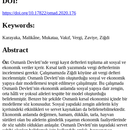
DOI:
https://doi.org/10.17822/omad.2020.176
Keywords:
Karayaka, Malikâne, Mukataa, Vakıf, Vergi, Zaviye, Ziğdi
Abstract
Öz:
Osmanlı Devleti’nde vergi kayıt defterleri topluma ait sosyal ve
ekonomik veriler içerir. Kırsal tarih yazımında vergi defterlerinin
incelenmesi gerekir. Çalışmamızda Ziğdi köyüne ait vergi defteri
incelenmiştir. Osmanlı Devleti’nin oluşturduğu sosyal ve ekonomik
yapıya dair modellemesi tespit edilmeye çalışılmıştır. Bu çalışmada
Osmanlı Devleti’nin ekonomik anlamda sosyal yapıya dair zengin,
orta hâlli ve yoksul aileleri tespitte bir model oluşturduğu
belirlenmiştir. Benzer bir şekilde Osmanlı kırsal ekonomisi içinde bir
modelleme söz konusudur. Sosyal yapıdaki zengin ailelerin köy
içerisindeki etkinlikleri ve servet kaynakları da belirlenebilmektedir.
Ekonomik anlamda değirmen, hamam, dükkân, tarla, hayvan
sürüleri olan bu ailelerin gündelik yaşamın ekonomik faaliyetlerinde
de söz sahibi oldukları anlaşılır. Osmanlı Devleti’nin taşradaki servet