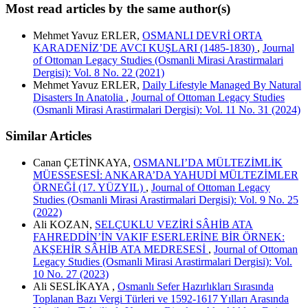
Most read articles by the same author(s)
Mehmet Yavuz ERLER,
OSMANLI DEVRİ ORTA
KARADENİZ’DE AVCI KUŞLARI (1485-1830)
,
Journal
of Ottoman Legacy Studies (Osmanli Mirasi Arastirmalari
Dergisi): Vol. 8 No. 22 (2021)
Mehmet Yavuz ERLER,
Daily Lifestyle Managed By Natural
Disasters In Anatolia
,
Journal of Ottoman Legacy Studies
(Osmanli Mirasi Arastirmalari Dergisi): Vol. 11 No. 31 (2024)
Similar Articles
Canan ÇETİNKAYA,
OSMANLI’DA MÜLTEZİMLİK
MÜESSESESİ: ANKARA’DA YAHUDİ MÜLTEZİMLER
ÖRNEĞİ (17. YÜZYIL)
,
Journal of Ottoman Legacy
Studies (Osmanli Mirasi Arastirmalari Dergisi): Vol. 9 No. 25
(2022)
Ali KOZAN,
SELÇUKLU VEZİRİ SÂHİB ATA
FAHREDDİN’İN VAKIF ESERLERİNE BİR ÖRNEK:
AKŞEHİR SÂHİB ATA MEDRESESİ
,
Journal of Ottoman
Legacy Studies (Osmanli Mirasi Arastirmalari Dergisi): Vol.
10 No. 27 (2023)
Ali SESLİKAYA ,
Osmanlı Sefer Hazırlıkları Sırasında
Toplanan Bazı Vergi Türleri ve 1592-1617 Yılları Arasında