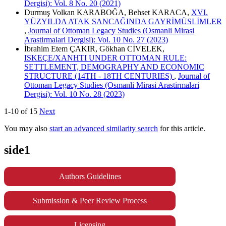
Dergisi): Vol. 8 No. 20 (2021)
Durmuş Volkan KARABOĞA, Behset KARACA,
XVI.
YÜZYILDA ATAK SANCAĞINDA GAYRİMÜSLİMLER
,
Journal of Ottoman Legacy Studies (Osmanli Mirasi
Arastirmalari Dergisi): Vol. 10 No. 27 (2023)
İbrahim Etem ÇAKIR, Gökhan CİVELEK,
ISKEÇE/XANHTI UNDER OTTOMAN RULE:
SETTLEMENT, DEMOGRAPHY AND ECONOMIC
STRUCTURE (14TH - 18TH CENTURIES)
,
Journal of
Ottoman Legacy Studies (Osmanli Mirasi Arastirmalari
Dergisi): Vol. 10 No. 28 (2023)
1-10 of 15
Next
You may also
start an advanced similarity search
for this article.
side1
Authors Guidelines
Submission & Peer Review Process
Licensing