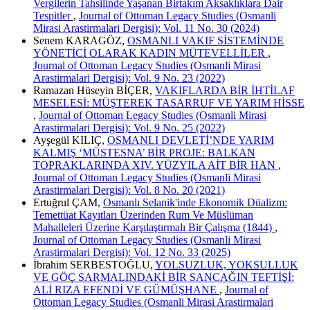
Vergilerin Tahsilinde Yaşanan Birtakım Aksaklıklara Dair
Tespitler
,
Journal of Ottoman Legacy Studies (Osmanli
Mirasi Arastirmalari Dergisi): Vol. 11 No. 30 (2024)
Senem KARAGÖZ,
OSMANLI VAKIF SİSTEMİNDE
YÖNETİCİ OLARAK KADIN MÜTEVELLİLER
,
Journal of Ottoman Legacy Studies (Osmanli Mirasi
Arastirmalari Dergisi): Vol. 9 No. 23 (2022)
Ramazan Hüseyin BİÇER,
VAKIFLARDA BİR İHTİLAF
MESELESİ: MÜŞTEREK TASARRUF VE YARIM HİSSE
,
Journal of Ottoman Legacy Studies (Osmanli Mirasi
Arastirmalari Dergisi): Vol. 9 No. 25 (2022)
Ayşegül KILIÇ,
OSMANLI DEVLETİ’NDE YARIM
KALMIŞ ‘MÜSTESNA’ BİR PROJE: BALKAN
TOPRAKLARINDA XIV. YÜZYILA AİT BİR HAN
,
Journal of Ottoman Legacy Studies (Osmanli Mirasi
Arastirmalari Dergisi): Vol. 8 No. 20 (2021)
Ertuğrul ÇAM,
Osmanlı Selanik'inde Ekonomik Düalizm:
Temettüat Kayıtları Üzerinden Rum Ve Müslüman
Mahalleleri Üzerine Karşılaştırmalı Bir Çalışma (1844)
,
Journal of Ottoman Legacy Studies (Osmanli Mirasi
Arastirmalari Dergisi): Vol. 12 No. 33 (2025)
İbrahim SERBESTOĞLU,
YOLSUZLUK, YOKSULLUK
VE GÖÇ SARMALINDAKİ BİR SANCAĞIN TEFTİŞİ:
ALİ RIZA EFENDİ VE GÜMÜŞHANE
,
Journal of
Ottoman Legacy Studies (Osmanli Mirasi Arastirmalari