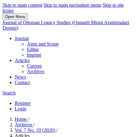
Skip to main content
Skip to main navigation menu
Skip to site
footer
Open Menu
Journal of Ottoman Legacy Studies (Osmanli Mirasi Arastirmalari
Dergisi)
Journal
Aims and Scope
Editor
Imprint
Articles
Current
Archives
News
Contact
Search
Register
Login
Home
/
Archives
/
Vol. 7 No. 19 (2020)
/
Articles