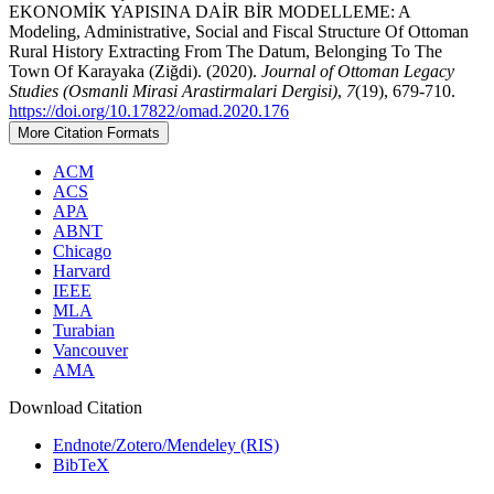
EKONOMİK YAPISINA DAİR BİR MODELLEME: A
Modeling, Administrative, Social and Fiscal Structure Of Ottoman
Rural History Extracting From The Datum, Belonging To The
Town Of Karayaka (Ziğdi). (2020).
Journal of Ottoman Legacy
Studies (Osmanli Mirasi Arastirmalari Dergisi)
,
7
(19), 679-710.
https://doi.org/10.17822/omad.2020.176
More Citation Formats
ACM
ACS
APA
ABNT
Chicago
Harvard
IEEE
MLA
Turabian
Vancouver
AMA
Download Citation
Endnote/Zotero/Mendeley (RIS)
BibTeX