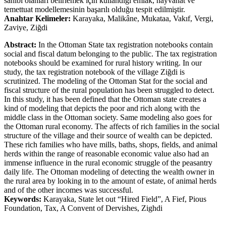
sahibi olanları belirlemek için kullandığı emlak, hayvanat ve
temettuat modellemesinin başarılı olduğu tespit edilmiştir.
Anahtar Kelimeler:
Karayaka, Malikâne, Mukataa, Vakıf, Vergi,
Zaviye, Ziğdi
Abstract:
In the Ottoman State tax registration notebooks contain
social and fiscal datum belonging to the public. The tax registration
notebooks should be examined for rural history writing. In our
study, the tax registration notebook of the village Ziğdi is
scrutinized. The modeling of the Ottoman Stat for the social and
fiscal structure of the rural population has been struggled to detect.
In this study, it has been defined that the Ottoman state creates a
kind of modeling that depicts the poor and rich along with the
middle class in the Ottoman society. Same modeling also goes for
the Ottoman rural economy. The affects of rich families in the social
structure of the village and their source of wealth can be depicted.
These rich families who have mills, baths, shops, fields, and animal
herds within the range of reasonable economic value also had an
immense influence in the rural economic struggle of the peasantry
daily life. The Ottoman modeling of detecting the wealth owner in
the rural area by looking in to the amount of estate, of animal herds
and of the other incomes was successful.
Keywords:
Karayaka, State let out “Hired Field”, A Fief, Pious
Foundation, Tax, A Convent of Dervishes, Zighdi