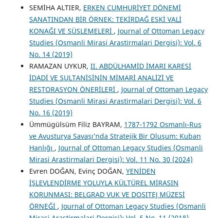
SEMİHA ALTIER,
ERKEN CUMHURİYET DÖNEMİ
SANATINDAN BİR ÖRNEK: TEKİRDAĞ ESKİ VALİ
KONAĞI VE SÜSLEMELERİ
,
Journal of Ottoman Legacy
Studies (Osmanli Mirasi Arastirmalari Dergisi): Vol. 6
No. 14 (2019)
RAMAZAN UYKUR,
II. ABDÜLHAMİD İMARI KARESİ
İDADİ VE SULTANİSİNİN MİMARİ ANALİZİ VE
RESTORASYON ÖNERİLERİ
,
Journal of Ottoman Legacy
Studies (Osmanli Mirasi Arastirmalari Dergisi): Vol. 6
No. 16 (2019)
Ümmügülsüm Filiz BAYRAM,
1787-1792 Osmanlı-Rus
ve Avusturya Savaşı’nda Stratejik Bir Oluşum: Kuban
Hanlığı
,
Journal of Ottoman Legacy Studies (Osmanli
Mirasi Arastirmalari Dergisi): Vol. 11 No. 30 (2024)
Evren DOĞAN, Evinç DOĞAN,
YENİDEN
İŞLEVLENDİRME YOLUYLA KÜLTÜREL MİRASIN
KORUNMASI: BELGRAD VUK VE DOSITEJ MÜZESİ
ÖRNEĞİ
,
Journal of Ottoman Legacy Studies (Osmanli
Mirasi Arastirmalari Dergisi): Vol. 5 No. 11 (2018)