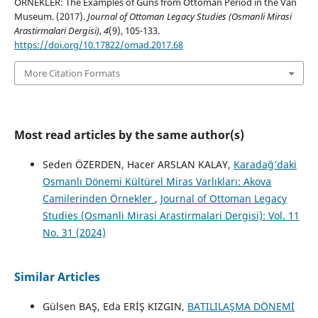
ÖRNEKLER: The Examples of Guns from Ottoman Period in the Van
Museum. (2017).
Journal of Ottoman Legacy Studies (Osmanli Mirasi
Arastirmalari Dergisi)
,
4
(9), 105-133.
https://doi.org/10.17822/omad.2017.68
More Citation Formats
Most read articles by the same author(s)
Seden ÖZERDEN, Hacer ARSLAN KALAY,
Karadağ’daki
Osmanlı Dönemi Kültürel Miras Varlıkları: Akova
Camilerinden Örnekler
,
Journal of Ottoman Legacy
Studies (Osmanli Mirasi Arastirmalari Dergisi): Vol. 11
No. 31 (2024)
Similar Articles
Gülsen BAŞ, Eda ERİŞ KIZGIN,
BATILILAŞMA DÖNEMİ