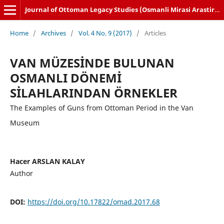
Journal of Ottoman Legacy Studies (Osmanli Mirasi Arastirmalari Dergisi)
Home
/
Archives
/
Vol. 4 No. 9 (2017)
/
Articles
VAN MÜZESİNDE BULUNAN
OSMANLI DÖNEMİ
SİLAHLARINDAN ÖRNEKLER
The Examples of Guns from Ottoman Period in the Van
Museum
Hacer ARSLAN KALAY
Author
DOI:
https://doi.org/10.17822/omad.2017.68