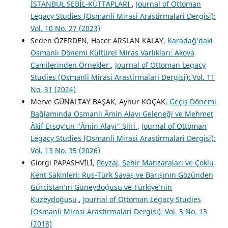
İSTANBUL SEBİL-KÜTTAPLARI
,
Journal of Ottoman
Legacy Studies (Osmanli Mirasi Arastirmalari Dergisi):
Vol. 10 No. 27 (2023)
Seden ÖZERDEN, Hacer ARSLAN KALAY,
Karadağ’daki
Osmanlı Dönemi Kültürel Miras Varlıkları: Akova
Camilerinden Örnekler
,
Journal of Ottoman Legacy
Studies (Osmanli Mirasi Arastirmalari Dergisi): Vol. 11
No. 31 (2024)
Merve GÜNALTAY BAŞAK, Aynur KOÇAK,
Geçiş Dönemi
Bağlamında Osmanlı Âmin Alayı Geleneği ve Mehmet
Âkif Ersoy’un “Âmin Alayı” Şiiri
,
Journal of Ottoman
Legacy Studies (Osmanli Mirasi Arastirmalari Dergisi):
Vol. 13 No. 35 (2026)
Giorgi PAPASHVİLİ,
Peyzaj, Şehir Manzaraları ve Çoklu
Kent Sakinleri: Rus-Türk Savaş ve Barışının Gözünden
Gürcistan’ın Güneydoğusu ve Türkiye’nin
Kuzeydoğusu
,
Journal of Ottoman Legacy Studies
(Osmanli Mirasi Arastirmalari Dergisi): Vol. 5 No. 13
(2018)