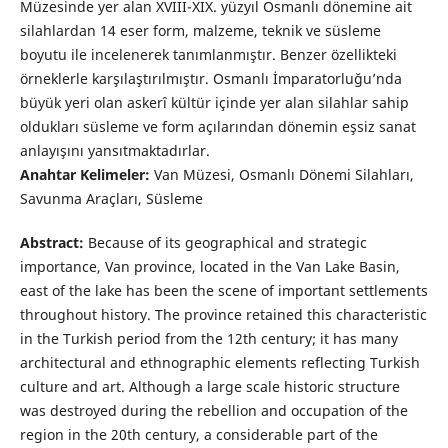
Müzesinde yer alan XVIII-XIX. yüzyıl Osmanlı dönemine ait
silahlardan 14 eser form, malzeme, teknik ve süsleme
boyutu ile incelenerek tanımlanmıştır. Benzer özellikteki
örneklerle karşılaştırılmıştır. Osmanlı İmparatorluğu’nda
büyük yeri olan askerî kültür içinde yer alan silahlar sahip
oldukları süsleme ve form açılarından dönemin eşsiz sanat
anlayışını yansıtmaktadırlar.
Anahtar Kelimeler:
Van Müzesi, Osmanlı Dönemi Silahları,
Savunma Araçları, Süsleme
Abstract:
Because of its geographical and strategic
importance, Van province, located in the Van Lake Basin,
east of the lake has been the scene of important settlements
throughout history. The province retained this characteristic
in the Turkish period from the 12th century; it has many
architectural and ethnographic elements reflecting Turkish
culture and art. Although a large scale historic structure
was destroyed during the rebellion and occupation of the
region in the 20th century, a considerable part of the