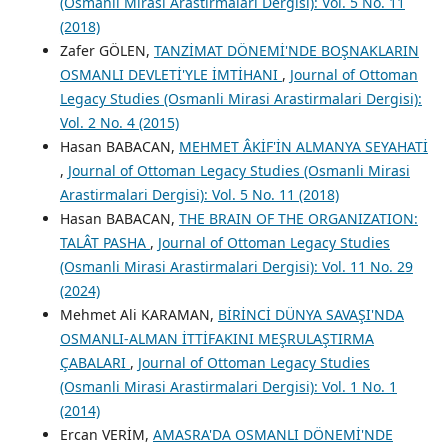
(Osmanli Mirasi Arastirmalari Dergisi): Vol. 5 No. 11
(2018)
Zafer GÖLEN,
TANZİMAT DÖNEMİ'NDE BOŞNAKLARIN
OSMANLI DEVLETİ'YLE İMTİHANI
,
Journal of Ottoman
Legacy Studies (Osmanli Mirasi Arastirmalari Dergisi):
Vol. 2 No. 4 (2015)
Hasan BABACAN,
MEHMET ÂKİF'İN ALMANYA SEYAHATİ
,
Journal of Ottoman Legacy Studies (Osmanli Mirasi
Arastirmalari Dergisi): Vol. 5 No. 11 (2018)
Hasan BABACAN,
THE BRAIN OF THE ORGANIZATION:
TALÂT PASHA
,
Journal of Ottoman Legacy Studies
(Osmanli Mirasi Arastirmalari Dergisi): Vol. 11 No. 29
(2024)
Mehmet Ali KARAMAN,
BİRİNCİ DÜNYA SAVAŞI'NDA
OSMANLI-ALMAN İTTİFAKINI MEŞRULAŞTIRMA
ÇABALARI
,
Journal of Ottoman Legacy Studies
(Osmanli Mirasi Arastirmalari Dergisi): Vol. 1 No. 1
(2014)
Ercan VERİM,
AMASRA'DA OSMANLI DÖNEMİ'NDE