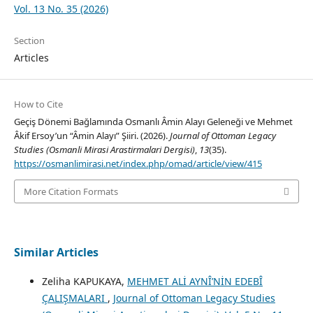
Vol. 13 No. 35 (2026)
Section
Articles
How to Cite
Geçiş Dönemi Bağlamında Osmanlı Âmin Alayı Geleneği ve Mehmet
Âkif Ersoy’un “Âmin Alayı” Şiiri. (2026).
Journal of Ottoman Legacy
Studies (Osmanli Mirasi Arastirmalari Dergisi)
,
13
(35).
https://osmanlimirasi.net/index.php/omad/article/view/415
More Citation Formats
Similar Articles
Zeliha KAPUKAYA,
MEHMET ALİ AYNÎ’NİN EDEBÎ
ÇALIŞMALARI
,
Journal of Ottoman Legacy Studies