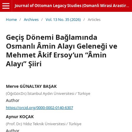
Journal of Ottoman Legacy Studies (Osmanli Mirasi Arastirmalari Dergisi)
Home
/
Archives
/
Vol. 13 No. 35 (2026)
/
Articles
Geçiş Dönemi Bağlamında
Osmanlı Âmin Alayı Geleneği ve
Mehmet Âkif Ersoy’un “Âmin
Alayı” Şiiri
Merve GÜNALTAY BAŞAK
(Öğr.Gör.Dr.) İstanbul Aydın Üniversitesi / Türkiye
Author
https://orcid.org/0000-0002-0140-6307
Aynur KOÇAK
(Prof. Dr.) Yıldız Teknik Üniversitesi / Türkiye
Author