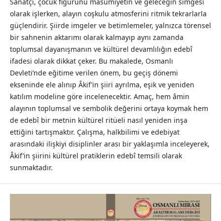
Sanatçı, çocuk figürünü masumiyetin ve geleceğin simgesi
olarak işlerken, alayın coşkulu atmosferini ritmik tekrarlarla
güçlendirir. Şiirde imgeler ve betimlemeler, yalnızca törensel
bir sahnenin aktarımı olarak kalmayıp aynı zamanda
toplumsal dayanışmanın ve kültürel devamlılığın edebî
ifadesi olarak dikkat çeker. Bu makalede, Osmanlı
Devleti’nde eğitime verilen önem, bu geçiş dönemi
ekseninde ele alınıp Âkif’in şiiri ayrılma, eşik ve yeniden
katılım modeline göre incelenecektir. Amaç, hem âmin
alayının toplumsal ve sembolik değerini ortaya koymak hem
de edebî bir metnin kültürel ritüeli nasıl yeniden inşa
ettiğini tartışmaktır. Çalışma, halkbilimi ve edebiyat
arasındaki ilişkiyi disiplinler arası bir yaklaşımla inceleyerek,
Âkif’in şiirini kültürel pratiklerin edebî temsili olarak
sunmaktadır.