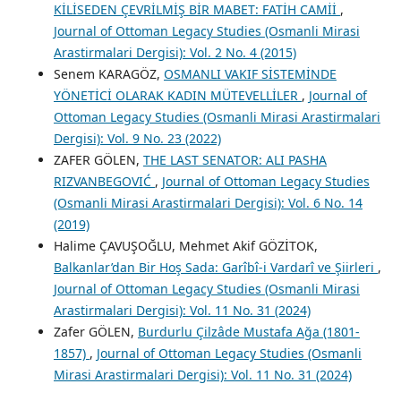
KİLİSEDEN ÇEVRİLMİŞ BİR MABET: FATİH CAMİİ
,
Journal of Ottoman Legacy Studies (Osmanli Mirasi
Arastirmalari Dergisi): Vol. 2 No. 4 (2015)
Senem KARAGÖZ,
OSMANLI VAKIF SİSTEMİNDE
YÖNETİCİ OLARAK KADIN MÜTEVELLİLER
,
Journal of
Ottoman Legacy Studies (Osmanli Mirasi Arastirmalari
Dergisi): Vol. 9 No. 23 (2022)
ZAFER GÖLEN,
THE LAST SENATOR: ALI PASHA
RIZVANBEGOVIĆ
,
Journal of Ottoman Legacy Studies
(Osmanli Mirasi Arastirmalari Dergisi): Vol. 6 No. 14
(2019)
Halime ÇAVUŞOĞLU, Mehmet Akif GÖZİTOK,
Balkanlar’dan Bir Hoş Sada: Garîbî-i Vardarî ve Şiirleri
,
Journal of Ottoman Legacy Studies (Osmanli Mirasi
Arastirmalari Dergisi): Vol. 11 No. 31 (2024)
Zafer GÖLEN,
Burdurlu Çilzâde Mustafa Ağa (1801-
1857)
,
Journal of Ottoman Legacy Studies (Osmanli
Mirasi Arastirmalari Dergisi): Vol. 11 No. 31 (2024)