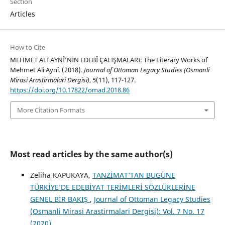
Section
Articles
How to Cite
MEHMET ALİ AYNÎ’NİN EDEBÎ ÇALIŞMALARI: The Literary Works of
Mehmet Ali Aynî. (2018).
Journal of Ottoman Legacy Studies (Osmanli
Mirasi Arastirmalari Dergisi)
,
5
(11), 117-127.
https://doi.org/10.17822/omad.2018.86
More Citation Formats
Most read articles by the same author(s)
Zeliha KAPUKAYA,
TANZİMAT’TAN BUGÜNE
TÜRKİYE’DE EDEBİYAT TERİMLERİ SÖZLÜKLERİNE
GENEL BİR BAKIŞ
,
Journal of Ottoman Legacy Studies
(Osmanli Mirasi Arastirmalari Dergisi): Vol. 7 No. 17
(2020)