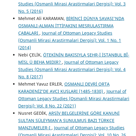
Studies (Osmanli Mirasi Arastirmalari Dergisi): Vol. 3
No. 5 (2016)
Mehmet Ali KARAMAN,
BİRİNCİ DÜNYA SAVAŞI'NDA
OSMANLI-ALMAN İTTİFAKINI MEŞRULAŞTIRMA
ÇABALARI
,
Journal of Ottoman Legacy Studies
(Osmanli Mirasi Arastirmalari Dergisi): Vol. 1 No. 1
(2014)
Nebi ÇELİK,
ÖTEKİNİN BAKIŞIYLA ŞEHR-İ İSTANBUL BÎ-
MİSL Ü BEHA MIDIR?
,
Journal of Ottoman Legacy
Studies (Osmanli Mirasi Arastirmalari Dergisi): Vol. 4
No. 8 (2017)
Mehmet Yavuz ERLER,
OSMANLI DEVRİ ORTA
KARADENİZ’DE AVCI KUŞLARI (1485-1830)
,
Journal of
Ottoman Legacy Studies (Osmanli Mirasi Arastirmalari
Dergisi): Vol. 8 No. 22 (2021)
Nusret GEDİK,
ARŞİV BELGELERİNE GÖRE KANUNİ
SULTAN SÜLEYMAN’A SUNULMUŞ BAZI TÜRKÇE
MANZUMELER-I
,
Journal of Ottoman Legacy Studies
(Osmanli Mirasi Arastirmalari Dergisi): Vol. 10 No. 26