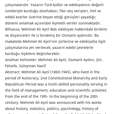
çalışmalarıdır. Yazarın Türk kültür ve edebiyatının değerli
isimleriyle kurduğu dostlukları, fikir alış verişleri, ilmî ve
edebî eserler üzerine beyan ettiği görüşleri yaşadığı;
dönemi anlamak açısından kıymetli veriler sunmaktadır.
Bilhassa, Mehmet Ali Aynî Batı edebiyatı hakkındaki birikimi
ve düşünceleri ile iz bırakmış bir Osmanlı aydınıdır. Bu
makalede Mehmet Ali Aynî’nin şiirlerine ve edebiyatla ilgili
çalışmalarına yer verilecek, yazarın edebî çevrelerle
kurduğu ilişkilere değinilecektir.
Anahtar Kelimeler: Mehmet Ali Aynî, Osmanlı Aydını, Şiir,
Felsefe, Süleyman Nazif
Abstract: Mehmet Ali Aynî (1869-1945), who lived in the
period of Autocracy, 2nd Constitutional Monarchy and Early
Republican Period was a multi-skilled personality serving in
the field of management, education and scientific activities
from the end of the 19th- to the beginning of the 20th
century. Mehmet Ali Aynî was announced with his works
about history, statistics, politics, pyschology, history of