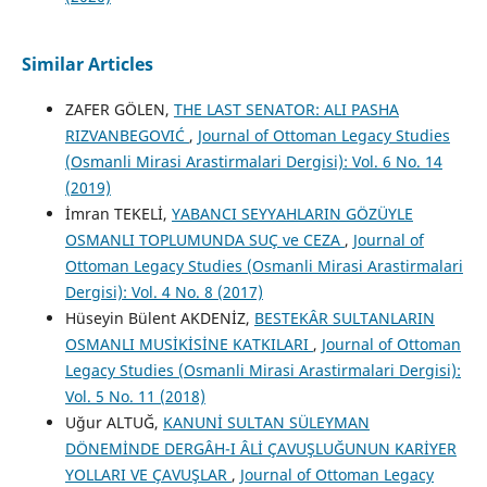
Similar Articles
ZAFER GÖLEN,
THE LAST SENATOR: ALI PASHA
RIZVANBEGOVIĆ
,
Journal of Ottoman Legacy Studies
(Osmanli Mirasi Arastirmalari Dergisi): Vol. 6 No. 14
(2019)
İmran TEKELİ,
YABANCI SEYYAHLARIN GÖZÜYLE
OSMANLI TOPLUMUNDA SUÇ ve CEZA
,
Journal of
Ottoman Legacy Studies (Osmanli Mirasi Arastirmalari
Dergisi): Vol. 4 No. 8 (2017)
Hüseyin Bülent AKDENİZ,
BESTEKÂR SULTANLARIN
OSMANLI MUSİKİSİNE KATKILARI
,
Journal of Ottoman
Legacy Studies (Osmanli Mirasi Arastirmalari Dergisi):
Vol. 5 No. 11 (2018)
Uğur ALTUĞ,
KANUNİ SULTAN SÜLEYMAN
DÖNEMİNDE DERGÂH-I ÂLİ ÇAVUŞLUĞUNUN KARİYER
YOLLARI VE ÇAVUŞLAR
,
Journal of Ottoman Legacy