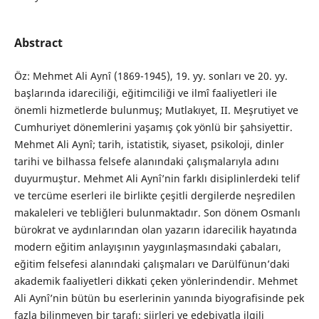
Abstract
Öz: Mehmet Ali Aynî (1869-1945), 19. yy. sonları ve 20. yy.
başlarında idareciliği, eğitimciliği ve ilmî faaliyetleri ile
önemli hizmetlerde bulunmuş; Mutlakıyet, ΙΙ. Meşrutiyet ve
Cumhuriyet dönemlerini yaşamış çok yönlü bir şahsiyettir.
Mehmet Ali Aynî; tarih, istatistik, siyaset, psikoloji, dinler
tarihi ve bilhassa felsefe alanındaki çalışmalarıyla adını
duyurmuştur. Mehmet Ali Aynî’nin farklı disiplinlerdeki telif
ve tercüme eserleri ile birlikte çeşitli dergilerde neşredilen
makaleleri ve tebliğleri bulunmaktadır. Son dönem Osmanlı
bürokrat ve aydınlarından olan yazarın idarecilik hayatında
modern eğitim anlayışının yaygınlaşmasındaki çabaları,
eğitim felsefesi alanındaki çalışmaları ve Darülfünun’daki
akademik faaliyetleri dikkati çeken yönlerindendir. Mehmet
Ali Aynî’nin bütün bu eserlerinin yanında biyografisinde pek
fazla bilinmeyen bir tarafı; şiirleri ve edebiyatla ilgili