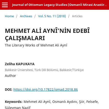
Journal of Ottoman Legacy Studies (Osmanli Mirasi Arastirmalari Dergisi)
Home
/
Archives
/
Vol. 5 No. 11 (2018)
/
Articles
MEHMET ALİ AYNÎ’NİN EDEBÎ
ÇALIŞMALARI
The Literary Works of Mehmet Ali Aynî
Zeliha KAPUKAYA
Balıkesir Üniersitesi, Türk Dili Bölümü, Balıkesir/Türkiye
Author
DOI:
https://doi.org/10.17822/omad.2018.86
Keywords:
Mehmet Ali Aynî, Osmanlı Aydını, Şiir, Felsefe,
Süleyman Nazif