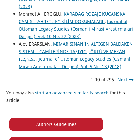
(2023)
Mehmet Ali EROĞLU,
KARADAĞ ROŽAJE KUČANSKA
CAMİSİ “AHRETLİK” KİLİM DOKUMALARI
,
Journal of
Ottoman Legacy Studies (Osmanli Mirasi Arastirmalari
Dergisi): Vol. 10 No. 27 (2023)
Alev ERARSLAN,
MİMAR SİNAN’IN ALTIGEN BALDAKEN
SİSTEMLİ CAMİLERİNDE TAŞIYICI, ÖRTÜ VE MEKÂN
İLİŞKİSİ
,
Journal of Ottoman Legacy Studies (Osmanli
Mirasi Arastirmalari Dergisi): Vol. 5 No. 13 (2018)
1-10 of 296
Next
You may also
start an advanced similarity search
for this
article.
Authors Guidelines