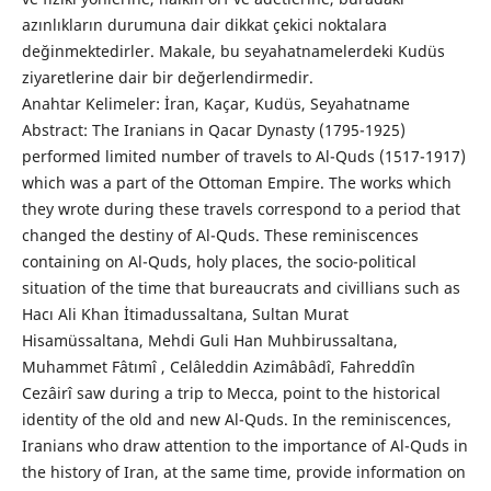
azınlıkların durumuna dair dikkat çekici noktalara
değinmektedirler. Makale, bu seyahatnamelerdeki Kudüs
ziyaretlerine dair bir değerlendirmedir.
Anahtar Kelimeler: İran, Kaçar, Kudüs, Seyahatname
Abstract: The Iranians in Qacar Dynasty (1795-1925)
performed limited number of travels to Al-Quds (1517-1917)
which was a part of the Ottoman Empire. The works which
they wrote during these travels correspond to a period that
changed the destiny of Al-Quds. These reminiscences
containing on Al-Quds, holy places, the socio-political
situation of the time that bureaucrats and civillians such as
Hacı Ali Khan İtimadussaltana, Sultan Murat
Hisamüssaltana, Mehdi Guli Han Muhbirussaltana,
Muhammet Fâtımî , Celâleddin Azimâbâdî, Fahreddîn
Cezâirî saw during a trip to Mecca, point to the historical
identity of the old and new Al-Quds. In the reminiscences,
Iranians who draw attention to the importance of Al-Quds in
the history of Iran, at the same time, provide information on