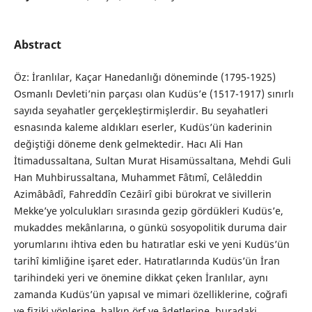
Abstract
Öz: İranlılar, Kaçar Hanedanlığı döneminde (1795-1925)
Osmanlı Devleti’nin parçası olan Kudüs’e (1517-1917) sınırlı
sayıda seyahatler gerçekleştirmişlerdir. Bu seyahatleri
esnasında kaleme aldıkları eserler, Kudüs’ün kaderinin
değiştiği döneme denk gelmektedir. Hacı Ali Han
İtimadussaltana, Sultan Murat Hisamüssaltana, Mehdi Guli
Han Muhbirussaltana, Muhammet Fâtımî, Celâleddin
Azimâbâdî, Fahreddîn Cezâirî gibi bürokrat ve sivillerin
Mekke’ye yolculukları sırasında gezip gördükleri Kudüs’e,
mukaddes mekânlarına, o günkü sosyopolitik duruma dair
yorumlarını ihtiva eden bu hatıratlar eski ve yeni Kudüs’ün
tarihî kimliğine işaret eder. Hatıratlarında Kudüs’ün İran
tarihindeki yeri ve önemine dikkat çeken İranlılar, aynı
zamanda Kudüs’ün yapısal ve mimari özelliklerine, coğrafi
ve fiziki yönlerine, halkın örf ve âdetlerine, buradaki