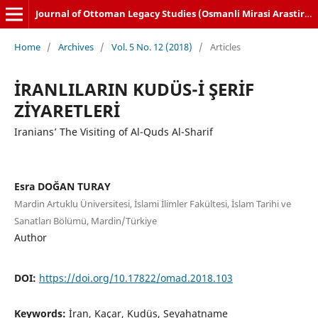
Journal of Ottoman Legacy Studies (Osmanli Mirasi Arastirmalari Dergisi)
Home
/
Archives
/
Vol. 5 No. 12 (2018)
/
Articles
İRANLILARIN KUDÜS-İ ŞERİF
ZİYARETLERİ
Iranians’ The Visiting of Al-Quds Al-Sharif
Esra DOĞAN TURAY
Mardin Artuklu Üniversitesi, İslami İlimler Fakültesi, İslam Tarihi ve
Sanatları Bölümü, Mardin/Türkiye
Author
DOI:
https://doi.org/10.17822/omad.2018.103
Keywords:
İran, Kaçar, Kudüs, Seyahatname