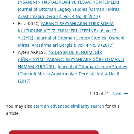
İNSANININ HASTALIKLARI VE TEDAVİ YÖNTEMLERİ
,
Journal of Ottoman Legacy Studies (Osmanli Mirasi
Arastirmalari Dergisi): Vol. 4 No. 8 (2017)
Esra KILIÇ,
YABANCI SEYYAHLARIN TÜRK SOFRA
KÜLTÜRÜNE AİT İZLENİMLERİ ÜZERİNE (16. ve 17.
YÜZYIL)
,
Journal of Ottoman Legacy Studies (Osmanli
Mirasi Arastirmalari Dergisi): Vol. 4 No. 8 (2017)
Ayten AKKESE,
"GİDEYİM DE KENDİMİ BİR
ÇİĞNETEYİM" YABANCI SEYYAHLARA GÖRE OSMANLI
HAMAM KÜLTÜRÜ
,
Journal of Ottoman Legacy Studies
(Osmanli Mirasi Arastirmalari Dergisi): Vol. 4 No. 8
(2017)
1-10 of 21
Next
You may also
start an advanced similarity search
for this
article.