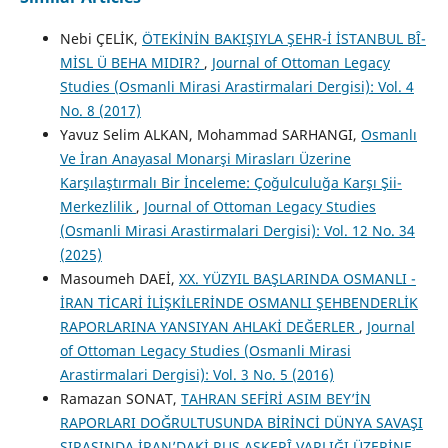
Nebi ÇELİK,
ÖTEKİNİN BAKIŞIYLA ŞEHR-İ İSTANBUL BÎ-
MİSL Ü BEHA MIDIR?
,
Journal of Ottoman Legacy
Studies (Osmanli Mirasi Arastirmalari Dergisi): Vol. 4
No. 8 (2017)
Yavuz Selim ALKAN, Mohammad SARHANGI,
Osmanlı
Ve İran Anayasal Monarşi Mirasları Üzerine
Karşılaştırmalı Bir İnceleme: Çoğulculuğa Karşı Şii-
Merkezlilik
,
Journal of Ottoman Legacy Studies
(Osmanli Mirasi Arastirmalari Dergisi): Vol. 12 No. 34
(2025)
Masoumeh DAEİ,
XX. YÜZYIL BAŞLARINDA OSMANLI -
İRAN TİCARİ İLİŞKİLERİNDE OSMANLI ŞEHBENDERLİK
RAPORLARINA YANSIYAN AHLAKİ DEĞERLER
,
Journal
of Ottoman Legacy Studies (Osmanli Mirasi
Arastirmalari Dergisi): Vol. 3 No. 5 (2016)
Ramazan SONAT,
TAHRAN SEFİRİ ASIM BEY’İN
RAPORLARI DOĞRULTUSUNDA BİRİNCİ DÜNYA SAVAŞI
SIRASINDA İRAN’DAKİ RUS ASKERÎ VARLIĞI ÜZERİNE