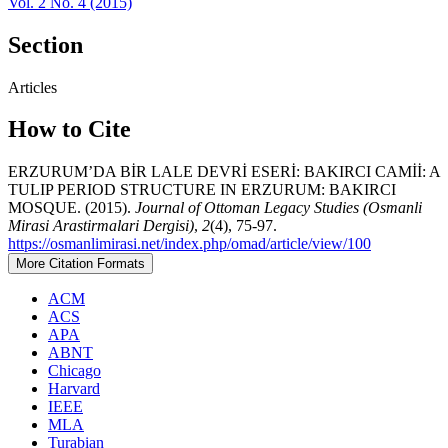
Vol. 2 No. 4 (2015)
Section
Articles
How to Cite
ERZURUM’DA BİR LALE DEVRİ ESERİ: BAKIRCI CAMİİ: A
TULIP PERIOD STRUCTURE IN ERZURUM: BAKIRCI
MOSQUE. (2015).
Journal of Ottoman Legacy Studies (Osmanli
Mirasi Arastirmalari Dergisi)
,
2
(4), 75-97.
https://osmanlimirasi.net/index.php/omad/article/view/100
More Citation Formats
ACM
ACS
APA
ABNT
Chicago
Harvard
IEEE
MLA
Turabian