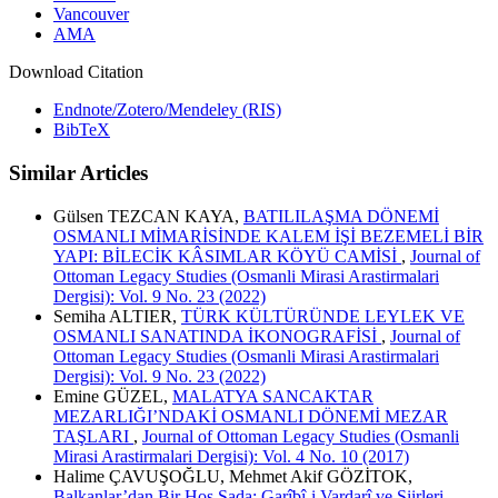
Vancouver
AMA
Download Citation
Endnote/Zotero/Mendeley (RIS)
BibTeX
Similar Articles
Gülsen TEZCAN KAYA,
BATILILAŞMA DÖNEMİ
OSMANLI MİMARİSİNDE KALEM İŞİ BEZEMELİ BİR
YAPI: BİLECİK KÂSIMLAR KÖYÜ CAMİSİ
,
Journal of
Ottoman Legacy Studies (Osmanli Mirasi Arastirmalari
Dergisi): Vol. 9 No. 23 (2022)
Semiha ALTIER,
TÜRK KÜLTÜRÜNDE LEYLEK VE
OSMANLI SANATINDA İKONOGRAFİSİ
,
Journal of
Ottoman Legacy Studies (Osmanli Mirasi Arastirmalari
Dergisi): Vol. 9 No. 23 (2022)
Emine GÜZEL,
MALATYA SANCAKTAR
MEZARLIĞI’NDAKİ OSMANLI DÖNEMİ MEZAR
TAŞLARI
,
Journal of Ottoman Legacy Studies (Osmanli
Mirasi Arastirmalari Dergisi): Vol. 4 No. 10 (2017)
Halime ÇAVUŞOĞLU, Mehmet Akif GÖZİTOK,
Balkanlar’dan Bir Hoş Sada: Garîbî-i Vardarî ve Şiirleri
,