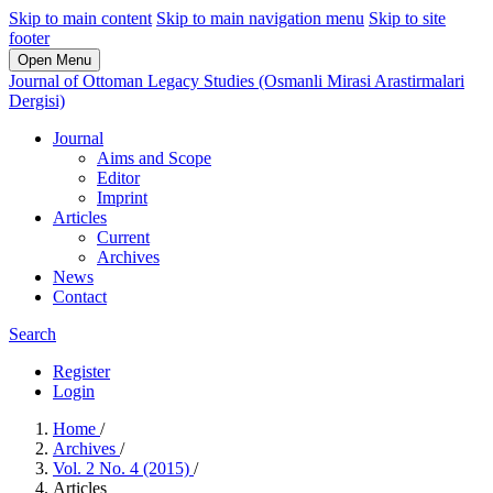
Skip to main content
Skip to main navigation menu
Skip to site
footer
Open Menu
Journal of Ottoman Legacy Studies (Osmanli Mirasi Arastirmalari
Dergisi)
Journal
Aims and Scope
Editor
Imprint
Articles
Current
Archives
News
Contact
Search
Register
Login
Home
/
Archives
/
Vol. 2 No. 4 (2015)
/
Articles