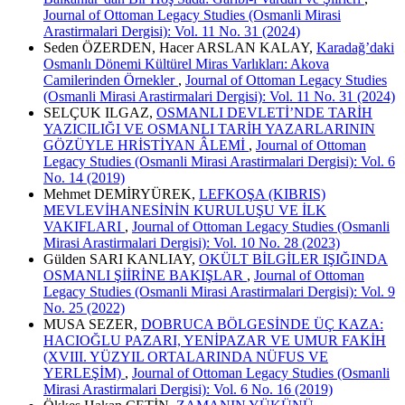
Journal of Ottoman Legacy Studies (Osmanli Mirasi
Arastirmalari Dergisi): Vol. 11 No. 31 (2024)
Seden ÖZERDEN, Hacer ARSLAN KALAY,
Karadağ’daki
Osmanlı Dönemi Kültürel Miras Varlıkları: Akova
Camilerinden Örnekler
,
Journal of Ottoman Legacy Studies
(Osmanli Mirasi Arastirmalari Dergisi): Vol. 11 No. 31 (2024)
SELÇUK ILGAZ,
OSMANLI DEVLETİ’NDE TARİH
YAZICILIĞI VE OSMANLI TARİH YAZARLARININ
GÖZÜYLE HRİSTİYAN ÂLEMİ
,
Journal of Ottoman
Legacy Studies (Osmanli Mirasi Arastirmalari Dergisi): Vol. 6
No. 14 (2019)
Mehmet DEMİRYÜREK,
LEFKOŞA (KIBRIS)
MEVLEVİHANESİNİN KURULUŞU VE İLK
VAKIFLARI
,
Journal of Ottoman Legacy Studies (Osmanli
Mirasi Arastirmalari Dergisi): Vol. 10 No. 28 (2023)
Gülden SARI KANLIAY,
OKÜLT BİLGİLER IŞIĞINDA
OSMANLI ŞİİRİNE BAKIŞLAR
,
Journal of Ottoman
Legacy Studies (Osmanli Mirasi Arastirmalari Dergisi): Vol. 9
No. 25 (2022)
MUSA SEZER,
DOBRUCA BÖLGESİNDE ÜÇ KAZA:
HACIOĞLU PAZARI, YENİPAZAR VE UMUR FAKİH
(XVIII. YÜZYIL ORTALARINDA NÜFUS VE
YERLEŞİM)
,
Journal of Ottoman Legacy Studies (Osmanli
Mirasi Arastirmalari Dergisi): Vol. 6 No. 16 (2019)