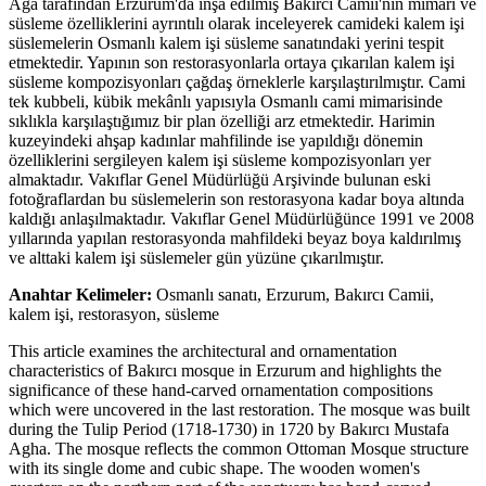
Ağa tarafından Erzurum'da inşa edilmiş Bakırcı Camii'nin mimari ve
süsleme özelliklerini ayrıntılı olarak inceleyerek camideki kalem işi
süslemelerin Osmanlı kalem işi süsleme sanatındaki yerini tespit
etmektedir. Yapının son restorasyonlarla ortaya çıkarılan kalem işi
süsleme kompozisyonları çağdaş örneklerle karşılaştırılmıştır. Cami
tek kubbeli, kübik mekânlı yapısıyla Osmanlı cami mimarisinde
sıklıkla karşılaştığımız bir plan özelliği arz etmektedir. Harimin
kuzeyindeki ahşap kadınlar mahfilinde ise yapıldığı dönemin
özelliklerini sergileyen kalem işi süsleme kompozisyonları yer
almaktadır. Vakıflar Genel Müdürlüğü Arşivinde bulunan eski
fotoğraflardan bu süslemelerin son restorasyona kadar boya altında
kaldığı anlaşılmaktadır. Vakıflar Genel Müdürlüğünce 1991 ve 2008
yıllarında yapılan restorasyonda mahfildeki beyaz boya kaldırılmış
ve alttaki kalem işi süslemeler gün yüzüne çıkarılmıştır.
Anahtar Kelimeler:
Osmanlı sanatı, Erzurum, Bakırcı Camii,
kalem işi, restorasyon, süsleme
This article examines the architectural and ornamentation
characteristics of Bakırcı mosque in Erzurum and highlights the
significance of these hand-carved ornamentation compositions
which were uncovered in the last restoration. The mosque was built
during the Tulip Period (1718-1730) in 1720 by Bakırcı Mustafa
Agha. The mosque reflects the common Ottoman Mosque structure
with its single dome and cubic shape. The wooden women's