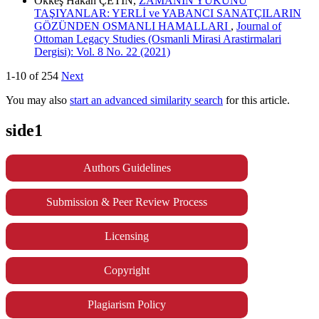
Ökkeş Hakan ÇETİN,
ZAMANIN YÜKÜNÜ
TAŞIYANLAR: YERLİ ve YABANCI SANATÇILARIN
GÖZÜNDEN OSMANLI HAMALLARI
,
Journal of
Ottoman Legacy Studies (Osmanli Mirasi Arastirmalari
Dergisi): Vol. 8 No. 22 (2021)
1-10 of 254
Next
You may also
start an advanced similarity search
for this article.
side1
Authors Guidelines
Submission & Peer Review Process
Licensing
Copyright
Plagiarism Policy