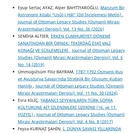
Eyup Sertaç AYAZ, Alper BAHTİYAROĞLU,
Manzum Bir
Astronomi Kitabı “Usûl-i Hâl” (Dil İncelemesi-Metin)
,
Journal of Ottoman Legacy Studies (Osmanli Mirasi
Arastirmalari Dergisi): Vol. 13 No. 36 (2026)
SEMİHA ALTIER,
ERKEN CUMHURİYET DÖNEMİ
SANATINDAN BİR ÖRNEK: TEKİRDAĞ ESKİ VALİ
KONAĞI VE SÜSLEMELERİ
,
Journal of Ottoman Legacy
Studies (Osmanli Mirasi Arastirmalari Dergisi): Vol. 6
No. 14 (2019)
Ümmügülsüm Filiz BAYRAM,
1787-1792 Osmanlı-Rus
ve Avusturya Savaşı’nda Stratejik Bir Oluşum: Kuban
Hanlığı
,
Journal of Ottoman Legacy Studies (Osmanli
Mirasi Arastirmalari Dergisi): Vol. 11 No. 30 (2024)
Esra KILIÇ,
YABANCI SEYYAHLARIN TÜRK SOFRA
KÜLTÜRÜNE AİT İZLENİMLERİ ÜZERİNE (16. ve 17.
YÜZYIL)
,
Journal of Ottoman Legacy Studies (Osmanli
Mirasi Arastirmalari Dergisi): Vol. 4 No. 8 (2017)
Feyza KURNAZ ŞAHİN,
I. DÜNYA SAVAŞI YILLARINDA