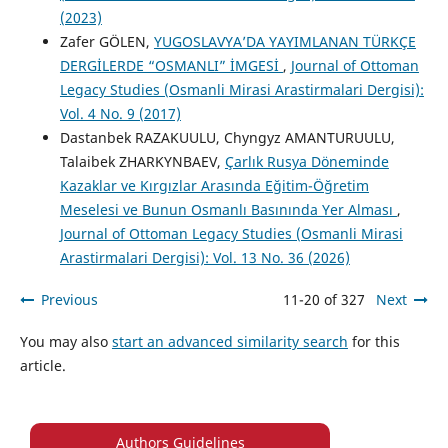
(2023)
Zafer GÖLEN,
YUGOSLAVYA’DA YAYIMLANAN TÜRKÇE
DERGİLERDE “OSMANLI” İMGESİ
,
Journal of Ottoman
Legacy Studies (Osmanli Mirasi Arastirmalari Dergisi):
Vol. 4 No. 9 (2017)
Dastanbek RAZAKUULU, Chyngyz AMANTURUULU,
Talaibek ZHARKYNBAEV,
Çarlık Rusya Döneminde
Kazaklar ve Kırgızlar Arasında Eğitim-Öğretim
Meselesi ve Bunun Osmanlı Basınında Yer Alması
,
Journal of Ottoman Legacy Studies (Osmanli Mirasi
Arastirmalari Dergisi): Vol. 13 No. 36 (2026)
Previous
11-20 of 327
Next
You may also
start an advanced similarity search
for this
article.
Authors Guidelines