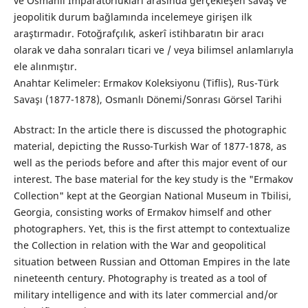
ve Osmanlı İmparatorlukları arasında gerçekleşen savaş ve
jeopolitik durum bağlamında incelemeye girişen ilk
araştırmadır. Fotoğrafçılık, askerî istihbaratın bir aracı
olarak ve daha sonraları ticari ve / veya bilimsel anlamlarıyla
ele alınmıştır.
Anahtar Kelimeler: Ermakov Koleksiyonu (Tiflis), Rus-Türk
Savaşı (1877-1878), Osmanlı Dönemi/Sonrası Görsel Tarihi
Abstract: In the article there is discussed the photographic
material, depicting the Russo-Turkish War of 1877-1878, as
well as the periods before and after this major event of our
interest. The base material for the key study is the "Ermakov
Collection" kept at the Georgian National Museum in Tbilisi,
Georgia, consisting works of Ermakov himself and other
photographers. Yet, this is the first attempt to contextualize
the Collection in relation with the War and geopolitical
situation between Russian and Ottoman Empires in the late
nineteenth century. Photography is treated as a tool of
military intelligence and with its later commercial and/or