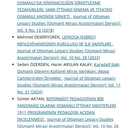
OSMANLI’DA SİNEMACILIĞIN ŞİRKETLEŞME
TEZAHÜRLERİ: ŞARK İTTİHAD SİNEMA VE TİYATRO
OSMANLI ANONİM ŞİRKETİ
,
Journal of Ottoman
Legacy Studies (Osmanli Mirasi Arastirmalari Dergisi):
Vol. 5 No. 13 (2018)
Mehmet DEMİRYÜREK,
LEFKOŞA (KIBRIS)
MEVLEVİHANESİNİN KURULUŞU VE İLK VAKIFLARI
,
Journal of Ottoman Legacy Studies (Osmanli Mirasi
Arastirmalari Dergisi): Vol. 10 No. 28 (2023)
Seden ÖZERDEN, Hacer ARSLAN KALAY,
Karadağ’daki
Osmanlı Dönemi Kültürel Miras Varlıkları: Akova
Camilerinden Örnekler
,
Journal of Ottoman Legacy
Studies (Osmanli Mirasi Arastirmalari Dergisi): Vol. 11
No. 31 (2024)
Sümer AKTAN,
REFORMİST PEDAGOJİNİN BİR
YANSIMASI OLARAK OSMANLI İTTİHAT MEKTEPLERİ
1911 PROGRAMININ PEDAGOJİK AÇIDAN
İNCELENMESİ
,
Journal of Ottoman Legacy Studies
(Osmanli Mirasi Arastirmalari Dergisi): Vol. 10 No. 26