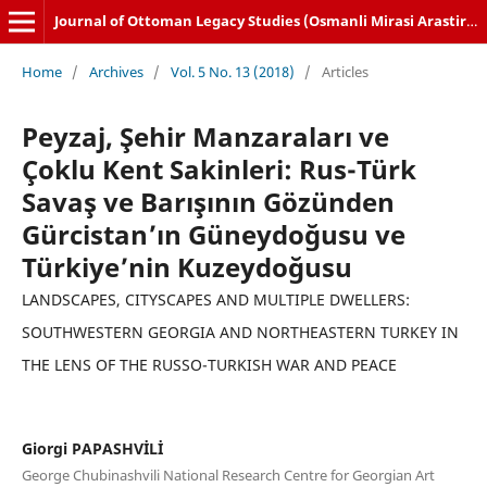
Journal of Ottoman Legacy Studies (Osmanli Mirasi Arastirmalari Dergisi)
Home
/
Archives
/
Vol. 5 No. 13 (2018)
/
Articles
Peyzaj, Şehir Manzaraları ve
Çoklu Kent Sakinleri: Rus-Türk
Savaş ve Barışının Gözünden
Gürcistan’ın Güneydoğusu ve
Türkiye’nin Kuzeydoğusu
LANDSCAPES, CITYSCAPES AND MULTIPLE DWELLERS:
SOUTHWESTERN GEORGIA AND NORTHEASTERN TURKEY IN
THE LENS OF THE RUSSO-TURKISH WAR AND PEACE
Giorgi PAPASHVİLİ
George Chubinashvili National Research Centre for Georgian Art