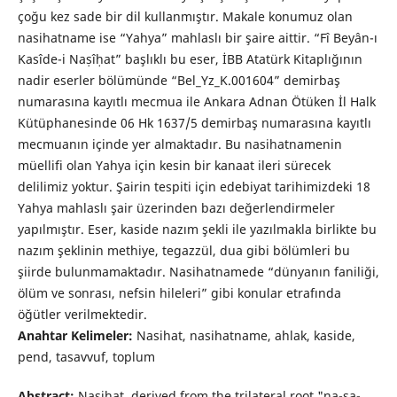
çoğu kez sade bir dil kullanmıştır. Makale konumuz olan
nasihatname ise “Yahya” mahlaslı bir şaire aittir. “Fî Beyân-ı
Kasîde-i Naṣîḥat” başlıklı bu eser, İBB Atatürk Kitaplığının
nadir eserler bölümünde “Bel_Yz_K.001604” demirbaş
numarasına kayıtlı mecmua ile Ankara Adnan Ötüken İl Halk
Kütüphanesinde 06 Hk 1637/5 demirbaş numarasına kayıtlı
mecmuanın içinde yer almaktadır. Bu nasihatnamenin
müellifi olan Yahya için kesin bir kanaat ileri sürecek
delilimiz yoktur. Şairin tespiti için edebiyat tarihimizdeki 18
Yahya mahlaslı şair üzerinden bazı değerlendirmeler
yapılmıştır. Eser, kaside nazım şekli ile yazılmakla birlikte bu
nazım şeklinin methiye, tegazzül, dua gibi bölümleri bu
şiirde bulunmamaktadır. Nasihatnamede “dünyanın faniliği,
ölüm ve sonrası, nefsin hileleri” gibi konular etrafında
öğütler verilmektedir.
Anahtar Kelimeler:
Nasihat, nasihatname, ahlak, kaside,
pend, tasavvuf, toplum
Abstract:
Nasihat, derived from the trilateral root "na-sa-