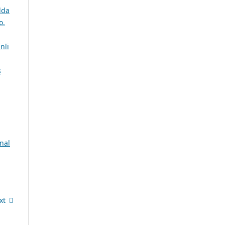
lda
o.
nli
s
nal
xt