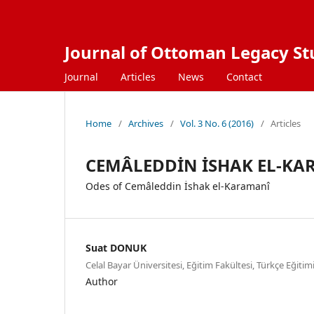
Journal of Ottoman Legacy Stu
Journal
Articles
News
Contact
Home
/
Archives
/
Vol. 3 No. 6 (2016)
/
Articles
CEMÂLEDDİN İSHAK EL-KA
Odes of Cemâleddin İshak el-Karamanî
Suat DONUK
Celal Bayar Üniversitesi, Eğitim Fakültesi, Türkçe Eğit
Author