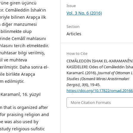
rüne giren üçüncü
Issue
ır. Cemâleddin İshak'ın
Vol. 3 No. 6 (2016)
iyle bilinen Arapça ilk
pça diğer manzumesi
Section
e bilinmekte olup
Articles
lerinde Cemâlî mahlasını
asını tercih etmektedir.
htasar bilgi verilmiş,
How to Cite
kil ve muhteva
CEMÂLEDDİN İSHAK EL-KARAMANÎ’N
KASİDELERİ: Odes of Cemâleddin İshak
rilmiştir. Daha sonra el-
Karamanî. (2016).
Journal of Ottoman 
ile birlikte Arapça
Studies (Osmanli Mirasi Arastirmalari
m edilmiştir.
Dergisi)
,
3
(6), 19-45.
https://doi.org/10.17822/omad.2016
Karamanî, 16. yüzyıl
More Citation Formats
 that is organized after
for praising religion and
pe was also used by
study religious-sufistic