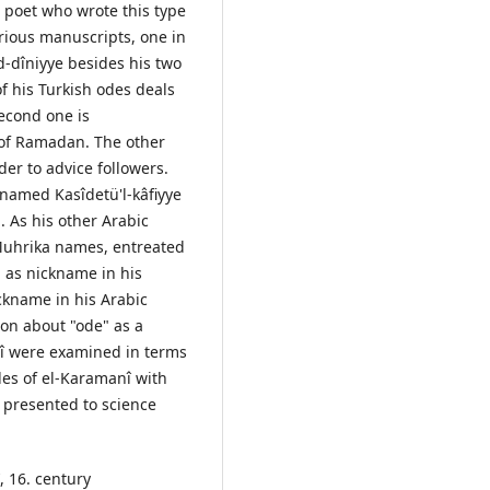
i poet who wrote this type
arious manuscripts, one in
d-dîniyye besides his two
f his Turkish odes deals
second one is
 of Ramadan. The other
der to advice followers.
named Kasîdetü'l-kâfiyye
 As his other Arabic
Muhrika names, entreated
" as nickname in his
ckname in his Arabic
tion about "ode" as a
nî were examined in terms
des of el-Karamanî with
o presented to science
 16. century