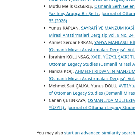
Mutlu Melis ÖZGERİŞ,
Osmanlı Şerh Gelene
Yazılmış Arapça Bir Şerh
,
Journal of Ottom
35 (2026)
Yunus KAPLAN,
SAYRAFÎ VE MANZUM KASÎ
Mirasi Arastirmalari Dergisi): Vol. 9 No. 24
Ahmet Serdar ERKAN,
YAHYA MAHLASLI Bİ
(Osmanli Mirasi Arastirmalari Dergisi): Vol
İbrahim KOLUNSAĞ,
XVIII. YÜZYIL ŞAİRİ
Ottoman Legacy Studies (Osmanli Mirasi Ara
Hamza KOÇ,
AHMED-İ RIDVAN’IN MANZUM
(Osmanli Mirasi Arastirmalari Dergisi): Vol.
Mehmet Sait ÇALKA, Yunus DOLU,
XVIII.Yü
of Ottoman Legacy Studies (Osmanli Mirasi 
Canan ÇETİNKAYA,
OSMANLI’DA MÜLTEZİM
YÜZYIL)
,
Journal of Ottoman Legacy Studies
You may also
start an advanced similarity searc