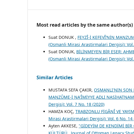
Most read articles by the same author(s)
Suat DONUK ,
FEYZÎ-İ KEFEVÎ’NİN MANZU
(Osmanli Mirasi Arastirmalari Dergisi): Vol.
Suat DONUK,
BİLİNMEYEN BİR ESER: AHMED
(Osmanli Mirasi Arastirmalari Dergisi): Vol.
Similar Articles
MUSTAFA SEFA ÇAKIR,
OSMANLI'NIN SON 
MANZÛME-İ NA'ÎMİYYE ADLI NASİHATNA
Dergisi): Vol. 7 No. 18 (2020)
HAMZA KOÇ,
TRABZONLU FİGÂNÎ VE YAYI
Mirasi Arastirmalari Dergisi): Vol. 6 No. 14
Ayten AKKESE,
"GİDEYİM DE KENDİMİ Bİ
KÜLTÜRÜ
,
Journal of Ottoman Legacy Studi