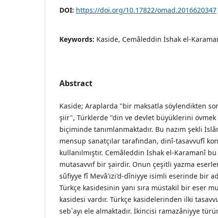
DOI:
https://doi.org/10.17822/omad.2016620347
Keywords:
Kaside, Cemâleddin İshak el-Karamanî
Abstract
Kaside; Araplarda "bir maksatla söylendikten s
şiir", Türklerde "din ve devlet büyüklerini övmek i
biçiminde tanımlanmaktadır. Bu nazım şekli İslâ
mensup sanatçılar tarafından, dinî-tasavvufî kon
kullanılmıştır. Cemâleddin İshak el-Karamanî bu 
mutasavvıf bir şairdir. Onun çeşitli yazma eserler
sûfiyye fî Mevâ'izi'd-dîniyye isimli eserinde bir
Türkçe kasidesinin yanı sıra müstakil bir eser m
kasidesi vardır. Türkçe kasidelerinden ilki tasavv
seb`ayı ele almaktadır. İkincisi ramazâniyye tü