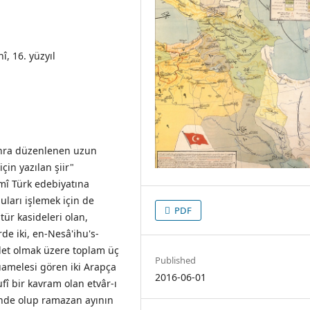
, 16. yüzyıl
onra düzenlenen uzun
çin yazılan şiir"
mî Türk edebiyatına
uları işlemek için de
PDF
tür kasideleri olan,
de iki, en-Nesâ'ihu's-
 adet olmak üzere toplam üç
Published
uamelesi gören iki Arapça
2016-06-01
ufî bir kavram olan etvâr-ı
ründe olup ramazan ayının