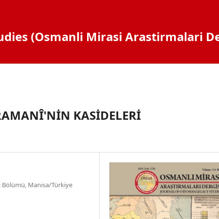
dies (Osmanli Mirasi Arastirmalari De
RAMANÎ'NİN KASİDELERİ
imi Bölümü, Manisa/Türkiye