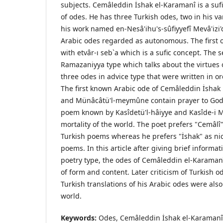
subjects. Cemâleddin İshak el-Karamanî is a suf
of odes. He has three Turkish odes, two in his v
his work named en-Nesâ'ihu's-sûfiyyefî Mevâ'izi'
Arabic odes regarded as autonomous. The first o
with etvâr-ı seb`a which is a sufic concept. The 
Ramazaniyya type which talks about the virtues
three odes in advice type that were written in or
The first known Arabic ode of Cemâleddin İshak 
and Münâcâtü'l-meymûne contain prayer to God.
poem known by Kasîdetü'l-hâiyye and Kasîde-i 
mortality of the world. The poet prefers "Cemâlî
Turkish poems whereas he prefers "İshak" as ni
poems. In this article after giving brief informa
poetry type, the odes of Cemâleddin el-Karama
of form and content. Later criticism of Turkish o
Turkish translations of his Arabic odes were als
world.
Keywords:
Odes, Cemâleddin İshak el-Karamanî,