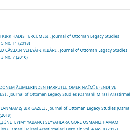
M KIRK HADİS TERCÜMESİ
,
Journal of Ottoman Legacy Studies
 5 No. 11 (2018)
 CÂVİD’İN VEFEYÂT-I KİBÂR’I
,
Journal of Ottoman Legacy Studies
 3 No. 7 (2016)
DÖNEM ÂLİMLERİNDEN HARPUTLU ÖMER NA'ÎMÎ EFENDİ VE
MESİ
,
Journal of Ottoman Legacy Studies (Osmanli Mirasi Arastirmal
MLANMAMIŞ BİR GAZELİ
,
Journal of Ottoman Legacy Studies (Osma
 (2019)
R ÇİĞNETEYİM" YABANCI SEYYAHLARA GÖRE OSMANLI HAMAM
es (Osmanli Mirasi Arastirmalari Dergisi): Vol. 4 No. 8 (2017)