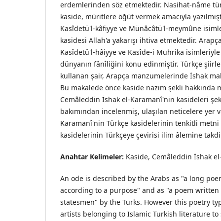
erdemlerinden söz etmektedir. Nasihat-nâme tü
kaside, müritlere öğüt vermek amacıyla yazılmışt
Kasîdetü'l-kâfiyye ve Münâcâtü'l-meymûne isimler
kasidesi Allah'a yakarışı ihtiva etmektedir. Ara
Kasîdetü'l-hâiyye ve Kasîde-i Muhrika isimleriyl
dünyanın fânîliğini konu edinmiştir. Türkçe şiir
kullanan şair, Arapça manzumelerinde İshak mahl
Bu makalede önce kaside nazım şekli hakkında mu
Cemâleddin İshak el-Karamanî'nin kasideleri şe
bakımından incelenmiş, ulaşılan neticelere yer ve
Karamanî'nin Türkçe kasidelerinin tenkitli metni 
kasidelerinin Türkçeye çevirisi ilim âlemine takdi
Anahtar Kelimeler:
Kaside, Cemâleddin İshak el-
An ode is described by the Arabs as "a long poem
according to a purpose" and as "a poem written 
statesmen" by the Turks. However this poetry ty
artists belonging to Islamic Turkish literature to 