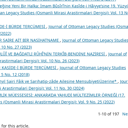
ğine Yeni Bir Halka: İmam Bûsîrî’nin Kasîde-i Hâiyye’sine 19. Yüzyı
an Legacy Studies (Osmanli Mirasi Arastirmalari Dergisi): Vol. 13 N
DE-İ BÜRDE TERCÜMESİ
,
Journal of Ottoman Legacy Studies (Osma
 (2022)
R ŞAİRE AİT BİR NASİHATNAME
,
Journal of Ottoman Legacy Studie
. 10 No. 27 (2023)
 TULÛÎ VE BAĞDATLI RÛHÎ’NİN TERKÎB-BENDİNE NAZİRESİ
,
Journal of
stirmalari Dergisi): Vol. 10 No. 26 (2023)
 KASİDE-İ BÜRDE TERCÜMESİ
,
Journal of Ottoman Legacy Studies
 5 No. 12 (2018)
zyıl Şairi Fâik ve Sarıhatip-zâde Ailesine MensubiyetiÜzerine*
,
Jour
Arastirmalari Dergisi): Vol. 11 No. 30 (2024)
LİK MÜESSESESİ: ANKARA’DA YAHUDİ MÜLTEZİMLER ÖRNEĞİ (17.
 (Osmanli Mirasi Arastirmalari Dergisi): Vol. 9 No. 25 (2022)
1-10 of 197
Ne
h
for this article.