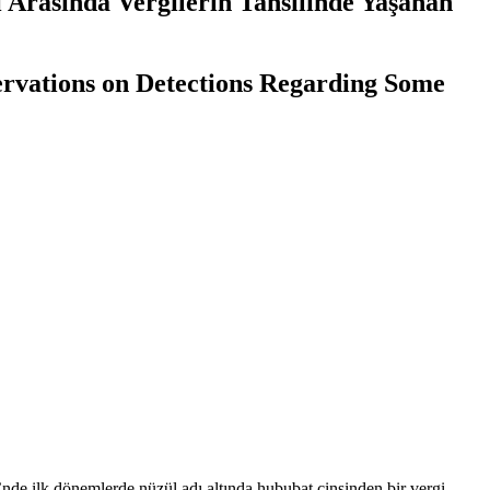
ı Arasında Vergilerin Tahsilinde Yaşanan
rvations on Detections Regarding Some
i’nde ilk dönemlerde nüzül adı altında hububat cinsinden bir vergi