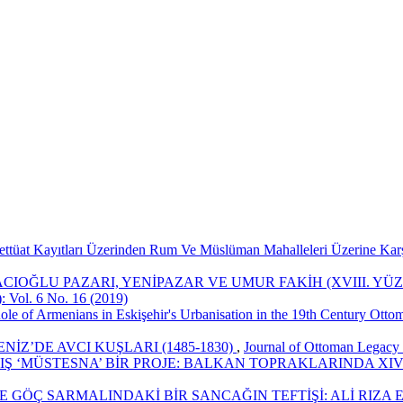
tüat Kayıtları Üzerinden Rum Ve Müslüman Mahalleleri Üzerine Karşı
IOĞLU PAZARI, YENİPAZAR VE UMUR FAKİH (XVIII. YÜ
: Vol. 6 No. 16 (2019)
ole of Armenians in Eskişehir's Urbanisation in the 19th Century Ott
İZ’DE AVCI KUŞLARI (1485-1830)
,
Journal of Ottoman Legacy S
Ş ‘MÜSTESNA’ BİR PROJE: BALKAN TOPRAKLARINDA XIV.
 GÖÇ SARMALINDAKİ BİR SANCAĞIN TEFTİŞİ: ALİ RIZA