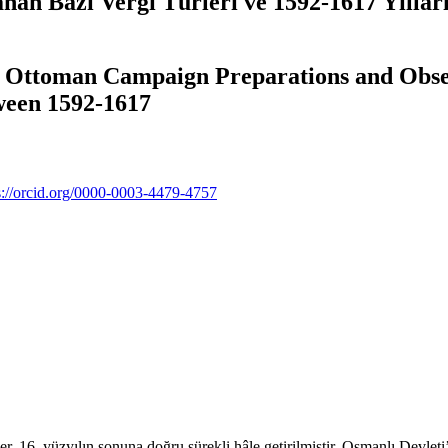
anan Bazı Vergi Türleri ve 1592-1617 Yıllar
e Ottoman Campaign Preparations and Obse
tween 1592-1617
s://orcid.org/0000-0003-4479-4757
er, 16. yüzyılın sonuna doğru sürekli hâle getirilmiştir. Osmanlı Devlet