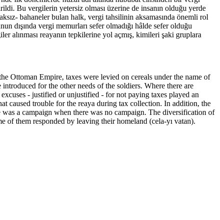
tirildi. Bu vergilerin yetersiz olması üzerine de insanın olduğu yerde
ksız- bahaneler bulan halk, vergi tahsilinin aksamasında önemli rol
Bunun dışında vergi memurları sefer olmadığı hâlde sefer olduğu
ler alınması reayanın tepkilerine yol açmış, kimileri şaki gruplara
of the Ottoman Empire, taxes were levied on cereals under the name of
 introduced for the other needs of the soldiers. Where there are
excuses - justified or unjustified - for not paying taxes played an
hat caused trouble for the reaya during tax collection. In addition, the
there was a campaign when there was no campaign. The diversification of
ome of them responded by leaving their homeland (cela-yı vatan).