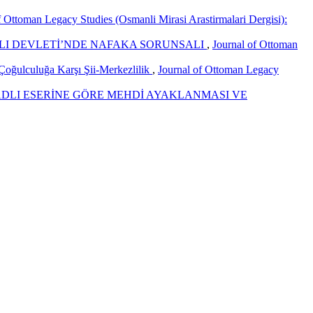
f Ottoman Legacy Studies (Osmanli Mirasi Arastirmalari Dergisi):
NLI DEVLETİ’NDE NAFAKA SORUNSALI
,
Journal of Ottoman
 Çoğulculuğa Karşı Şii-Merkezlilik
,
Journal of Ottoman Legacy
 ADLI ESERİNE GÖRE MEHDİ AYAKLANMASI VE