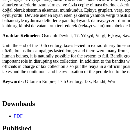
alınırken seferlerin uzun sürmesi ve fazla cephe olması üzerine askerin d
doğal olarak sistemin aksaması mümkündür. Eşkıya grupları, vergi top
oynuyordu. Devlete alenen isyan eden şakilerin yanında vergi tahsili 
bahanesiyle uydurma defterlerle para toplayarak da reayayı zor duruma s
katılmış, kimisi de vatanlarını terk ederek (cela-yı vatan) mukabelede
Anahtar Kelimeler:
Osmanlı Devleti, 17. Yüzyıl, Vergi, Eşkıya, Sav
Until the end of the 16th century, taxes levied in extraordinary times
nüzül, but as the campaigns lasted longer and there were many fronts, m
human beings, it is naturally possible for the system to fail. Bandit gr
important role in disrupting tax collection. In addition to the bandits 
officials in charge of tax collection also put the reaya in a difficult
taxes and the continuous and heavy taxation of the people led to the 
Keywords:
Ottoman Empire, 17th Century, Tax, Bandit, War
Downloads
PDF
Published