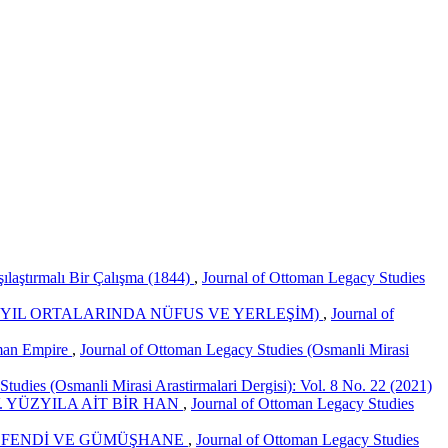
laştırmalı Bir Çalışma (1844)
,
Journal of Ottoman Legacy Studies
ZYIL ORTALARINDA NÜFUS VE YERLEŞİM)
,
Journal of
oman Empire
,
Journal of Ottoman Legacy Studies (Osmanli Mirasi
tudies (Osmanli Mirasi Arastirmalari Dergisi): Vol. 8 No. 22 (2021)
 YÜZYILA AİT BİR HAN
,
Journal of Ottoman Legacy Studies
 EFENDİ VE GÜMÜŞHANE
,
Journal of Ottoman Legacy Studies