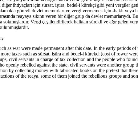
iğer ihtiyaçları için sürsat, iştira, bedel-i kürekçi gibi yeni vergiler ge
lamakla görevli devlet memurları ve vergi vermemek için -haklı veya ha
sırasında reayaya sıkıntı veren bir diğer grup da devlet memurlarıydı. 
okmuşlardır. Vergi çeşitlendirilerek halktan sürekli ve ağır gelen vergi
 bulunmuşlardır.
aş
 such as war were made permanent after this date. In the early periods 
ore taxes such as sürsat, iştira and bedel-i kürekci (cost of rower were
oups, civil servants in charge of tax collection and the people who found 
who openly rebelled against the state, civil servants were another group t
 position by collecting money with fabricated books on the pretext that 
reactions of the reaya, some of them joined the rebellious groups and s