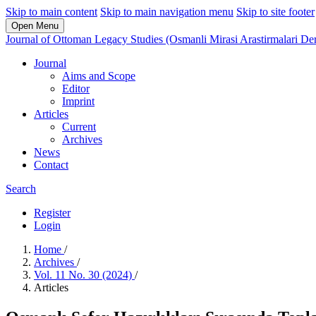
Skip to main content
Skip to main navigation menu
Skip to site footer
Open Menu
Journal of Ottoman Legacy Studies (Osmanli Mirasi Arastirmalari Der
Journal
Aims and Scope
Editor
Imprint
Articles
Current
Archives
News
Contact
Search
Register
Login
Home
/
Archives
/
Vol. 11 No. 30 (2024)
/
Articles