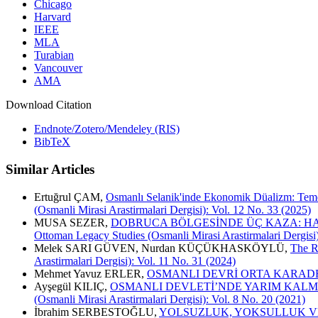
Chicago
Harvard
IEEE
MLA
Turabian
Vancouver
AMA
Download Citation
Endnote/Zotero/Mendeley (RIS)
BibTeX
Similar Articles
Ertuğrul ÇAM,
Osmanlı Selanik'inde Ekonomik Düalizm: Temet
(Osmanli Mirasi Arastirmalari Dergisi): Vol. 12 No. 33 (2025)
MUSA SEZER,
DOBRUCA BÖLGESİNDE ÜÇ KAZA: HAC
Ottoman Legacy Studies (Osmanli Mirasi Arastirmalari Dergisi)
Melek SARI GÜVEN, Nurdan KÜÇÜKHASKÖYLÜ,
The R
Arastirmalari Dergisi): Vol. 11 No. 31 (2024)
Mehmet Yavuz ERLER,
OSMANLI DEVRİ ORTA KARADEN
Ayşegül KILIÇ,
OSMANLI DEVLETİ’NDE YARIM KALMI
(Osmanli Mirasi Arastirmalari Dergisi): Vol. 8 No. 20 (2021)
İbrahim SERBESTOĞLU,
YOLSUZLUK, YOKSULLUK VE