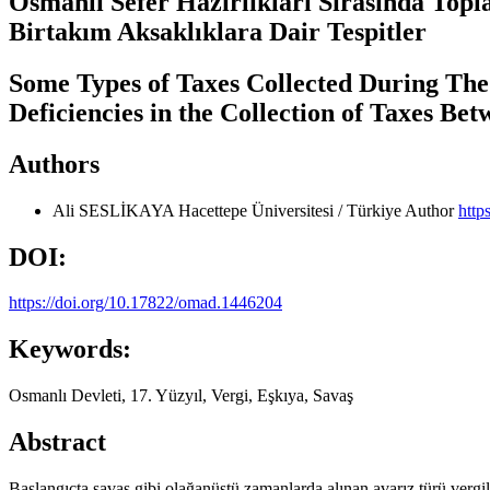
Osmanlı Sefer Hazırlıkları Sırasında Topl
Birtakım Aksaklıklara Dair Tespitler
Some Types of Taxes Collected During Th
Deficiencies in the Collection of Taxes Be
Authors
Ali SESLİKAYA
Hacettepe Üniversitesi / Türkiye
Author
http
DOI:
https://doi.org/10.17822/omad.1446204
Keywords:
Osmanlı Devleti, 17. Yüzyıl, Vergi, Eşkıya, Savaş
Abstract
Başlangıçta savaş gibi olağanüstü zamanlarda alınan avarız türü vergil