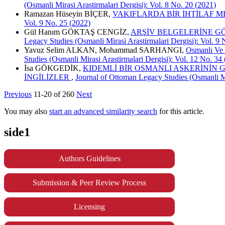
(Osmanli Mirasi Arastirmalari Dergisi): Vol. 8 No. 20 (2021)
Ramazan Hüseyin BİÇER,
VAKIFLARDA BİR İHTİLAF M
Vol. 9 No. 25 (2022)
Gül Hanım GÖKTAŞ CENGİZ,
ARŞİV BELGELERİNE GÖ
Legacy Studies (Osmanli Mirasi Arastirmalari Dergisi): Vol. 9 
Yavuz Selim ALKAN, Mohammad SARHANGI,
Osmanlı Ve 
Studies (Osmanli Mirasi Arastirmalari Dergisi): Vol. 12 No. 34
İsa GÖKGEDİK,
KIDEMLİ BİR OSMANLI ASKERİNİN 
İNGİLİZLER
,
Journal of Ottoman Legacy Studies (Osmanli Mi
Previous
11-20 of 260
Next
You may also
start an advanced similarity search
for this article.
side1
Authors Guidelines
Submission & Peer Review Process
Licensing