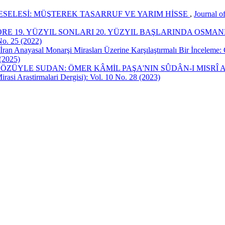
ESELESİ: MÜŞTEREK TASARRUF VE YARIM HİSSE
,
Journal o
RE 19. YÜZYIL SONLARI 20. YÜZYIL BAŞLARINDA OSMA
No. 25 (2022)
İran Anayasal Monarşi Mirasları Üzerine Karşılaştırmalı Bir İnceleme:
 (2025)
GÖZÜYLE SUDAN: ÖMER KÂMİL PAŞA'NIN SÛDÂN-I MISRÎ
rasi Arastirmalari Dergisi): Vol. 10 No. 28 (2023)