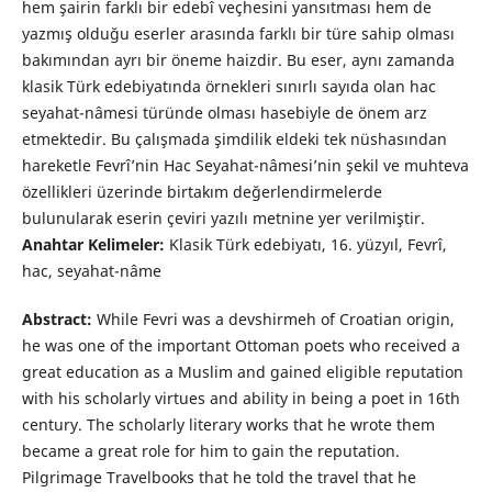
hem şairin farklı bir edebî veçhesini yansıtması hem de
yazmış olduğu eserler arasında farklı bir türe sahip olması
bakımından ayrı bir öneme haizdir. Bu eser, aynı zamanda
klasik Türk edebiyatında örnekleri sınırlı sayıda olan hac
seyahat-nâmesi türünde olması hasebiyle de önem arz
etmektedir. Bu çalışmada şimdilik eldeki tek nüshasından
hareketle Fevrî’nin Hac Seyahat-nâmesi’nin şekil ve muhteva
özellikleri üzerinde birtakım değerlendirmelerde
bulunularak eserin çeviri yazılı metnine yer verilmiştir.
Anahtar Kelimeler:
Klasik Türk edebiyatı, 16. yüzyıl, Fevrî,
hac, seyahat-nâme
Abstract:
While Fevri was a devshirmeh of Croatian origin,
he was one of the important Ottoman poets who received a
great education as a Muslim and gained eligible reputation
with his scholarly virtues and ability in being a poet in 16th
century. The scholarly literary works that he wrote them
became a great role for him to gain the reputation.
Pilgrimage Travelbooks that he told the travel that he