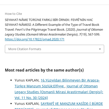
How to Cite
SEYAHAT-NÂME TÜRÜNE FARKLI BİR ÖRNEK: FEVRÎ’NİN HAC
SEYAHAT-NÂMESİ: A Different Example of the Type of Travel Book
Travel: Fevri’s the Pilgrimage Travel Book. (2020).
Journal of Ottoman
Legacy Studies (Osmanli Mirasi Arastirmalari Dergisi)
,
7
(19), 567-599.
https://doi.org/10.17822/omad.2020.171
More Citation Formats
Most read articles by the same author(s)
Yunus KAPLAN,
16.Yüzyıldan Bilinmeyen Bir Arapça-
Türkçe Manzum Sözlük:Elfiyye
,
Journal of Ottoman
Legacy Studies (Osmanli Mirasi Arastirmalari Dergisi):
Vol. 11 No. 30 (2024)
Yunus KAPLAN,
SAYRAFÎ VE MANZUM KASÎDE-İ BÜRDE