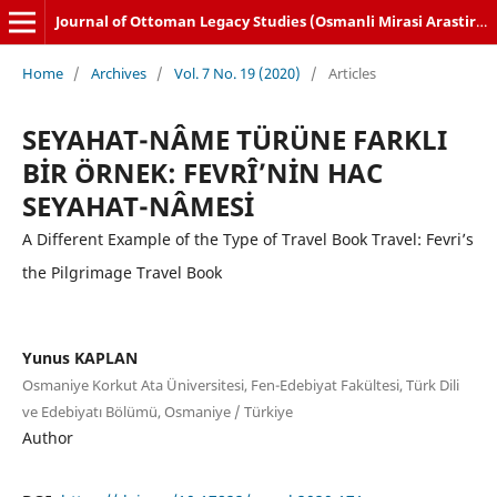
Journal of Ottoman Legacy Studies (Osmanli Mirasi Arastirmalari Dergisi)
Home
/
Archives
/
Vol. 7 No. 19 (2020)
/
Articles
SEYAHAT-NÂME TÜRÜNE FARKLI
BİR ÖRNEK: FEVRÎ’NİN HAC
SEYAHAT-NÂMESİ
A Different Example of the Type of Travel Book Travel: Fevri’s
the Pilgrimage Travel Book
Yunus KAPLAN
Osmaniye Korkut Ata Üniversitesi, Fen-Edebiyat Fakültesi, Türk Dili
ve Edebiyatı Bölümü, Osmaniye / Türkiye
Author