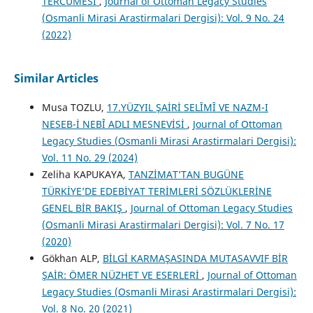
TERCÜMESİ
,
Journal of Ottoman Legacy Studies
(Osmanli Mirasi Arastirmalari Dergisi): Vol. 9 No. 24
(2022)
Similar Articles
Musa TOZLU,
17.YÜZYIL ŞAİRİ SELÎMÎ VE NAZM-I
NESEB-İ NEBÎ ADLI MESNEVİSİ
,
Journal of Ottoman
Legacy Studies (Osmanli Mirasi Arastirmalari Dergisi):
Vol. 11 No. 29 (2024)
Zeliha KAPUKAYA,
TANZİMAT’TAN BUGÜNE
TÜRKİYE’DE EDEBİYAT TERİMLERİ SÖZLÜKLERİNE
GENEL BİR BAKIŞ
,
Journal of Ottoman Legacy Studies
(Osmanli Mirasi Arastirmalari Dergisi): Vol. 7 No. 17
(2020)
Gökhan ALP,
BİLGİ KARMAŞASINDA MUTASAVVIF BİR
ŞAİR: ÖMER NÜZHET VE ESERLERİ
,
Journal of Ottoman
Legacy Studies (Osmanli Mirasi Arastirmalari Dergisi):
Vol. 8 No. 20 (2021)