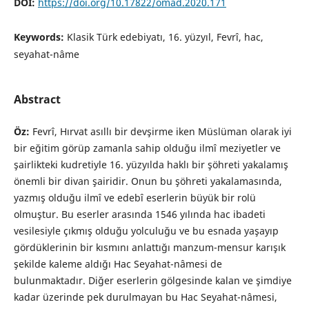
DOI:
https://doi.org/10.17822/omad.2020.171
Keywords:
Klasik Türk edebiyatı, 16. yüzyıl, Fevrî, hac,
seyahat-nâme
Abstract
Öz:
Fevrî, Hırvat asıllı bir devşirme iken Müslüman olarak iyi
bir eğitim görüp zamanla sahip olduğu ilmî meziyetler ve
şairlikteki kudretiyle 16. yüzyılda haklı bir şöhreti yakalamış
önemli bir divan şairidir. Onun bu şöhreti yakalamasında,
yazmış olduğu ilmî ve edebî eserlerin büyük bir rolü
olmuştur. Bu eserler arasında 1546 yılında hac ibadeti
vesilesiyle çıkmış olduğu yolculuğu ve bu esnada yaşayıp
gördüklerinin bir kısmını anlattığı manzum-mensur karışık
şekilde kaleme aldığı Hac Seyahat-nâmesi de
bulunmaktadır. Diğer eserlerin gölgesinde kalan ve şimdiye
kadar üzerinde pek durulmayan bu Hac Seyahat-nâmesi,