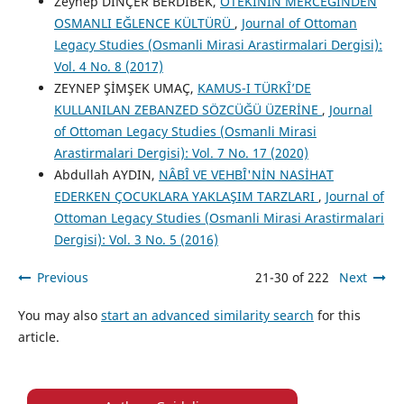
Zeynep DİNÇER BERDİBEK,
ÖTEKİNİN MERCEĞİNDEN
OSMANLI EĞLENCE KÜLTÜRÜ
,
Journal of Ottoman
Legacy Studies (Osmanli Mirasi Arastirmalari Dergisi):
Vol. 4 No. 8 (2017)
ZEYNEP ŞİMŞEK UMAÇ,
KAMUS-I TÜRKÎ’DE
KULLANILAN ZEBANZED SÖZCÜĞÜ ÜZERİNE
,
Journal
of Ottoman Legacy Studies (Osmanli Mirasi
Arastirmalari Dergisi): Vol. 7 No. 17 (2020)
Abdullah AYDIN,
NÂBÎ VE VEHBÎ'NİN NASİHAT
EDERKEN ÇOCUKLARA YAKLAŞIM TARZLARI
,
Journal of
Ottoman Legacy Studies (Osmanli Mirasi Arastirmalari
Dergisi): Vol. 3 No. 5 (2016)
Previous
21-30 of 222
Next
You may also
start an advanced similarity search
for this
article.