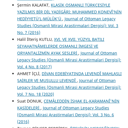
Şermin KALAFAT,
KLASİK OSMANLI TÜRKÇESİYLE
YAZILMIŞ BİR DİL YADİGÂRI: MUHAMMED KONEVÎ’NİN
HEDİYYETÜ’L-MÜLÛK’Ü
,
Journal of Ottoman Legacy
Studies (Osmanli Mirasi Arastirmalari Dergisi): Vol. 3
No. 7 (2016)
Halil İlteriş KUTLU,
XVI. VE XVII. YÜZYIL BATILI
SEYAHATNÂMELERDE OSMANLI İMGESİ VE
ORYANTALİZMİN AYAK SESLERİ
,
Journal of Ottoman
Legacy Studies (Osmanli Mirasi Arastirmalari Dergisi):
Vol. 4 No. 8 (2017)
AHMET İÇLİ,
DİVAN EDEBİYATINDA LEVENDÎ MAHLASLI
ŞAİRLER VE MUSULLU LEVENDÎ
,
Journal of Ottoman
Legacy Studies (Osmanli Mirasi Arastirmalari Dergisi):
Vol. 7 No. 18 (2020)
Suat DONUK,
CEMÂLEDDİN İSHAK EL-KARAMANÎ'NİN
KASİDELERİ
,
Journal of Ottoman Legacy Studies
(Osmanli Mirasi Arastirmalari Dergisi): Vol. 3 No. 6
(2016)