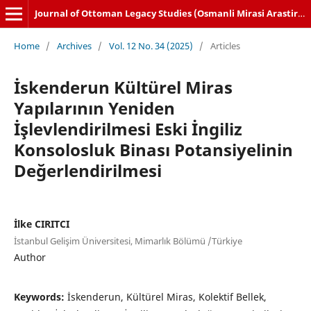
Journal of Ottoman Legacy Studies (Osmanli Mirasi Arastirmalari Dergisi)
Home
/
Archives
/
Vol. 12 No. 34 (2025)
/
Articles
İskenderun Kültürel Miras
Yapılarının Yeniden
İşlevlendirilmesi Eski İngiliz
Konsolosluk Binası Potansiyelinin
Değerlendirilmesi
İlke CIRITCI
İstanbul Gelişim Üniversitesi, Mimarlık Bölümü /Türkiye
Author
Keywords:
İskenderun, Kültürel Miras, Kolektif Bellek,