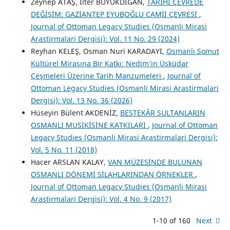
Zeynep ATAŞ, İlter BÜYÜKDIĞAN,
TARİHÎ ÇEVREDE
DEĞİŞİM: GAZİANTEP EYUBOĞLU CAMİİ ÇEVRESİ
,
Journal of Ottoman Legacy Studies (Osmanli Mirasi
Arastirmalari Dergisi): Vol. 11 No. 29 (2024)
Reyhan KELEŞ, Osman Nuri KARADAYI,
Osmanlı Somut
Kültürel Mirasına Bir Katkı: Nedim’in Üsküdar
Çeşmeleri Üzerine Tarih Manzumeleri
,
Journal of
Ottoman Legacy Studies (Osmanli Mirasi Arastirmalari
Dergisi): Vol. 13 No. 36 (2026)
Hüseyin Bülent AKDENİZ,
BESTEKÂR SULTANLARIN
OSMANLI MUSİKİSİNE KATKILARI
,
Journal of Ottoman
Legacy Studies (Osmanli Mirasi Arastirmalari Dergisi):
Vol. 5 No. 11 (2018)
Hacer ARSLAN KALAY,
VAN MÜZESİNDE BULUNAN
OSMANLI DÖNEMİ SİLAHLARINDAN ÖRNEKLER
,
Journal of Ottoman Legacy Studies (Osmanli Mirasi
Arastirmalari Dergisi): Vol. 4 No. 9 (2017)
1-10 of 160
Next