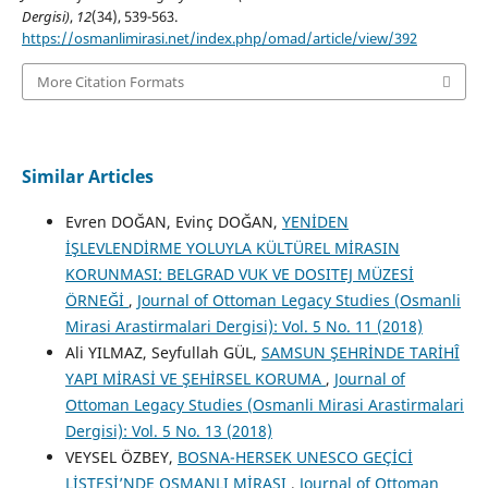
Dergisi)
,
12
(34), 539-563.
https://osmanlimirasi.net/index.php/omad/article/view/392
More Citation Formats
Similar Articles
Evren DOĞAN, Evinç DOĞAN,
YENİDEN
İŞLEVLENDİRME YOLUYLA KÜLTÜREL MİRASIN
KORUNMASI: BELGRAD VUK VE DOSITEJ MÜZESİ
ÖRNEĞİ
,
Journal of Ottoman Legacy Studies (Osmanli
Mirasi Arastirmalari Dergisi): Vol. 5 No. 11 (2018)
Ali YILMAZ, Seyfullah GÜL,
SAMSUN ŞEHRİNDE TARİHÎ
YAPI MİRASİ VE ŞEHİRSEL KORUMA
,
Journal of
Ottoman Legacy Studies (Osmanli Mirasi Arastirmalari
Dergisi): Vol. 5 No. 13 (2018)
VEYSEL ÖZBEY,
BOSNA-HERSEK UNESCO GEÇİCİ
LİSTESİ’NDE OSMANLI MİRASI
,
Journal of Ottoman