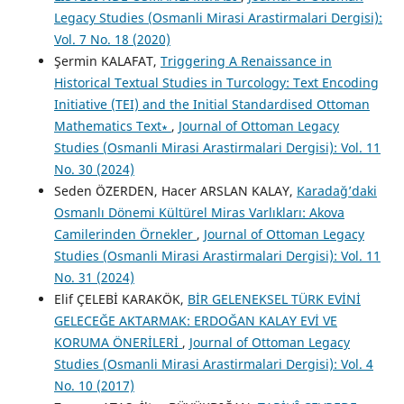
Legacy Studies (Osmanli Mirasi Arastirmalari Dergisi):
Vol. 7 No. 18 (2020)
Şermin KALAFAT,
Triggering A Renaissance in
Historical Textual Studies in Turcology: Text Encoding
Initiative (TEI) and the Initial Standardised Ottoman
Mathematics Text∗
,
Journal of Ottoman Legacy
Studies (Osmanli Mirasi Arastirmalari Dergisi): Vol. 11
No. 30 (2024)
Seden ÖZERDEN, Hacer ARSLAN KALAY,
Karadağ’daki
Osmanlı Dönemi Kültürel Miras Varlıkları: Akova
Camilerinden Örnekler
,
Journal of Ottoman Legacy
Studies (Osmanli Mirasi Arastirmalari Dergisi): Vol. 11
No. 31 (2024)
Elif ÇELEBİ KARAKÖK,
BİR GELENEKSEL TÜRK EVİNİ
GELECEĞE AKTARMAK: ERDOĞAN KALAY EVİ VE
KORUMA ÖNERİLERİ
,
Journal of Ottoman Legacy
Studies (Osmanli Mirasi Arastirmalari Dergisi): Vol. 4
No. 10 (2017)