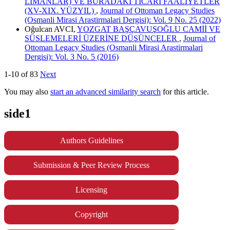
LİMANLAR) VE BURADAKİ TİCARİ FAALİYETLER
(XV-XIX. YÜZYIL)
,
Journal of Ottoman Legacy Studies
(Osmanli Mirasi Arastirmalari Dergisi): Vol. 9 No. 25 (2022)
Oğulcan AVCI,
YOZGAT BAŞÇAVUŞOĞLU CAMİİ VE
SÜSLEMELERİ ÜZERİNE DÜŞÜNCELER
,
Journal of
Ottoman Legacy Studies (Osmanli Mirasi Arastirmalari
Dergisi): Vol. 3 No. 5 (2016)
1-10 of 83
Next
You may also
start an advanced similarity search
for this article.
side1
Authors Guidelines
Submission & Peer Review Process
Licensing
Copyright