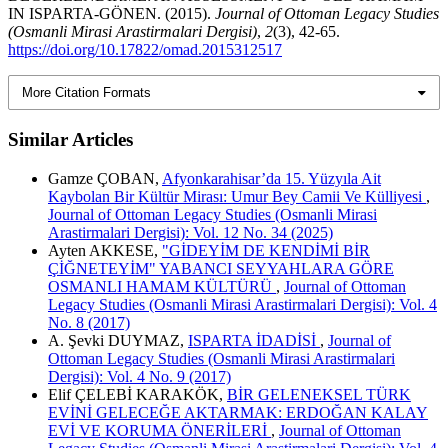
IN ISPARTA-GÖNEN. (2015).
Journal of Ottoman Legacy Studies
(Osmanli Mirasi Arastirmalari Dergisi)
,
2
(3), 42-65.
https://doi.org/10.17822/omad.2015312517
More Citation Formats
Similar Articles
Gamze ÇOBAN,
Afyonkarahisar’da 15. Yüzyıla Ait
Kaybolan Bir Kültür Mirası: Umur Bey Camii Ve Külliyesi
,
Journal of Ottoman Legacy Studies (Osmanli Mirasi
Arastirmalari Dergisi): Vol. 12 No. 34 (2025)
Ayten AKKESE,
"GİDEYİM DE KENDİMİ BİR
ÇİĞNETEYİM" YABANCI SEYYAHLARA GÖRE
OSMANLI HAMAM KÜLTÜRÜ
,
Journal of Ottoman
Legacy Studies (Osmanli Mirasi Arastirmalari Dergisi): Vol. 4
No. 8 (2017)
A. Şevki DUYMAZ,
ISPARTA İDADİSİ
,
Journal of
Ottoman Legacy Studies (Osmanli Mirasi Arastirmalari
Dergisi): Vol. 4 No. 9 (2017)
Elif ÇELEBİ KARAKÖK,
BİR GELENEKSEL TÜRK
EVİNİ GELECEĞE AKTARMAK: ERDOĞAN KALAY
EVİ VE KORUMA ÖNERİLERİ
,
Journal of Ottoman