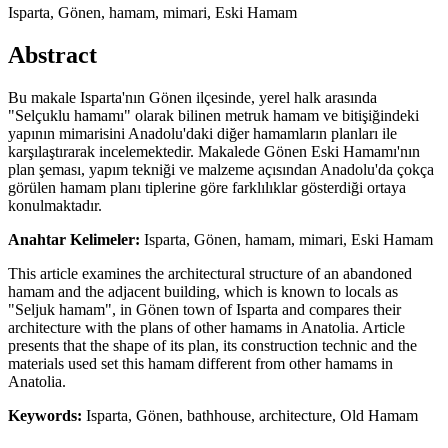
Isparta, Gönen, hamam, mimari, Eski Hamam
Abstract
Bu makale Isparta'nın Gönen ilçesinde, yerel halk arasında
"Selçuklu hamamı" olarak bilinen metruk hamam ve bitişiğindeki
yapının mimarisini Anadolu'daki diğer hamamların planları ile
karşılaştırarak incelemektedir. Makalede Gönen Eski Hamamı'nın
plan şeması, yapım tekniği ve malzeme açısından Anadolu'da çokça
görülen hamam planı tiplerine göre farklılıklar gösterdiği ortaya
konulmaktadır.
Anahtar Kelimeler:
Isparta, Gönen, hamam, mimari, Eski Hamam
This article examines the architectural structure of an abandoned
hamam and the adjacent building, which is known to locals as
"Seljuk hamam", in Gönen town of Isparta and compares their
architecture with the plans of other hamams in Anatolia. Article
presents that the shape of its plan, its construction technic and the
materials used set this hamam different from other hamams in
Anatolia.
Keywords:
Isparta, Gönen, bathhouse, architecture, Old Hamam