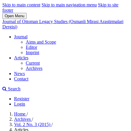
Skip to main content
Skip to main navigation menu
Skip to site
footer
Open Menu
Journal of Ottoman Legacy Studies (Osmanli Mirasi Arastirmalari
Dergisi)
Journal
Aims and Scope
Editor
Imprint
Articles
Current
Archives
News
Contact
Search
Register
Login
Home
/
Archives
/
Vol. 2 No. 3 (2015)
/
Articles