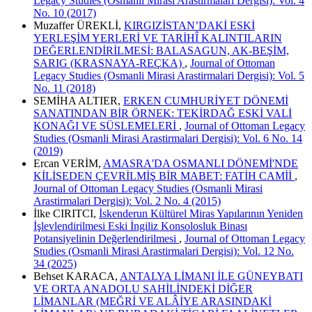
Legacy Studies (Osmanli Mirasi Arastirmalari Dergisi): Vol. 4
No. 10 (2017)
Muzaffer ÜREKLİ,
KIRGIZİSTAN’DAKİ ESKİ
YERLEŞİM YERLERİ VE TARİHÎ KALINTILARIN
DEĞERLENDİRİLMESİ: BALASAGUN, AK-BEŞİM,
SARIG (KRASNAYA-REÇKA)
,
Journal of Ottoman
Legacy Studies (Osmanli Mirasi Arastirmalari Dergisi): Vol. 5
No. 11 (2018)
SEMİHA ALTIER,
ERKEN CUMHURİYET DÖNEMİ
SANATINDAN BİR ÖRNEK: TEKİRDAĞ ESKİ VALİ
KONAĞI VE SÜSLEMELERİ
,
Journal of Ottoman Legacy
Studies (Osmanli Mirasi Arastirmalari Dergisi): Vol. 6 No. 14
(2019)
Ercan VERİM,
AMASRA'DA OSMANLI DÖNEMİ'NDE
KİLİSEDEN ÇEVRİLMİŞ BİR MABET: FATİH CAMİİ
,
Journal of Ottoman Legacy Studies (Osmanli Mirasi
Arastirmalari Dergisi): Vol. 2 No. 4 (2015)
İlke CIRITCI,
İskenderun Kültürel Miras Yapılarının Yeniden
İşlevlendirilmesi Eski İngiliz Konsolosluk Binası
Potansiyelinin Değerlendirilmesi
,
Journal of Ottoman Legacy
Studies (Osmanli Mirasi Arastirmalari Dergisi): Vol. 12 No.
34 (2025)
Behset KARACA,
ANTALYA LİMANI İLE GÜNEYBATI
VE ORTA ANADOLU SAHİLİNDEKİ DİĞER
LİMANLAR (MEĞRİ VE ALÂİYE ARASINDAKİ