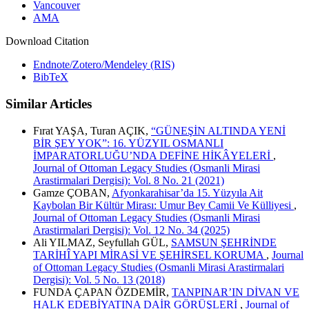
Vancouver
AMA
Download Citation
Endnote/Zotero/Mendeley (RIS)
BibTeX
Similar Articles
Fırat YAŞA, Turan AÇIK,
“GÜNEŞİN ALTINDA YENİ
BİR ŞEY YOK”: 16. YÜZYIL OSMANLI
İMPARATORLUĞU’NDA DEFİNE HİKÂYELERİ
,
Journal of Ottoman Legacy Studies (Osmanli Mirasi
Arastirmalari Dergisi): Vol. 8 No. 21 (2021)
Gamze ÇOBAN,
Afyonkarahisar’da 15. Yüzyıla Ait
Kaybolan Bir Kültür Mirası: Umur Bey Camii Ve Külliyesi
,
Journal of Ottoman Legacy Studies (Osmanli Mirasi
Arastirmalari Dergisi): Vol. 12 No. 34 (2025)
Ali YILMAZ, Seyfullah GÜL,
SAMSUN ŞEHRİNDE
TARİHÎ YAPI MİRASİ VE ŞEHİRSEL KORUMA
,
Journal
of Ottoman Legacy Studies (Osmanli Mirasi Arastirmalari
Dergisi): Vol. 5 No. 13 (2018)
FUNDA ÇAPAN ÖZDEMİR,
TANPINAR’IN DİVAN VE
HALK EDEBİYATINA DAİR GÖRÜŞLERİ
,
Journal of