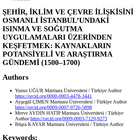
ŞEHİR, İKLİM VE ÇEVRE İLİŞKİSİNİ
OSMANLI İSTANBUL’UNDAKİ
ISINMA VE SOĞUTMA
UYGULAMALARI ÜZERİNDEN
KEŞFETMEK: KAYNAKLARIN
POTANSİYELİ VE ARAŞTIRMA
GÜNDEMİ (1500–1700)
Authors
Yunus UĞUR
Marmara Üniversitesi / Türkiye
Author
https://orcid.org/0000-0003-4478-3441
Ayşegül ÇİMEN
Marmara Üniversitesi / Türkiye
Author
https://orcid.org/0009-0007-9726-5898
Merve AYDIN HATİP
Marmara Üniversitesi / Türkiye
Author
https://orcid.org/0009-0003-7129-9273
Büşra KAYAR
Marmara Üniversitesi / Türkiye
Author
Keywords: