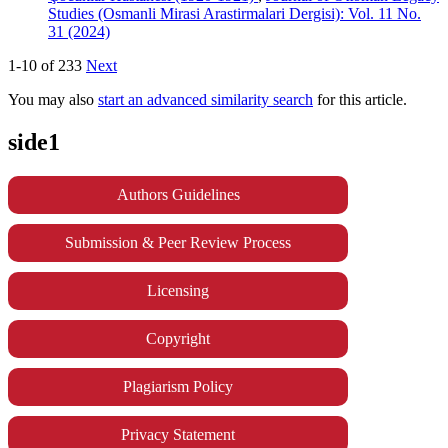
Studies (Osmanli Mirasi Arastirmalari Dergisi): Vol. 11 No.
31 (2024)
1-10 of 233
Next
You may also
start an advanced similarity search
for this article.
side1
Authors Guidelines
Submission & Peer Review Process
Licensing
Copyright
Plagiarism Policy
Privacy Statement