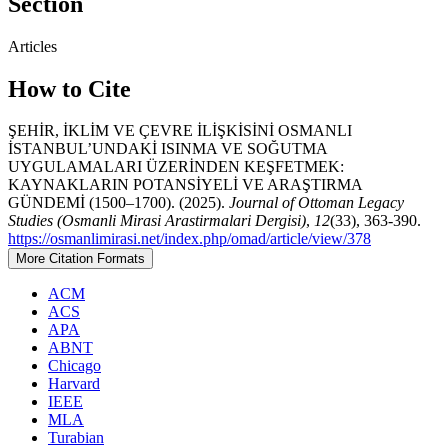
Section
Articles
How to Cite
ŞEHİR, İKLİM VE ÇEVRE İLİŞKİSİNİ OSMANLI
İSTANBUL’UNDAKİ ISINMA VE SOĞUTMA
UYGULAMALARI ÜZERİNDEN KEŞFETMEK:
KAYNAKLARIN POTANSİYELİ VE ARAŞTIRMA
GÜNDEMİ (1500–1700). (2025).
Journal of Ottoman Legacy
Studies (Osmanli Mirasi Arastirmalari Dergisi)
,
12
(33), 363-390.
https://osmanlimirasi.net/index.php/omad/article/view/378
More Citation Formats
ACM
ACS
APA
ABNT
Chicago
Harvard
IEEE
MLA
Turabian