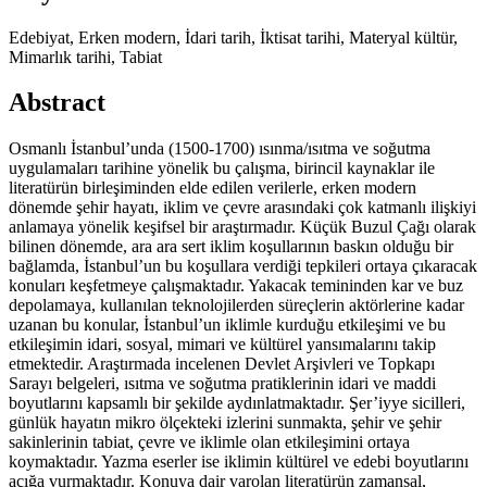
Edebiyat, Erken modern, İdari tarih, İktisat tarihi, Materyal kültür,
Mimarlık tarihi, Tabiat
Abstract
Osmanlı İstanbul’unda (1500-1700) ısınma/ısıtma ve soğutma
uygulamaları tarihine yönelik bu çalışma, birincil kaynaklar ile
literatürün birleşiminden elde edilen verilerle, erken modern
dönemde şehir hayatı, iklim ve çevre arasındaki çok katmanlı ilişkiyi
anlamaya yönelik keşifsel bir araştırmadır. Küçük Buzul Çağı olarak
bilinen dönemde, ara ara sert iklim koşullarının baskın olduğu bir
bağlamda, İstanbul’un bu koşullara verdiği tepkileri ortaya çıkaracak
konuları keşfetmeye çalışmaktadır. Yakacak temininden kar ve buz
depolamaya, kullanılan teknolojilerden süreçlerin aktörlerine kadar
uzanan bu konular, İstanbul’un iklimle kurduğu etkileşimi ve bu
etkileşimin idari, sosyal, mimari ve kültürel yansımalarını takip
etmektedir. Araştırmada incelenen Devlet Arşivleri ve Topkapı
Sarayı belgeleri, ısıtma ve soğutma pratiklerinin idari ve maddi
boyutlarını kapsamlı bir şekilde aydınlatmaktadır. Şer’iyye sicilleri,
günlük hayatın mikro ölçekteki izlerini sunmakta, şehir ve şehir
sakinlerinin tabiat, çevre ve iklimle olan etkileşimini ortaya
koymaktadır. Yazma eserler ise iklimin kültürel ve edebi boyutlarını
açığa vurmaktadır. Konuya dair varolan literatürün zamansal,