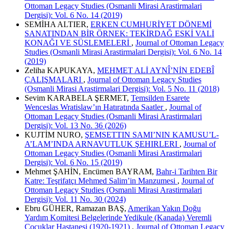
Ottoman Legacy Studies (Osmanli Mirasi Arastirmalari
Dergisi): Vol. 6 No. 14 (2019)
SEMİHA ALTIER,
ERKEN CUMHURİYET DÖNEMİ
SANATINDAN BİR ÖRNEK: TEKİRDAĞ ESKİ VALİ
KONAĞI VE SÜSLEMELERİ
,
Journal of Ottoman Legacy
Studies (Osmanli Mirasi Arastirmalari Dergisi): Vol. 6 No. 14
(2019)
Zeliha KAPUKAYA,
MEHMET ALİ AYNÎ’NİN EDEBÎ
ÇALIŞMALARI
,
Journal of Ottoman Legacy Studies
(Osmanli Mirasi Arastirmalari Dergisi): Vol. 5 No. 11 (2018)
Sevim KARABELA ŞERMET,
Temsilden Esarete
Wenceslas Wratislaw’ın Hatıratında Saatler
,
Journal of
Ottoman Legacy Studies (Osmanli Mirasi Arastirmalari
Dergisi): Vol. 13 No. 36 (2026)
KUJTİM NURO,
ŞEMSETTIN SAMI’NIN KAMUSU’L-
A’LAM’INDA ARNAVUTLUK ŞEHIRLERI
,
Journal of
Ottoman Legacy Studies (Osmanli Mirasi Arastirmalari
Dergisi): Vol. 6 No. 15 (2019)
Mehmet ŞAHİN, Encümen BAYRAM,
Bahr-i Tarihten Bir
Katre: Teşrifatçı Mehmed Salim’in Manzumesi
,
Journal of
Ottoman Legacy Studies (Osmanli Mirasi Arastirmalari
Dergisi): Vol. 11 No. 30 (2024)
Ebru GÜHER, Ramazan BAŞ,
Amerikan Yakın Doğu
Yardım Komitesi Belgelerinde Yedikule (Kanada) Veremli
Çocuklar Hastanesi (1920-1921)
,
Journal of Ottoman Legacy