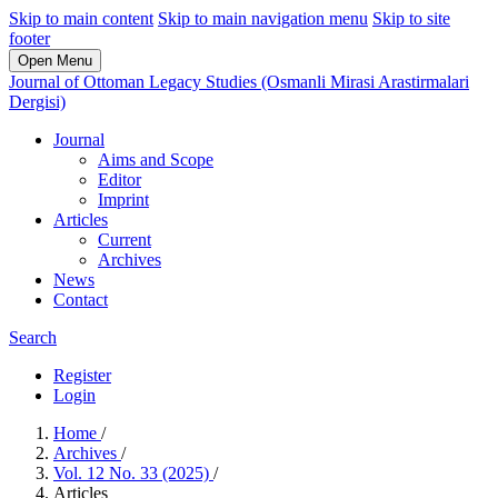
Skip to main content
Skip to main navigation menu
Skip to site
footer
Open Menu
Journal of Ottoman Legacy Studies (Osmanli Mirasi Arastirmalari
Dergisi)
Journal
Aims and Scope
Editor
Imprint
Articles
Current
Archives
News
Contact
Search
Register
Login
Home
/
Archives
/
Vol. 12 No. 33 (2025)
/
Articles